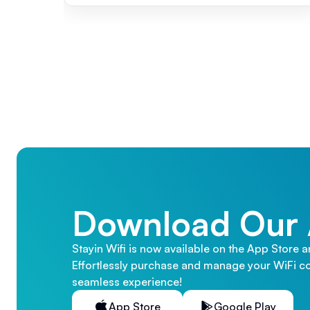
Download Our
Stayin Wifi is now available on the App Store 
Effortlessly purchase and manage your WiFi co
seamless experience!
App Store
Google Play