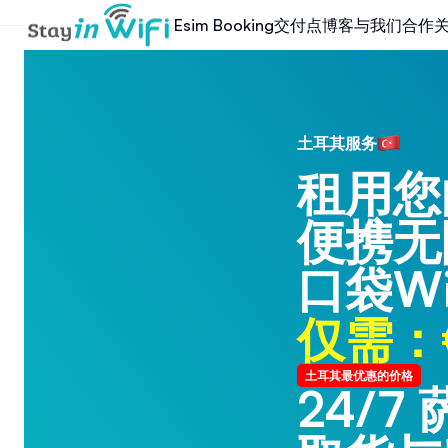
交付点
博客
与我们合作
Esim Booking
土耳其服务
租用您
便携无
口袋Wi
仅需：€
土耳其最优惠的价格
24/7
24/7