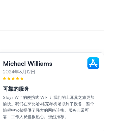
Michael Williams
Sar
2024年3月12日
202
可靠的服务
各地
StayInWifi 的便携式 WiFi 让我们的土耳其之旅更加
在我们土
愉快。我们在萨比哈·格克琴机场取到了设备，整个
口袋 
旅程中它都提供了强大的网络连接。服务非常可
所到之
靠，工作人员也很热心。强烈推荐。
非常礼
务。