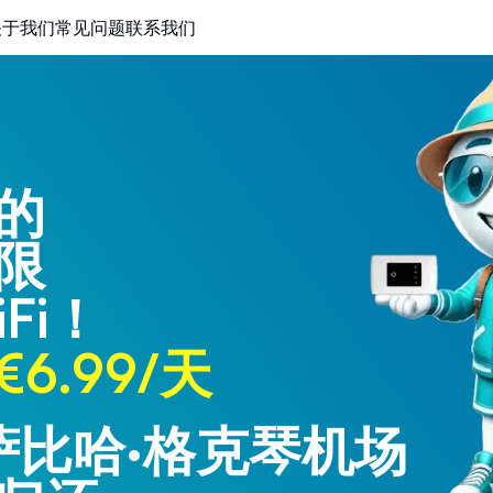
关于我们
常见问题
联系我们
的
限
Fi！
6.99/天
 萨比哈·格克琴机场
 特拉布宗机场