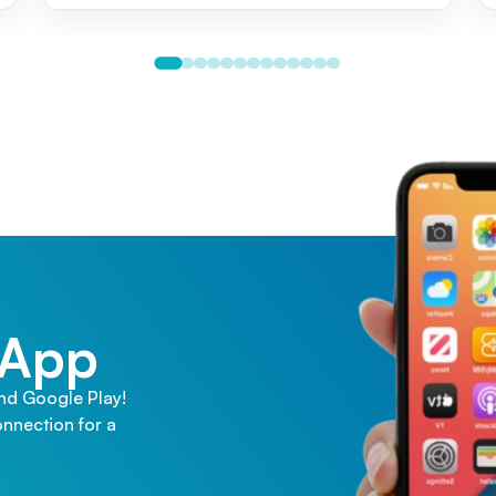
 App
and Google Play!
nnection for a