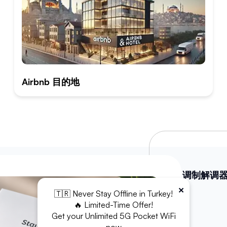
Airbnb 目的地
WiFi 调制解调
×
🇹🇷 Never Stay Offline in Turkey!
充电宝
🔥 Limited-Time Offer!
Get your Unlimited 5G Pocket WiFi