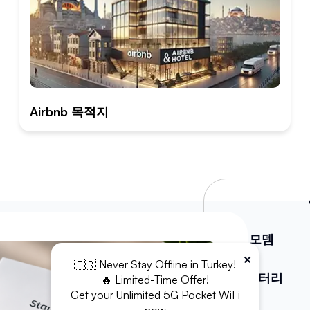
Airbnb 목적지
WiFi 모뎀
×
🇹🇷 Never Stay Offline in Turkey!
보조배터리
🔥 Limited-Time Offer!
Get your Unlimited 5G Pocket WiFi