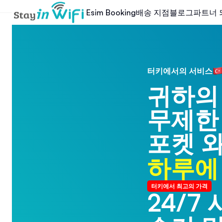
배송 지점
블로그
파트너 
Esim Booking
터키에서의 서비스
귀하의
무제한
포켓 
하루에 
터키에서 최고의 가격
24/7
24/7