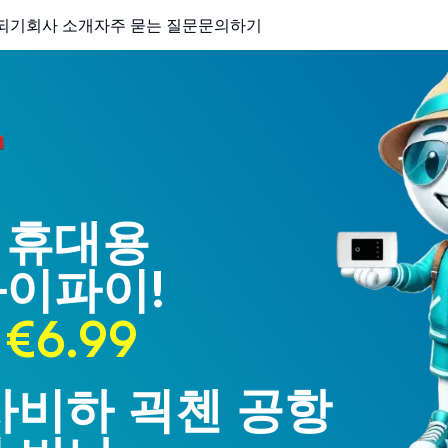
되기
회사 소개
자주 묻는 질문
문의하기
 휴대용
와이파이!
€6.99
 사비하 괵첸 공항
 트라브존 공항