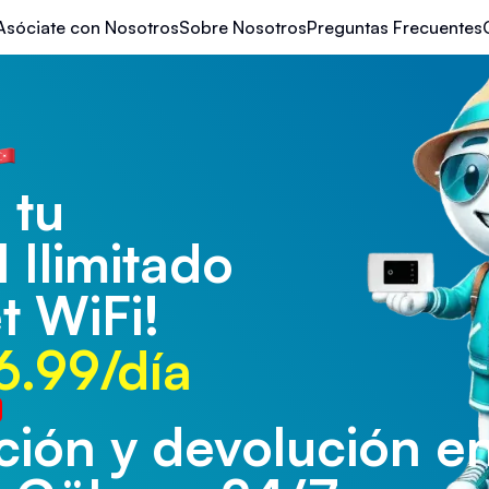
Asóciate con Nosotros
Sobre Nosotros
Preguntas Frecuentes
 tu
l Ilimitado
t WiFi!
6.99/día
ión y devolución en
ión y devolución en