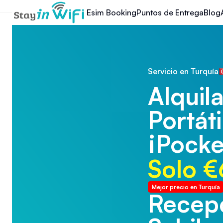
Esim Booking
Puntos de Entrega
Blog
Servicio en Turquía
Alquila
Portáti
¡Pocke
Solo €
Mejor precio en Turquía
Recepc
Recepc