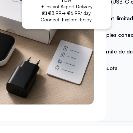
now
Cable (USB-C o
✈ Instant Airport Delivery
💶 €8.99→ €6.99/ day
Internet ilimita
Connect. Explore. Enjoy.
Múltiples conex
Sin límite de d
Sin cuota