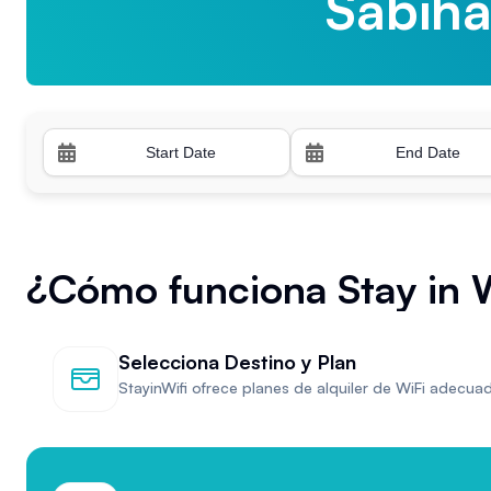
Sabih
Trabzo
¿Cómo funciona Stay in W
Selecciona Destino y Plan
StayinWifi ofrece planes de alquiler de WiFi adecu