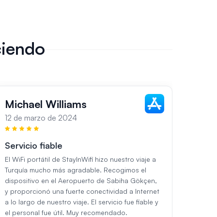
ciendo
Michael Williams
Sar
12 de marzo de 2024
13 de
Servicio fiable
Impe
El WiFi portátil de StayInWifi hizo nuestro viaje a
Durant
Turquía mucho más agradable. Recogimos el
utiliza
dispositivo en el Aeropuerto de Sabiha Gökçen,
StayIn
y proporcionó una fuerte conectividad a Internet
Aeropu
a lo largo de nuestro viaje. El servicio fue fiable y
perfec
el personal fue útil. Muy recomendado.
El ser