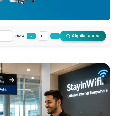
Piece
Alquilar ahora
-
+