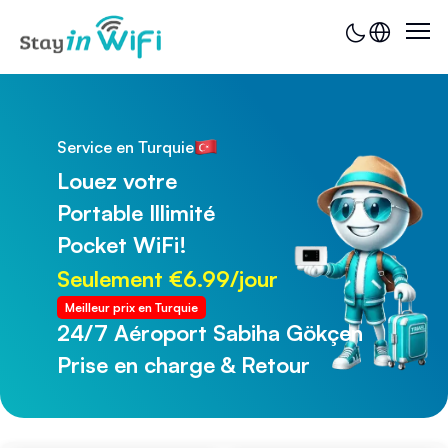
Service en Turquie
Louez votre
Portable Illimité
Pocket WiFi!
Seulement €6.99/jour
Meilleur prix en Turquie
24/7 Aéroport Sabiha Gökçen
24/7 Aéroport de Trabzon
Prise en charge & Retour
Prise en charge & Retour