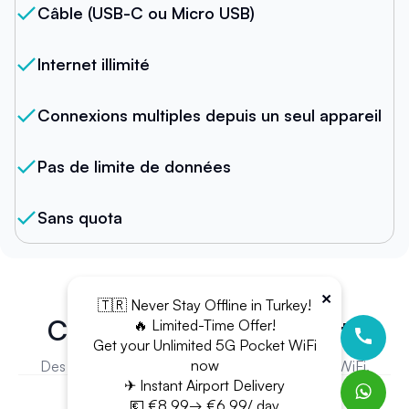
Câble (USB-C ou Micro USB)
Internet illimité
Connexions multiples depuis un seul appareil
Pas de limite de données
Sans quota
×
🇹🇷 Never Stay Offline in Turkey!
Ce que disent nos clients
🔥 Limited-Time Offer!
Get your Unlimited 5G Pocket WiFi
now
Des milliers de clients font confiance à Stay In WiFi.
✈ Instant Airport Delivery
💶 €8.99→ €6.99/ day