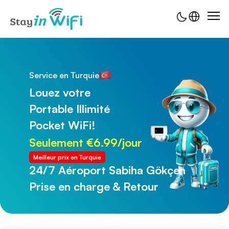
Service en Turquie
Louez votre
Portable Illimité
Pocket WiFi!
Seulement €6.99/jour
Meilleur prix en Turquie
24/7 Aéroport Sabiha Gökçen
24/7 Aéroport de Trabzon
Prise en charge & Retour
Prise en charge & Retour