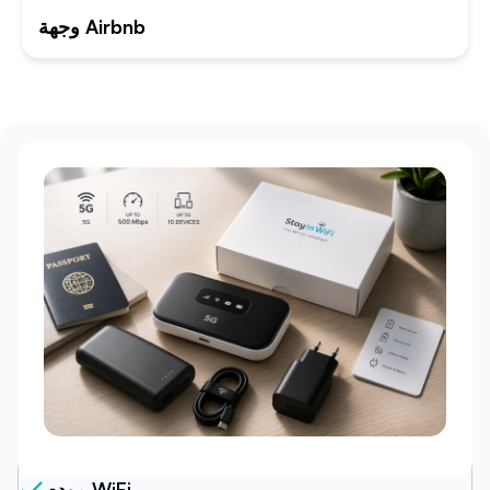
وجهة Airbnb
حزمتنا
مودم WiFi