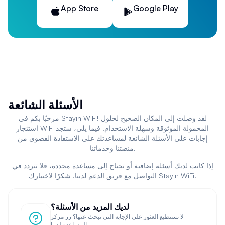
قياس سرعة الاتصال بالإنترنت
App Store
Google Play
تحديد أفضل قناة لإشارة الواي فاي
اكتشاف الشبكات المتاحة في المنطقة المحيطة
تأمين الاتصال من خلال شبكات VPN
تحسين أداء الشبكة اللاسلكية
خدمات
تأجير واي فاي محمول
للمسافرين
أثناء السفر، قد تحتاج إلى خدمة
نت واي فاي
موثوقة دون تكبد
رسوم التجوال الباهظة. هنا تأتي أهمية خدمات
تأجير واي فاي
الأسئلة الشائعة
محمول
التي أصبحت متاحة في معظم وجهات السفر حول
مرحبًا بكم في Stayin WiFi! لقد وصلت إلى المكان الصحيح لحلول
العالم.
استئجار WiFi المحمولة الموثوقة وسهلة الاستخدام. فيما يلي، ستجد
إجابات على الأسئلة الشائعة لمساعدتك على الاستفادة القصوى من
هذه الأجهزة المحمولة توفر اتصالًا بالإنترنت عبر تقنية
واي اي
منصتنا وخدماتنا.
(الواي فاي) من خلال شبكات الجيل الرابع أو الخامس. يمكنك
الاستفادة من
الواي فاي
أثناء التنقل، سواء كنت في رحلة عمل
إذا كانت لديك أسئلة إضافية أو تحتاج إلى مساعدة محددة، فلا تتردد في
أو سياحة.
التواصل مع فريق الدعم لدينا. شكرًا لاختيارك Stayin WiFi!
، حيث يتم
sim wifi
المحمولة على تقنية
تعتمد أجهزة
واي فاي
تركيب شريحة اتصال محلية في الجهاز، مما يوفر وصولًا غير
لديك المزيد من الأسئلة؟
محدود إلى الإنترنت بتكلفة معقولة مقارنة برسوم التجوال
لا تستطيع العثور على الإجابة التي تبحث عنها؟ زر مركز
الدولي.
المساعدة لدينا.