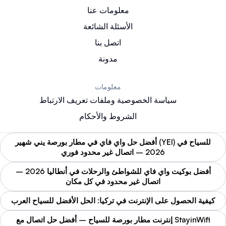
نظام iOS (iPhone/iPad)
معلومات عنا
1. افتح الإعدادات
2. اضغط على "Wi-Fi"
الأسئلة الشائعة
3. فعّل الواي فاي من خلال تمرير المفتاح
اتصل بنا
4. اختر الشبكة المطلوبة
5. أدخل كلمة المرور عند الطلب
مدونة
نظام Windows
معلومات
1. انقر على رمز الشبكة في شريط المهام
2. اختر شبكة الواي فاي المتاحة
سياسة الخصوصية وملفات تعريف الارتباط
3. حدد "الاتصال تلقائيًا" إذا كنت ترغب بذلك
الشروط والأحكام
4. انقر على "اتصال"
5. أدخل مفتاح الأمان (كلمة المرور)
أفضل حل واي فاي في مطار بورصة يني شهير (YEI) للسياح في
2026 – اتصال غير محدود فوري
أفضل أجهزة
مودم تركيا
لسرعات إنترنت عالية
تعتبر
مودم تركيا
(أجهزة المودم التركية) من بين الخيارات
أفضل بوكيت واي فاي للشواطئ والرحلات في أنطاليا 2026 –
الشائعة في منطقة الشرق الأوسط نظرًا لجودتها وسعرها
اتصال غير محدود في كل مكان
المعقول. للحصول على أفضل تجربة
على الواي فاي
، يجب
كيفية الحصول على الإنترنت في تركيا: الحل الأفضل للسياح العرب
اختيار جهاز مودم يدعم أحدث معايير الواي فاي (مثل Wi-Fi 6).
إنترنت مطار بورصة للسياح – أفضل حل اتصال مع StayinWifi
عند اختيار جهاز مودم لاستخدام
كيفية تشغيل الويفي
بشكل