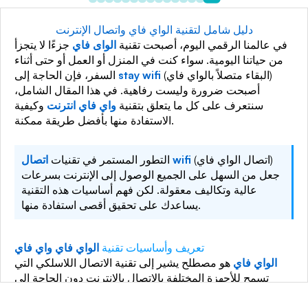
دليل شامل لتقنية الواي فاي واتصال الإنترنت
في عالمنا الرقمي اليوم، أصبحت تقنية
الواى فاي
جزءًا لا يتجزأ
من حياتنا اليومية. سواء كنت في المنزل أو العمل أو حتى أثناء
(البقاء متصلاً بالواي فاي)
stay wifi
السفر، فإن الحاجة إلى
أصبحت ضرورة وليست رفاهية. في هذا المقال الشامل،
سنتعرف على كل ما يتعلق بتقنية
واي فاي انترنت
وكيفية
الاستفادة منها بأفضل طريقة ممكنة.
(اتصال الواي فاي)
اتصال wifi
التطور المستمر في تقنيات
جعل من السهل على الجميع الوصول إلى الإنترنت بسرعات
عالية وتكاليف معقولة. لكن فهم أساسيات هذه التقنية
يساعدك على تحقيق أقصى استفادة منها.
تعريف وأساسيات تقنية
الواي فاي واي فاي
الواي فاي
هو مصطلح يشير إلى تقنية الاتصال اللاسلكي التي
تسمح للأجهزة المختلفة بالاتصال بالإنترنت دون الحاجة إلى
كابلات. تعتمد هذه التقنية على إرسال واستقبال البيانات عبر
موجات الراديو، وهي تعمل وفق معايير محددة تعرف باسم