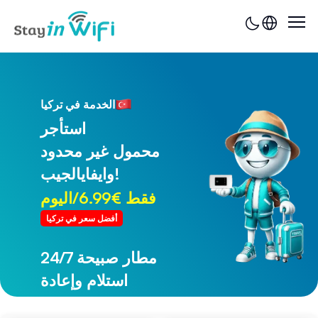
الخدمة في تركيا
استأجر
محمول غير محدود
وايفايالجيب!
فقط €6.99/اليوم
أفضل سعر في تركيا
24/7 مطار صبيحة
24/7 مطار طرابزون
استلام وإعادة
استلام وإعادة