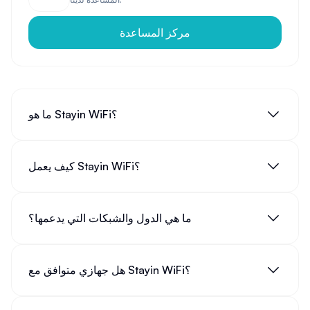
مركز المساعدة
نصيحة: عند اختيار خدمة
استئجار واي فاي محمول
، تأكد من
التحقق من تغطية الشبكة في وجهتك، وكذلك حدود استهلاك
البيانات وسرعة الاتصال.
ما هو Stayin WiFi؟
كيفية التحقق من توفر
عندك واي فاي
والاتصال بالشبكة
السؤال الشائع "
عندك واي فاي
؟" أصبح من الأسئلة الأولى التي
نطرحها عند زيارة مكان جديد. للتحقق من توفر
واي فا
(الواي
كيف يعمل Stayin WiFi؟
فاي) على جهازك الذكي أو الحاسوب المحمول، اتبع الخطوات
التالية:
افتح إعدادات جهازك
ما هي الدول والشبكات التي يدعمها؟
ابحث عن قسم الشبكات أو
تصال واي فاي
تأكد من تفعيل خاصية
فاي واي
(الواي فاي)
قم بعملية
تشغيل الواي فاي
إذا كانت غير مفعلة
هل جهازي متوافق مع Stayin WiFi؟
ستظهر قائمة بالشبكات المتاحة كاستجابة لـ
طلب واي فاي
اختر الشبكة المطلوبة وأدخل كلمة المرور إذا لزم الأمر