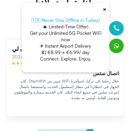
ماذا يقول عملاؤنا
×
الآلاف من العملاء يثقون في Stay In WiFi.
🇹🇷 Never Stay Offline in Turkey!
🔥 Limited-Time Offer!
Get your Unlimited 5G Pocket WiFi
now
✈ Instant Airport Delivery
جون لي
💶 €8.99→ €6.99/ day
10 مارس 2024
Connect. Explore. Enjoy.
اتصال سلس
خلال رحلتنا إلى تركيا، استأجرنا WiFi جيبي من StayInWifi. كان
الجهاز في انتظارنا في مطار إسطنبول الجديد، واستمتعنا باتصال
إنترنت سلس في جميع أنحاء البلاد. كان الخدمة ممتازة والموظفون
ودودون للغاية. أوصي به بشدة.