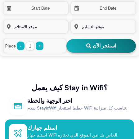
استئجر الآن
Piece
-
+
كيف يعمل Stay in Wifi؟
اختر الوجهة والخطة
يقدم StayinWifi خطط استئجار WiFi تناسب كل ميزانية.
استلم جهازك
استلم جهاز WiFi الخاص بك من الموقع الذي تختاره.