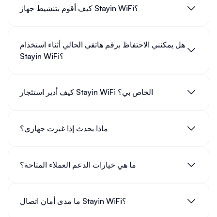
حلول مشاكل اتصال
واي فاي واي فاي واي فاي واي فاي واي
كيف أقوم بتنشيط جهاز Stayin WiFi؟
فاي
تواجه العديد من المشاكل عند استخدام
واي فاي واي فاي واي
؟ إليك بعض الحلول الشائعة:
فاي واي فاي واي فاي
هل يمكنني الاحتفاظ برقم هاتفي الحالي أثناء استخدام
Stayin WiFi؟
الحل
المشكلة
قرب جهازك من الراوتر أو استخدم موسع
ضعف إشارة
كيف أدير استئجار Stayin WiFi الخاص بي؟
نطاق الإشارة
الواي فاي
تحقق من سرعة الإنترنت لديك أو قم
الاتصال ببطء
بتغيير قناة الواي فاي
ماذا يحدث إذا غيرت جهازي؟
أعد تشغيل الراوتر أو تحقق من تحديثات
انقطاع الاتصال
البرامج الثابتة
المتكرر
ما هي خيارات الدعم العملاء المتاحة؟
تأكد من صحة كلمة المرور أو قم بنسيان
عدم القدرة
الشبكة ثم أعد الاتصال
على الاتصال
ما مدى أمان اتصال Stayin WiFi؟
البحث عن خدمات
واي فاي مجاني
واستخدامها بأمان