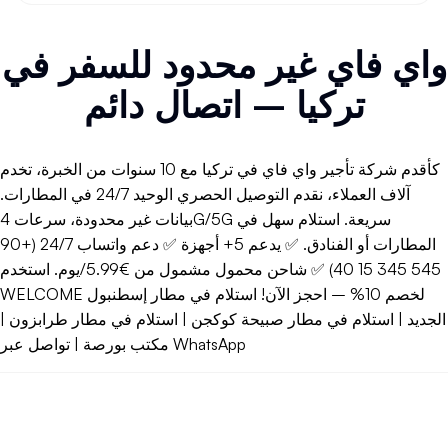
توفر العديد من الأماكن العامة خدمة
واي فاي مجاني
للزوار،
مثل المقاهي والمطاعم والمكتبات والمطارات. يمكنك الاستفادة
واي فاي غير محدود للسفر في
من هذه الخدمة لتوفير باقة بيانات هاتفك المحمول، لكن مع
الحذر من مخاطر الأمان.
تركيا – اتصال دائم
للاستفادة من خدمات
واي فاي نت
المجانية بشكل آمن، اتبع هذه
النصائح:
كأقدم شركة تأجير واي فاي في تركيا مع 10 سنوات من الخبرة، تخدم
استخدم شبكة VPN لتشفير بياناتك
آلاف العملاء، نقدم التوصيل الحصري الوحيد 24/7 في المطارات.
تجنب الدخول إلى حساباتك المصرفية أو الحساسة
تأكد من اتصالك بالشبكة الرسمية للمكان وليس شبكة مزيفة
بيانات غير محدودة، سرعات 4G/5G سريعة. استلام سهل في
قم بتعطيل خاصية مشاركة الملفات على جهازك
المطارات أو الفنادق. ✅ يدعم 5+ أجهزة ✅ دعم واتساب 24/7 (+90
قم بتحديث برامج مكافحة الفيروسات باستمرار
545 345 15 40) ✅ شاحن محمول مشمول من €5.99/يوم. استخدم
WELCOME لخصم 10% – احجز الآن! استلام في مطار إسطنبول
و4G/5G
فهم الفرق بين
الواي فاي الواي فاي الواي فاي
الجديد | استلام في مطار صبيحة كوكجن | استلام في مطار طرابزون |
غالبًا ما يحدث خلط بين تقنيات
الواي فاي الواي فاي الواي فاي
مكتب بورصة | تواصل عبر WhatsApp
وتقنيات الاتصال الخلوي مثل 4G و5G. في الواقع، هناك
اختلافات جوهرية بينهما:
الواي فاي الواي فاي
هو تقنية اتصال لاسلكي محلية، تعمل