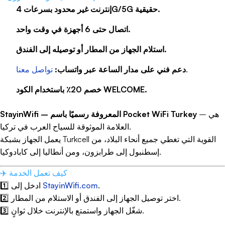
ضمن نطاق محدود (عادة بضعة أمتار إلى عشرات الأمتار)
إنترنت غير محدود بسرعات 4G/5G حقيقية.
وتعتمد على وجود نقطة وصول (راوتر) متصلة بالإنترنت.
اتصال حتى 6 أجهزة في وقت واحد.
أما تقنيات 4G و5G فهي شبكات خلوية واسعة النطاق، توفر
اتصالًا بالإنترنت عبر مساحات شاسعة وتعتمد على أبراج
استلام الجهاز من المطار أو توصيله إلى الفندق.
الاتصالات المنتشرة في مختلف المناطق.
.
دعم فني على مدار الساعة عبر واتساب:
تواصل معنا
خصم 20٪ باستخدام الكود WELCOME.
طريقة تشغيل الويفي
على مختلف الأجهزة
تختلف
طريقة تشغيل الويفي
(الواي فاي) من جهاز لآخر، لكن
المبدأ الأساسي واحد. إليك كيفية
اتصال بشبكة واي فاي
على
– هي
StayinWifi – المعروفة رسميًا باسم Pocket WiFi Turkey
أنظمة التشغيل الشائعة:
العلامة الموثوقة للسياح العرب في تركيا.
يعمل الجهاز بشبكة Turkcell القوية التي تغطي جميع أنحاء البلاد، من
نظام Android
إسطنبول إلى طرابزون، ومن أنطاليا إلى كابادوكيا.
1. افتح الإعدادات
2. اختر "الشبكة والإنترنت" أو "الاتصالات"
✈️ كيف تعمل الخدمة
3. اضغط على "Wi-Fi"
.
StayinWifi.com
1️⃣ ادخل إلى
4. قم بتفعيل الواي فاي من خلال تمرير المفتاح
2️⃣ اختر توصيل الجهاز إلى الفندق أو الاستلام من المطار.
5. اختر الشبكة المطلوبة من القائمة
6. أدخل كلمة المرور إذا لزم الأمر
3️⃣ شغّل الجهاز واستمتع بالإنترنت خلال ثوانٍ.