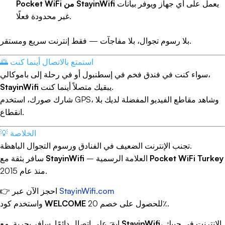
يعمل على أي جهاز ويوفر بيانات
Pocket WiFi من StayinWifi
مثالي، انتبه للمواصفات التالية:
غير محدودة فعلًا.
سرعة نقل البيانات (مقاسة بالميجابت أو الجيجابت في
الثانية)
بلا رسوم تجوال، بلا مفاجآت — فقط إنترنت سريع ومستقر.
نطاق التردد (2.4 جيجاهرتز، 5 جيجاهرتز، أو كلاهما)
عدد الهوائيات ومدى تغطيتها
🌅 استمتع بالاتصال أينما كنت
عدد منافذ الإيثرنت وسرعتها
سواء كنت في فندق فخم في إسطنبول أو في رحلة إلى باموكالي،
ميزات الأمان المدمجة
يبقيك متصلاً أينما كنت.
StayinWifi
شارك صورك، استخدم GPS، وشاهد مقاطع الفيديو المفضلة لديك بلا
كيفية
توصيل واي فاي
في المنزل أو المكتب
انقطاع.
لإعداد شبكة
توصيل واي فاي
في منزلك أو مكتبك، اتبع هذه
الخطوات:
💡 الخلاصة
تجنب الإنترنت الضعيف في الفنادق ورسوم التجوال الباهظة.
اختر موقعًا مركزيًا لجهاز الراوتر
Pocket WiFi Turkey
– العلامة الرسمية
StayinWifi
سافر بثقة مع
قم بتوصيل الراوتر بمصدر الطاقة
وصل كابل الإنترنت (من مزود الخدمة) بمنفذ WAN في
منذ عام 2015.
الراوتر
StayinWifi.com
👉 احجز الآن عبر
انتظر حتى تستقر مؤشرات الضوء على الجهاز
اتصل بالشبكة اللاسلكية باستخدام اسم الشبكة وكلمة
للحصول على خصم 20٪.
WELCOME
واستخدم كود
المرور الافتراضيين (عادة ما يكونان مكتوبين على الجهاز)
، الإنترنت في جيبك
StayinWifi
ابقَ على اتصال دائمًا. سافر بحرية. مع
ادخل إلى واجهة إعدادات الراوتر (عادة عبر متصفح الويب)