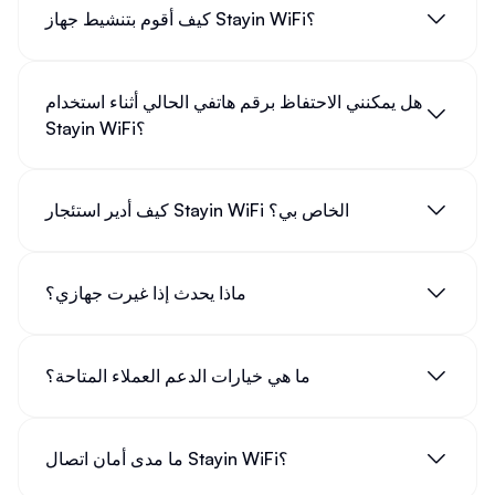
حلول مشاكل اتصال
واي فاي واي فاي واي فاي واي فاي واي
كيف أقوم بتنشيط جهاز Stayin WiFi؟
فاي
تواجه العديد من المشاكل عند استخدام
واي فاي واي فاي واي
؟ إليك بعض الحلول الشائعة:
فاي واي فاي واي فاي
هل يمكنني الاحتفاظ برقم هاتفي الحالي أثناء استخدام
Stayin WiFi؟
الحل
المشكلة
قرب جهازك من الراوتر أو استخدم موسع
ضعف إشارة
كيف أدير استئجار Stayin WiFi الخاص بي؟
نطاق الإشارة
الواي فاي
تحقق من سرعة الإنترنت لديك أو قم
الاتصال ببطء
بتغيير قناة الواي فاي
ماذا يحدث إذا غيرت جهازي؟
أعد تشغيل الراوتر أو تحقق من تحديثات
انقطاع الاتصال
البرامج الثابتة
المتكرر
ما هي خيارات الدعم العملاء المتاحة؟
تأكد من صحة كلمة المرور أو قم بنسيان
عدم القدرة
الشبكة ثم أعد الاتصال
على الاتصال
ما مدى أمان اتصال Stayin WiFi؟
البحث عن خدمات
واي فاي مجاني
واستخدامها بأمان