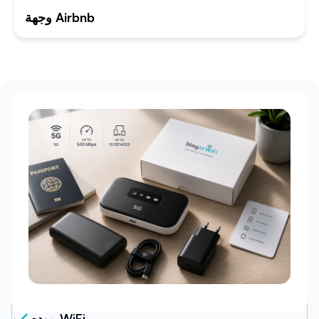
وجهة Airbnb
حزمتنا
مودم WiFi