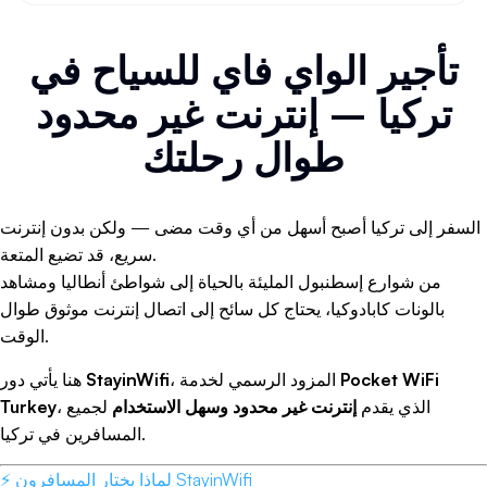
توفر العديد من الأماكن العامة خدمة
واي فاي مجاني
للزوار،
مثل المقاهي والمطاعم والمكتبات والمطارات. يمكنك الاستفادة
تأجير الواي فاي للسياح في
من هذه الخدمة لتوفير باقة بيانات هاتفك المحمول، لكن مع
الحذر من مخاطر الأمان.
تركيا – إنترنت غير محدود
للاستفادة من خدمات
واي فاي نت
المجانية بشكل آمن، اتبع هذه
طوال رحلتك
النصائح:
استخدم شبكة VPN لتشفير بياناتك
تجنب الدخول إلى حساباتك المصرفية أو الحساسة
السفر إلى تركيا أصبح أسهل من أي وقت مضى — ولكن بدون إنترنت
تأكد من اتصالك بالشبكة الرسمية للمكان وليس شبكة مزيفة
سريع، قد تضيع المتعة.
قم بتعطيل خاصية مشاركة الملفات على جهازك
من شوارع إسطنبول المليئة بالحياة إلى شواطئ أنطاليا ومشاهد
قم بتحديث برامج مكافحة الفيروسات باستمرار
بالونات كابادوكيا، يحتاج كل سائح إلى اتصال إنترنت موثوق طوال
الوقت.
و4G/5G
فهم الفرق بين
الواي فاي الواي فاي الواي فاي
غالبًا ما يحدث خلط بين تقنيات
الواي فاي الواي فاي الواي فاي
Pocket WiFi
، المزود الرسمي لخدمة
StayinWifi
هنا يأتي دور
وتقنيات الاتصال الخلوي مثل 4G و5G. في الواقع، هناك
، الذي يقدم
إنترنت غير محدود وسهل الاستخدام
لجميع
Turkey
اختلافات جوهرية بينهما:
المسافرين في تركيا.
الواي فاي الواي فاي
هو تقنية اتصال لاسلكي محلية، تعمل
⚡ لماذا يختار المسافرون StayinWifi