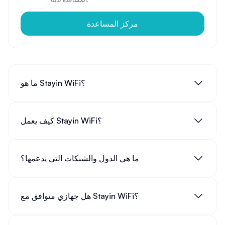
مركز المساعدة
نصيحة: عند اختيار خدمة
استئجار واي فاي محمول
، تأكد من
التحقق من تغطية الشبكة في وجهتك، وكذلك حدود استهلاك
البيانات وسرعة الاتصال.
ما هو Stayin WiFi؟
كيفية التحقق من توفر
عندك واي فاي
والاتصال بالشبكة
السؤال الشائع "
عندك واي فاي
؟" أصبح من الأسئلة الأولى التي
نطرحها عند زيارة مكان جديد. للتحقق من توفر
واي فا
(الواي
كيف يعمل Stayin WiFi؟
فاي) على جهازك الذكي أو الحاسوب المحمول، اتبع الخطوات
التالية:
افتح إعدادات جهازك
ما هي الدول والشبكات التي يدعمها؟
ابحث عن قسم الشبكات أو
تصال واي فاي
تأكد من تفعيل خاصية
فاي واي
(الواي فاي)
قم بعملية
تشغيل الواي فاي
إذا كانت غير مفعلة
هل جهازي متوافق مع Stayin WiFi؟
ستظهر قائمة بالشبكات المتاحة كاستجابة لـ
طلب واي فاي
اختر الشبكة المطلوبة وأدخل كلمة المرور إذا لزم الأمر