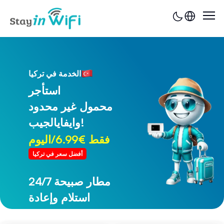
الخدمة في تركيا
استأجر
محمول غير محدود
وايفايالجيب!
فقط €6.99/اليوم
أفضل سعر في تركيا
24/7 مطار صبيحة
24/7 مطار طرابزون
استلام وإعادة
استلام وإعادة