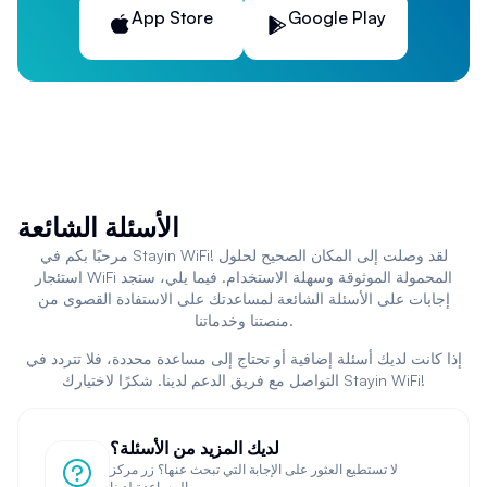
قياس سرعة الاتصال بالإنترنت
App Store
Google Play
تحديد أفضل قناة لإشارة الواي فاي
اكتشاف الشبكات المتاحة في المنطقة المحيطة
تأمين الاتصال من خلال شبكات VPN
تحسين أداء الشبكة اللاسلكية
خدمات
تأجير واي فاي محمول
للمسافرين
أثناء السفر، قد تحتاج إلى خدمة
نت واي فاي
موثوقة دون تكبد
رسوم التجوال الباهظة. هنا تأتي أهمية خدمات
تأجير واي فاي
الأسئلة الشائعة
محمول
التي أصبحت متاحة في معظم وجهات السفر حول
مرحبًا بكم في Stayin WiFi! لقد وصلت إلى المكان الصحيح لحلول
العالم.
استئجار WiFi المحمولة الموثوقة وسهلة الاستخدام. فيما يلي، ستجد
إجابات على الأسئلة الشائعة لمساعدتك على الاستفادة القصوى من
هذه الأجهزة المحمولة توفر اتصالًا بالإنترنت عبر تقنية
واي اي
منصتنا وخدماتنا.
(الواي فاي) من خلال شبكات الجيل الرابع أو الخامس. يمكنك
الاستفادة من
الواي فاي
أثناء التنقل، سواء كنت في رحلة عمل
إذا كانت لديك أسئلة إضافية أو تحتاج إلى مساعدة محددة، فلا تتردد في
أو سياحة.
التواصل مع فريق الدعم لدينا. شكرًا لاختيارك Stayin WiFi!
، حيث يتم
sim wifi
المحمولة على تقنية
تعتمد أجهزة
واي فاي
تركيب شريحة اتصال محلية في الجهاز، مما يوفر وصولًا غير
لديك المزيد من الأسئلة؟
محدود إلى الإنترنت بتكلفة معقولة مقارنة برسوم التجوال
لا تستطيع العثور على الإجابة التي تبحث عنها؟ زر مركز
الدولي.
المساعدة لدينا.