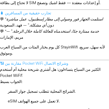
نظام iOS (iPhone/iPad)
لا تحتاج إلى بطاقة SIM أو إعدادات معقدة — فقط اشبك وتصفح.
1. افتح الإعدادات
2. اضغط على "Wi-Fi"
🧳 تجارب حقيقية من المسافرين
3. فعّل الواي فاي من خلال تمرير المفتاح
“استلمت الجهاز فور وصولي إلى مطار إسطنبول، عمل مباشرة
💬
4. اختر الشبكة المطلوبة
دون أي مشكلة.”
– فهد، السعودية
5. أدخل كلمة المرور عند الطلب
“خدمة ممتازة جدًا، استخدمناه للعائلة كاملة خلال الرحلة.”
–
💬
نظام Windows
مريم، الإمارات
1. انقر على رمز الشبكة في شريط المهام
كل يوم يختار المئات من السياح العرب StayinWifi لأنه سهل، سريع،
2. اختر شبكة الواي فاي المتاحة
وموثوق.
3. حدد "الاتصال تلقائيًا" إذا كنت ترغب بذلك
4. انقر على "اتصال"
📶 مقارنة بين Pocket WiFi وشرائح الاتصال
5. أدخل مفتاح الأمان (كلمة المرور)
الكثير من السياح يتساءلون: هل أشتري شريحة محلية أم أستخدم
Pocket WiFi؟
أفضل أجهزة
مودم تركيا
لسرعات إنترنت عالية
الجواب بسيط:
تعتبر
مودم تركيا
(أجهزة المودم التركية) من بين الخيارات
الشائعة في منطقة الشرق الأوسط نظرًا لجودتها وسعرها
الشرائح المحلية تتطلب تسجيل جواز السفر.
المعقول. للحصول على أفضل تجربة
على الواي فاي
، يجب
اختيار جهاز مودم يدعم أحدث معايير الواي فاي (مثل Wi-Fi 6).
eSIM لا تعمل على جميع الهواتف.
عند اختيار جهاز مودم لاستخدام
كيفية تشغيل الويفي
بشكل