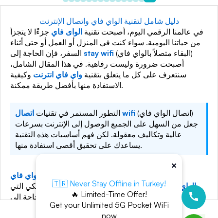
دليل شامل لتقنية الواي فاي واتصال الإنترنت
في عالمنا الرقمي اليوم، أصبحت تقنية
الواى فاي
جزءًا لا يتجزأ
من حياتنا اليومية. سواء كنت في المنزل أو العمل أو حتى أثناء
(البقاء متصلاً بالواي فاي)
stay wifi
السفر، فإن الحاجة إلى
أصبحت ضرورة وليست رفاهية. في هذا المقال الشامل،
سنتعرف على كل ما يتعلق بتقنية
واي فاي انترنت
وكيفية
الاستفادة منها بأفضل طريقة ممكنة.
(اتصال الواي فاي)
اتصال wifi
التطور المستمر في تقنيات
جعل من السهل على الجميع الوصول إلى الإنترنت بسرعات
عالية وتكاليف معقولة. لكن فهم أساسيات هذه التقنية
يساعدك على تحقيق أقصى استفادة منها.
×
تعريف وأساسيات تقنية
الواي فاي واي فاي
🇹🇷 Never Stay Offline in Turkey!
الواي فاي
هو مصطلح يشير إلى تقنية الاتصال اللاسلكي التي
🔥 Limited-Time Offer!
تسمح للأجهزة المختلفة بالاتصال بالإنترنت دون الحاجة إلى
Get your Unlimited 5G Pocket WiFi
كابلات. تعتمد هذه التقنية على إرسال واستقبال البيانات عبر
now
موجات الراديو، وهي تعمل وفق معايير محددة تعرف باسم