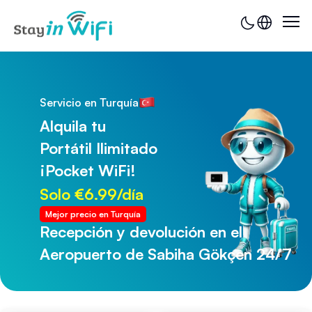
Servicio en Turquía
Alquila tu
Portátil Ilimitado
¡Pocket WiFi!
Solo €6.99/día
Mejor precio en Turquía
Recepción y devolución en el
Recepción y devolución en el
Aeropuerto de Sabiha Gökçen 24/7
Aeropuerto de Trabzon 24/7