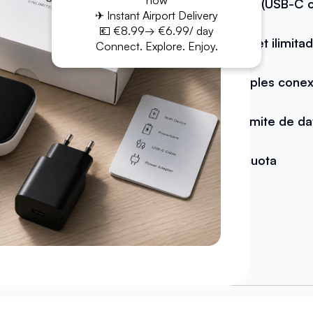
now
Cable (USB-C o
✈ Instant Airport Delivery
💶 €8.99→ €6.99/ day
Internet ilimita
Connect. Explore. Enjoy.
Múltiples conex
Sin límite de d
Sin cuota