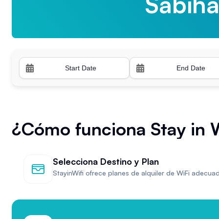
Sabih
Trabzo
¿Cómo funciona Stay in W
Selecciona Destino y Plan
StayinWifi ofrece planes de alquiler de WiFi adecu