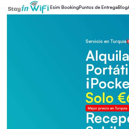
Esim Booking
Puntos de Entrega
Blog
Servicio en Turquía
Alquila
Portáti
¡Pocke
Solo €
Mejor precio en Turquía
Recepc
Recepc