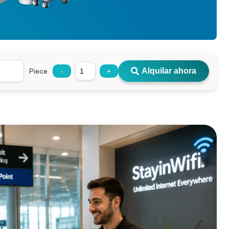
Piece
Alquilar ahora
-
+