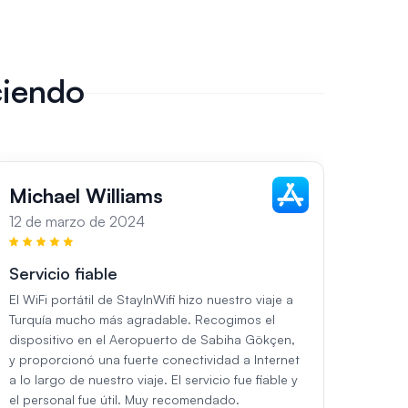
ciendo
Michael Williams
Sar
12 de marzo de 2024
13 de
Servicio fiable
Impe
El WiFi portátil de StayInWifi hizo nuestro viaje a
Durant
Turquía mucho más agradable. Recogimos el
utiliza
dispositivo en el Aeropuerto de Sabiha Gökçen,
StayIn
y proporcionó una fuerte conectividad a Internet
Aeropu
a lo largo de nuestro viaje. El servicio fue fiable y
perfec
el personal fue útil. Muy recomendado.
El ser