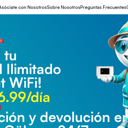
Asóciate con Nosotros
Sobre Nosotros
Preguntas Frecuentes
 tu
l Ilimitado
t WiFi!
6.99/día
ión y devolución en
ión y devolución en