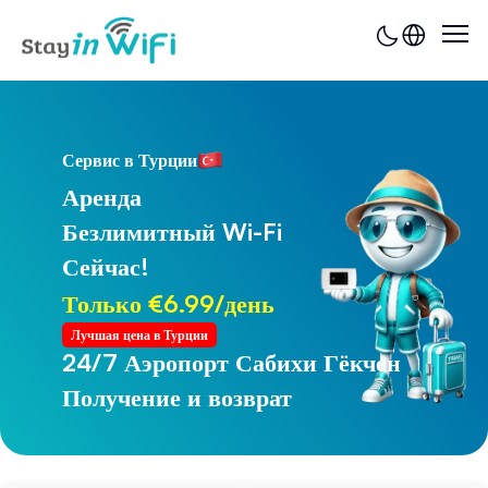
Сервис в Турции
Аренда
Безлимитный Wi-Fi
Сейчас!
Только €6.99/день
Лучшая цена в Турции
24/7 Аэропорт Сабихи Гёкчен
24/7 Аэропорт Трабзона
Получение и возврат
Получение и возврат