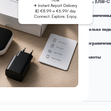
now
Кабель (USB-C 
✈ Instant Airport Delivery
💶 €8.99→ €6.99/ day
Неограниченны
Connect. Explore. Enjoy.
Несколько подк
Нет ограничен
Нет квоты