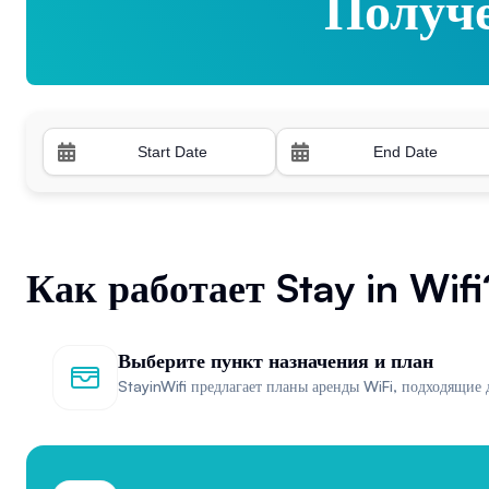
Получе
Получе
Как работает Stay in Wifi
Выберите пункт назначения и план
StayinWifi предлагает планы аренды WiFi, подходящие 