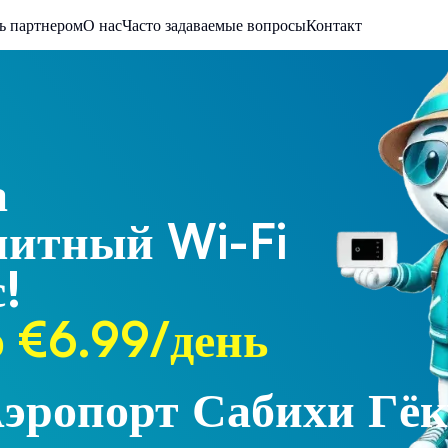
ь партнером
О нас
Часто задаваемые вопросы
Контакт
а
митный Wi-Fi
!
 €6.99/день
эропорт Сабихи Гёк
эропорт Трабзона