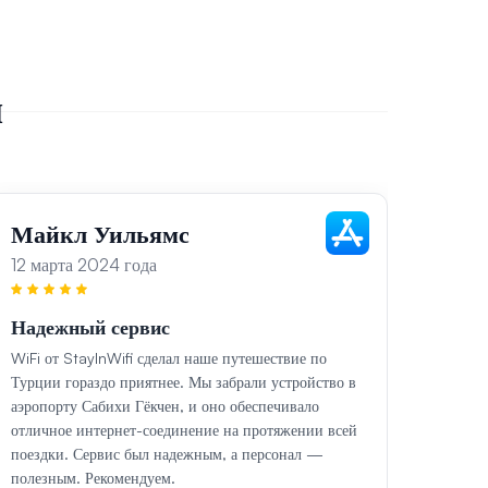
ы
Майкл Уильямс
Сар
12 марта 2024 года
13 ма
Надежный сервис
Безу
WiFi от StayInWifi сделал наше путешествие по
Во вре
Турции гораздо приятнее. Мы забрали устройство в
исполь
аэропорту Сабихи Гёкчен, и оно обеспечивало
Устрой
отличное интернет-соединение на протяжении всей
аэропо
поездки. Сервис был надежным, а персонал —
регион
полезным. Рекомендуем.
отличн