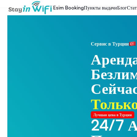
Esim Booking
Пункты выдачи
Блог
Стат
Сервис в Турции
Аренд
Безли
Сейчас
Только
Лучшая цена в Турции
24/7 А
24/7 А