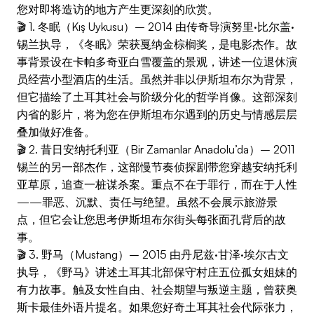
您对即将造访的地方产生更深刻的欣赏。
🎬 1. 冬眠（Kış Uykusu）– 2014 由传奇导演努里·比尔盖·
锡兰执导，《冬眠》荣获戛纳金棕榈奖，是电影杰作。故
事背景设在卡帕多奇亚白雪覆盖的景观，讲述一位退休演
员经营小型酒店的生活。虽然并非以伊斯坦布尔为背景，
但它描绘了土耳其社会与阶级分化的哲学肖像。这部深刻
内省的影片，将为您在伊斯坦布尔遇到的历史与情感层层
叠加做好准备。
🎬 2. 昔日安纳托利亚（Bir Zamanlar Anadolu’da）– 2011
锡兰的另一部杰作，这部慢节奏侦探剧带您穿越安纳托利
亚草原，追查一桩谋杀案。重点不在于罪行，而在于人性
——罪恶、沉默、责任与绝望。虽然不会展示旅游景
点，但它会让您思考伊斯坦布尔街头每张面孔背后的故
事。
🎬 3. 野马（Mustang）– 2015 由丹尼兹·甘泽·埃尔古文
执导，《野马》讲述土耳其北部保守村庄五位孤女姐妹的
有力故事。触及女性自由、社会期望与叛逆主题，曾获奥
斯卡最佳外语片提名。如果您好奇土耳其社会代际张力，