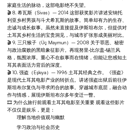
家庭生活的脉动，这部电影绝不失望。
🎬 8. 希瓦斯（Sivas）– 2014 这部获奖影片讲述安纳托
利亚乡村男孩与斗犬希瓦斯的故事。简单却有力的生存、
忠诚与成长叙事。虽然未直接提及伊斯坦布尔，但提供对
土耳其乡村生活的宝贵洞见，与城市扩张形成美丽对比。
🎬 9. 三只猴子（Üç Maymun）– 2008 关于罪恶、秘密
与政治腐败的黑暗象征影片。再现努里·比尔盖·锡兰风
格，氛围浓厚。重心不在叙事而在情绪，但能让您感知土
耳其表面活力背后的深度。
🎬 10. 强盗（Eşkıya）– 1996 土耳其经典之作。《强盗》
是现代土耳其电影产业的转折点。讲述强盗出狱后前往伊
斯坦布尔复仇与寻求闭合的故事。穿越城市底层，融合动
作与情感，展现伊斯坦布尔多年变迁一瞥。
🎞️ 为什么旅行前观看土耳其电影至关重要 观看这些影片
不仅仅是娱乐，更是：
理解当地价值观与幽默
学习政治与社会历史