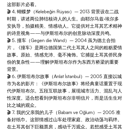
这部影片必看。
🎬 4. 蝴蝶梦（Kelebeğin Rüyası）– 2013 背景设在二战
时期，讲述两位肺结核诗人的人生。由耶尔马兹·埃尔多
安执导，拍摄精美、情感动人。它提供对土耳其艺术精神
的诗意视角——与伊斯坦布尔的创意脉动深度共鸣。
🎬 5. 撞车（Gegen die Wand）– 2004 虽为德土合拍
片，《撞车》是两位德国第二代土耳其人之间的粗粝爱情
故事。原始、情感充沛、毫不掩饰。它捕捉土耳其侨民身
份的复杂性——理解伊斯坦布尔作为东西方桥梁的重要
背景。
🎬 6. 伊斯坦布尔故事（Anlat İstanbul）– 2005 直接以城
市为名的影片：《伊斯坦布尔故事》将经典童话重置于现
代伊斯坦布尔。五段互联故事，展现城市活力、混乱与人
性深度。适合想看到伊斯坦布尔非明信片，而是活生生对
比之城的观众。
🎬 7. 我的父亲我的儿子（Babam ve Oğlum）– 2005 准
备好纸巾。这部情感过山车处理家庭、政治动荡与羁绊。
在土耳其创下巨额票房，感动千万观众。若想感受土耳其