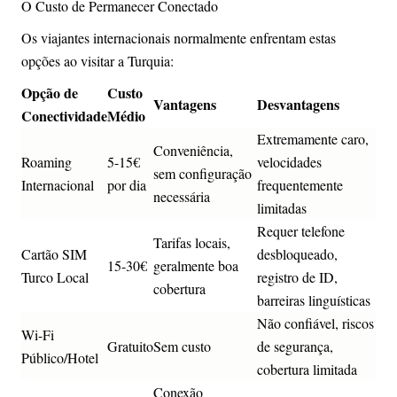
O Custo de Permanecer Conectado
Os viajantes internacionais normalmente enfrentam estas
opções ao visitar a Turquia:
Opção de
Custo
Vantagens
Desvantagens
Conectividade
Médio
Extremamente caro,
Conveniência,
Roaming
5-15€
velocidades
sem configuração
Internacional
por dia
frequentemente
necessária
limitadas
Requer telefone
Tarifas locais,
Cartão SIM
desbloqueado,
15-30€
geralmente boa
Turco Local
registro de ID,
cobertura
barreiras linguísticas
Não confiável, riscos
Wi-Fi
Gratuito
Sem custo
de segurança,
Público/Hotel
cobertura limitada
Conexão