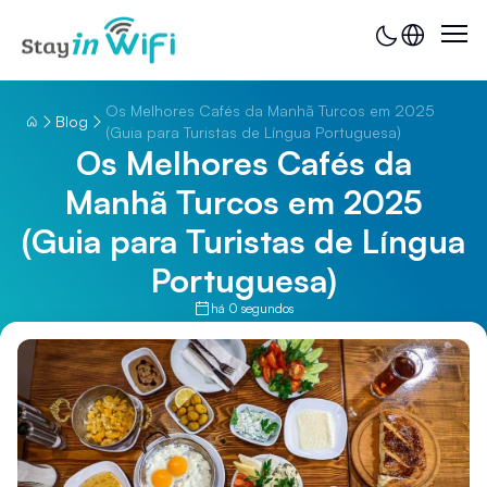
Os Melhores Cafés da Manhã Turcos em 2025
Blog
(Guia para Turistas de Língua Portuguesa)
Os Melhores Cafés da
Manhã Turcos em 2025
(Guia para Turistas de Língua
Portuguesa)
há 0 segundos