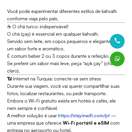
Você pode experimentar diferentes estilos de kahvaltı
conforme viaja pelo país.
☕ O chá turco: indispensável!
O chá (çay) é essencial em qualquer kahvaltı.
Servido sem leite, em copos pequenos e elegantes, tem
um sabor forte e aromático.
É comum beber 2 ou 3 copos durante a refeição.
Se preferir um sabor mais leve, peça “açık çay” (chá
claro).
📶 Internet na Turquia: conecte-se sem stress
Durante sua viagem, você vai querer compartilhar suas
fotos, localizar restaurantes, ou pedir transporte.
Embora o Wi-Fi gratuito exista em hotéis e cafés, ele
nem sempre é confiável.
A melhor solução é usar
https://stayinwifi.com/pt
—
uma empresa que oferece
Wi-Fi portátil e eSIM
com
entrega no aeroporto ou hotel.