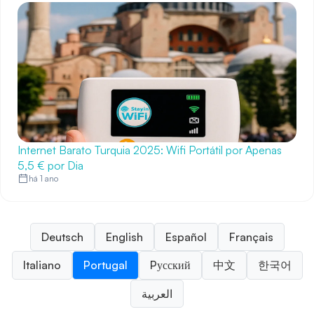
Internet Barato Turquia 2025: Wifi Portátil por Apenas
5,5 € por Dia
há 1 ano
Deutsch
English
Español
Français
Italiano
Portugal
Pусский
中文
한국어
العربية