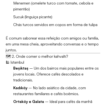
Menemen (omelete turco com tomate, cebola e
pimentão)
Sucuk (linguiça picante)
Chás turcos servidos em copos em forma de tulipa
É comum saborear essa refeição com amigos ou família,
em uma mesa cheia, aproveitando conversas e o tempo
juntos.
🗺️ 2. Onde comer o melhor kahvaltı?
🕌 Istambul
Beşiktaş
– Um dos bairros mais populares entre os
jovens locais. Oferece cafés descolados e
tradicionais.
Kadıköy
– No lado asiático da cidade, com
restaurantes familiares e cafés boêmios.
Ortaköy e Galata
– Ideal para cafés da manhã