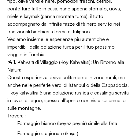
tipo, olive verdi e nere, pomodori freschi, cetrioli,
confetture fatte in casa, pane appena sfornato, uova,
miele e kaymak (panna montata turca), il tutto
accompagnato da infinite tazze di tè nero servito nei
tradizionali bicchieri a forma di tulipano.
Vediamo insieme le esperienze più autentiche e
imperdibili della colazione turca per il tuo prossimo
viaggio in Turchia.
🥣 1. Kahvaltı di Villaggio (Köy Kahvaltısı): Un Ritorno alla
Natura
Questa esperienza si vive solitamente in zone rurali, ma
anche nelle periferie verdi di Istanbul o della Cappadocia.
Il köy kahvaltısı è una colazione rustica e casalinga servita
in tavoli di legno, spesso all'aperto con vista sui campi o
sulle montagne.
Troverai:
Formaggio bianco (beyaz peynir) simile alla feta
Formaggio stagionato (kaşar)