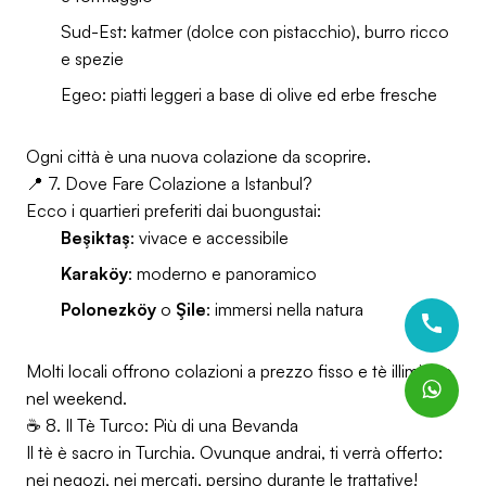
Sud-Est: katmer (dolce con pistacchio), burro ricco
e spezie
Egeo: piatti leggeri a base di olive ed erbe fresche
Ogni città è una nuova colazione da scoprire.
📍 7. Dove Fare Colazione a Istanbul?
Ecco i quartieri preferiti dai buongustai:
Beşiktaş
: vivace e accessibile
Karaköy
: moderno e panoramico
Polonezköy
o
Şile
: immersi nella natura
Molti locali offrono colazioni a prezzo fisso e tè illimitato
nel weekend.
☕ 8. Il Tè Turco: Più di una Bevanda
Il tè è sacro in Turchia. Ovunque andrai, ti verrà offerto:
nei negozi, nei mercati, persino durante le trattative!