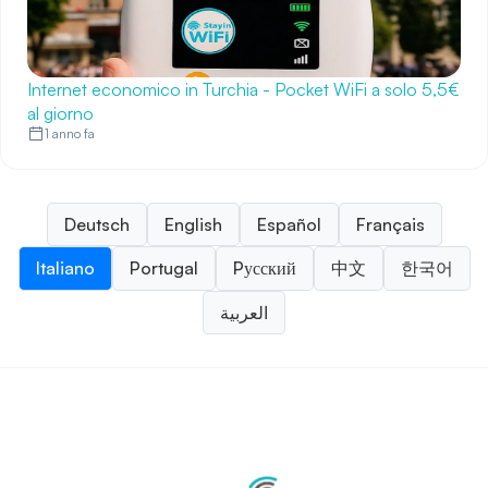
Internet economico in Turchia - Pocket WiFi a solo 5,5€
al giorno
1 anno fa
Deutsch
English
Español
Français
Italiano
Portugal
Pусский
中文
한국어
العربية