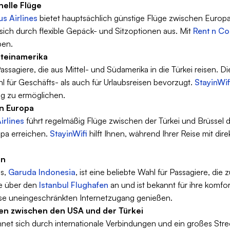
nelle Flüge
s Airlines
bietet hauptsächlich günstige Flüge zwischen Europ
sich durch flexible Gepäck- und Sitzoptionen aus. Mit
Rent n Co
ben.
ateinamerika
Passagiere, die aus Mittel- und Südamerika in die Türkei reisen. D
 für Geschäfts- als auch für Urlaubsreisen bevorzugt.
StayinWif
ng zu ermöglichen.
on Europa
irlines
führt regelmäßig Flüge zwischen der Türkei und Brüssel 
opa erreichen.
StayinWifi
hilft Ihnen, während Ihrer Reise mit dir
en
ns,
Garuda Indonesia
, ist eine beliebte Wahl für Passagiere, die
ge über den
Istanbul Flughafen
an und ist bekannt für ihre komfo
ise uneingeschränkten Internetzugang genießen.
gen zwischen den USA und der Türkei
ichnet sich durch internationale Verbindungen und ein großes St