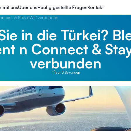
r mit uns
Über uns
Häufig gestellte Fragen
Kontakt
 Connect & StayinWifi verbunden
Sie in die Türkei? Bl
ent n Connect & Stay
verbunden
vor 0 Sekunden