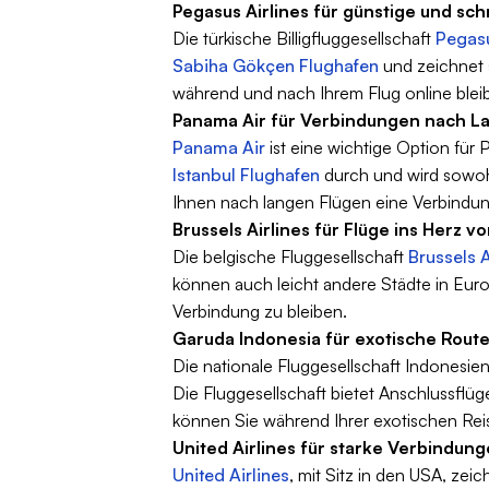
Pegasus Airlines für günstige und sch
Die türkische Billigfluggesellschaft
Pegasu
Sabiha Gökçen Flughafen
und zeichnet 
während und nach Ihrem Flug online blei
Panama Air für Verbindungen nach L
Panama Air
ist eine wichtige Option für 
Istanbul Flughafen
durch und wird sowohl
Ihnen nach langen Flügen eine Verbindu
Brussels Airlines für Flüge ins Herz v
Die belgische Fluggesellschaft
Brussels A
können auch leicht andere Städte in Eur
Verbindung zu bleiben.
Garuda Indonesia für exotische Rout
Die nationale Fluggesellschaft Indonesie
Die Fluggesellschaft bietet Anschlussflü
können Sie während Ihrer exotischen Re
United Airlines für starke Verbindun
United Airlines
, mit Sitz in den USA, ze