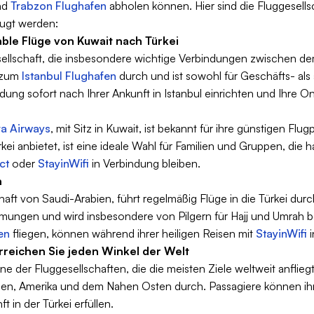
nd
Trabzon Flughafen
abholen können. Hier sind die Fluggesellsc
zugt werden:
ble Flüge von Kuwait nach Türkei
gesellschaft, die insbesondere wichtige Verbindungen zwischen d
e zum
Istanbul Flughafen
durch und ist sowohl für Geschäfts- als 
ung sofort nach Ihrer Ankunft in Istanbul einrichten und Ihre On
ra Airways
, mit Sitz in Kuwait, ist bekannt für ihre günstigen Flu
rkei anbietet, ist eine ideale Wahl für Familien und Gruppen, die 
ct
oder
StayinWifi
in Verbindung bleiben.
n
chaft von Saudi-Arabien, führt regelmäßig Flüge in die Türkei durc
ungen und wird insbesondere von Pilgern für Hajj und Umrah b
en
fliegen, können während ihrer heiligen Reisen mit
StayinWifi
i
Erreichen Sie jeden Winkel der Welt
ine der Fluggesellschaften, die die meisten Ziele weltweit anflieg
sien, Amerika und dem Nahen Osten durch. Passagiere können ihr
t in der Türkei erfüllen.