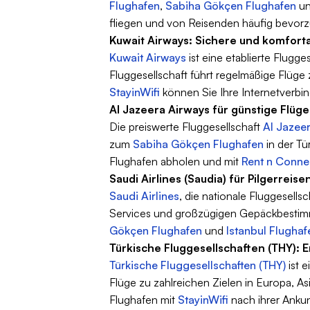
Flughafen
,
Sabiha Gökçen Flughafen
u
fliegen und von Reisenden häufig bevor
Kuwait Airways: Sichere und komforta
Kuwait Airways
ist eine etablierte Flug
Fluggesellschaft führt regelmäßige Flüg
StayinWifi
können Sie Ihre Internetverbind
Al Jazeera Airways für günstige Flüge
Die preiswerte Fluggesellschaft
Al Jazee
zum
Sabiha Gökçen Flughafen
in der Tü
Flughafen abholen und mit
Rent n Conne
Saudi Airlines (Saudia) für Pilgerreise
Saudi Airlines
, die nationale Fluggesells
Services und großzügigen Gepäckbestimm
Gökçen Flughafen
und
Istanbul Flughaf
Türkische Fluggesellschaften (THY): 
Türkische Fluggesellschaften (THY)
ist e
Flüge zu zahlreichen Zielen in Europa, A
Flughafen mit
StayinWifi
nach ihrer Ankunf