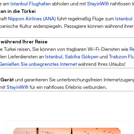
äte am
Istanbul Flughafen
abholen und mit
StayinWifi
nahtlosen I
an in die Türkei
haft
Nippon Airlines (ANA)
führt regelmäßig Flüge zum
Istanbul
apanische Kultur widerspiegeln. Passagiere können während ihrer
t während Ihrer Reise
die Türkei reisen, Sie können von tragbaren Wi-Fi-Diensten wie
R
llen Lieferdiensten an
Istanbul
,
Sabiha Gökçen
und
Trabzon Fl
Genießen Sie unbegrenztes Internet
während Ihres Urlaubs!
-Gerät
und garantieren Sie unterbrechungsfreien Internetzugang
 mit
StayinWifi
für ein nahtloses Erlebnis verbunden.