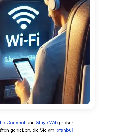
t n Connect
und
StayinWifi
großen
räten genießen, die Sie am
Istanbul