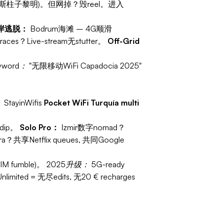
索斯柱子黎明)。但网掉？毁reel。进入
。
岸逃脱：
Bodrum海滩 – 4G顺滑
races？Live-stream无stutter。
Off-Grid
eyword：
"无限移动WiFi Capadocia 2025"
StayinWifis
Pocket WiFi Turquía multi
 dip。
Solo Pro：
Izmir数字nomad？
ra？共享Netflix queues, 共同Google
eSIM fumble)。
2025升级：
5G-ready
mited = 无尽edits, 无20 € recharges