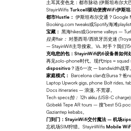
土耳其变色龙：都市脉动 (伊斯坦布尔大巴扎尔
StayinWifis
Turkcell驱动便携WiFi伊
都市Hustle：
伊斯坦布尔交通？Google Maps无
Booking.com tweaks或Spotify海滩playli
宝藏：
黑海hikes或Göreme valleys –
拉美flair：
对墨西哥/西班牙历史迷 (Troya废墟、
– StayinWifi主导搜索。Vs. 对手？我们1
充电您的包：StayinWifi的6设备兽如
再见solo-phone时代。现代trips = squad sy
dispositivo
？连6一次 – bandwidth战
家庭模式：
Barcelona clan在Bursa？爸na
Laptop Upwork gigs, phone Bolt rides, ta
Docs itineraries – 浪漫, 不荒谬。
Tech specs拍：
12h akku (USB-C charge)
Göbekli Tepe AR tours – 搜"best 5G 
Gaziantep kebabs。
门到门：StayinWifi交付魔法 – 机场zips,
忘机场SIM狩猎。StayinWifis
Mobile WiF