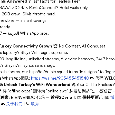
y Qs Answered
❓
Fast Facts for Fearless Feet
/SAW/TZX 24/7. RentnConnect? Hotel waits only.
2GB crawl. SIMs throttle hard.
wbies – instant savings.
ready.
A: 10, incl. Español/العربية – 24/7 WhatsApp pros.
 Turkey Connectivity Crown
🏆
No Contest, All Conquest
's tapestry? StayinWifi reigns supreme.
 10-lang lifeline, unlimited streams, 6-device harmony, 24/7 heroe
u? StayinWifi syncs sans snags.
h shores, our Español/Arabic squad turns "lost signal" to "legen
 WhatsApp团队:
https://wa.me/905453451540
💸 代码
WEL
i & Unlock Turkey's WiFi Wonderland
🚀
Your Call to Endless
ifi 将 "offline oops" 翻转为 "online awe" 从着陆到起飞。
抓住它 –

独家:
BIENVENIDO
代码 –
首程20% off
! 📧
保持更新:
订阅
博
 👥
关于我们
| 📞
联系