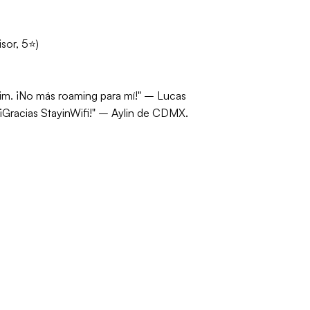
sor, 5⭐)
im. ¡No más roaming para mí!"
– Lucas
¡Gracias StayinWifi!"
– Aylin de CDMX.