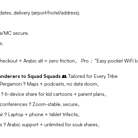
ates, delivery (airport/hotel/address).
sa/MC secure.
s.
checkout + Arabic alt = zero friction。
Pro：
"Easy pocket WiFi 
anderers to Squad Squads
👥
Tailored for Every Tribe
n Pergamon？Maps + podcasts, no data doom。
6-device share for kid cartoons + parent plans。
ul conferences？Zoom-stable, secure。
r？Laptop + phone + tablet trifecta。
s？Arabic support + unlimited for souk shares。