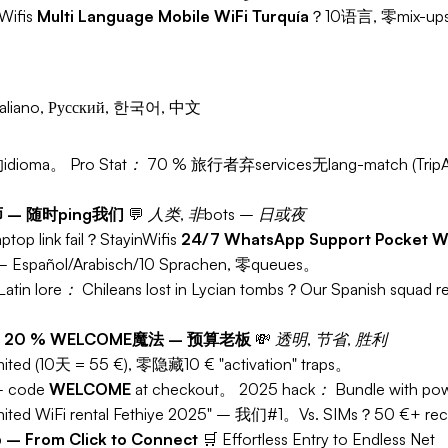
ifis
Multi Language Mobile WiFi Turquía
？10语言, 零mix-ups
, Italiano, Русский, 한국어, 中文
的idioma。
Pro Stat：
70 % 旅行者弃services无lang-match (
师 – 随时ping我们
💬
人类, 非bots – 日或夜
op link fail？StayinWifis
24/7 WhatsApp Support Pocket Wi
 Español/Arabisch/10 Sprachen, 零queues。
Latin lore：
Chileans lost in Lycian tombs？Our Spanish squad re
 + 20 % WELCOME魔法 – 预算老板
💸
透明, 节省, 胜利
ed (10天 = 55 €), 零隐藏10 € "activation" traps。
 code
WELCOME
at checkout。
2025 hack：
Bundle with powe
imited WiFi rental Fethiye 2025" – 我们#1。Vs. SIMs？50 €+ rech
p – From Click to Connect
🛒
Effortless Entry to Endless Net