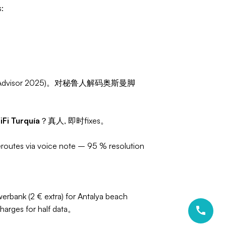
:
TripAdvisor 2025)。对秘鲁人解码奥斯曼脚
Fi Turquía
？真人, 即时fixes。
routes via voice note – 95 % resolution
rbank (2 € extra) for Antalya beach
arges for half data。