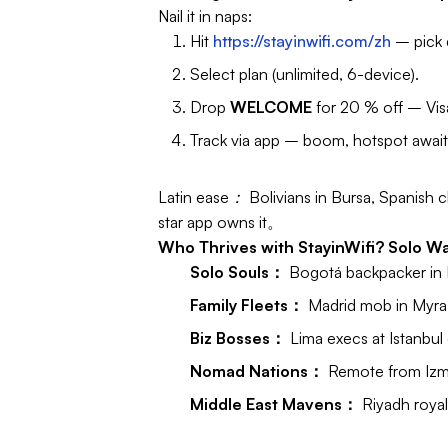
Nail it in naps:
Hit
https://stayinwifi.com/zh
– pick d
Select plan (unlimited, 6-device).
Drop
WELCOME
for 20 % off – Vi
Track via app – boom, hotspot await
Latin ease：
Bolivians in Bursa, Spanish 
star app owns it。
Who Thrives with StayinWifi? Solo W
Solo Souls：
Bogotá backpacker i
Family Fleets：
Madrid mob in Myra？
Biz Bosses：
Lima execs at Istanb
Nomad Nations：
Remote from Izmi
Middle East Mavens：
Riyadh royal