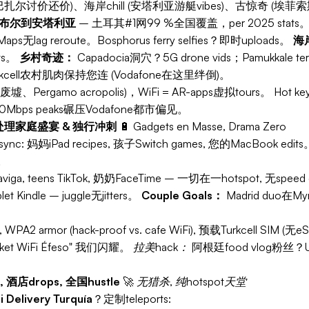
讨价还价)、海岸chill (安塔利亚游艇vibes)、古惊奇 (埃菲
斯坦布尔到安塔利亚
– 土耳其#1网99 %全国覆盖，per 2025 stats
lag reroute。Bosphorus ferry selfies？即时uploads。
海
sts。
乡村奇迹：
Capadocia洞穴？5G drone vids；Pamukkale ter
 Turkcell农村肌肉保持您连 (Vodafone在这里绊倒)。
Pergamo acropolis)，WiFi = AR-apps虚拟tours。
Hot k
50Mbps peaks碾压Vodafone都市偏见。
何处理家庭盛宴 & 独行冲刺
🔋
Gadgets en Masse, Drama Zero
nc: 妈妈iPad recipes, 孩子Switch games, 您的MacBook edits。
零。
viga, teens TikTok, 奶奶FaceTime – 一切在一hotspot, 无speed
blet Kindle – juggle无jitters。
Couple Goals：
Madrid duo在My
, WPA2 armor (hack-proof vs. cafe WiFi), 预载Turkcell SIM (无
pocket WiFi Éfeso" 我们闪耀。
拉美hack：
阿根廷food vlog粉丝？Unli
 酒店drops, 全国hustle
🚀
无猎杀, 纯hotspot天堂
i Delivery Turquía
？定制teleports: