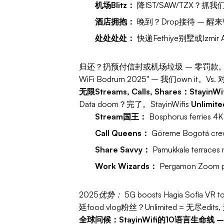
机场Blitz：
降IST/SAW/TZX？抓我们2
酒店拥抱：
晚到？Drop接待 – 醒来Wi
处处处处：
快递Fethiye别墅或Izmir Air
归还？扔预付信封或机场垃圾 – 零罚款
WiFi Bodrum 2025" – 我们own it
无限Streams, Calls, Shares：Stayi
Data doom？完了。StayinWifis
Unlimite
Stream国王：
Bosphorus ferries 4K
Call Queens：
Göreme Bogotá crew
Share Savvy：
Pamukkale terraces
Work Wizards：
Pergamon Zoom pi
2025优势：
5G boosts Hagia Sofía VR
廷food vlog粉丝？Unlimited = 无尽edits, 
全球问候：StayinWifi的10语言生命线