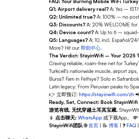
FAQ: Your Burning Mobile WiFi Turke
Q1: Airport delivery real?
A: Yes – IST
Q2: Unlimited true?
A: 100% – no post-
Q3: Discounts?
A: 20% WELCOME for ne
Q4: Device count?
A: Up to 6 – squad-
Q5: Languages?
More? Hit our
帮助中心
.
The Verdict: StayinWifi – Your 2025
Craving reliable, roam-free net for Turkey
Turkcell's nationwide muscle, airport zips,
Bursa? Fam in Fethiye? Solo in Safranbol
Latin legacy:
From Peruvian peaks to Spanis
👉 立即预订:
https://stayinwifi.com/zh

Ready, Set, Connect: Book StayinWif
游览有线, 无忧穿越土耳其宝藏.
StayinW
📱
点击聊天:
WhatsApp
或下载App。 
StayinWifi团队
🌐
首页
| 📝
博客
| ❓
FAQ
|