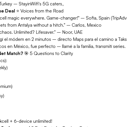
Turkey – StayinWifi's 5G caters。
the Deal
⭐
Voices from the Road
kcell magic everywhere. Game-changer!" – Sofia, Spain (TripAdvi
sets from Antalya without a hitch." – Carlos, Mexico
haos. Unlimited? Lifesaver." – Noor, UAE
ogí el módem en 2 minutos – directo Maps para el camino a Taks
s en México, fue perfecto – llamé a la familia, transmití series. 
 Net Match?
🎯
5 Questions to Clarity
cs):
kly)
emium)
sy)
kcell + 6-device unlimited!