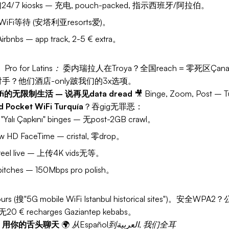
4/7 kiosks – 充电, pouch-packed, 指示西班牙/阿拉伯。
Fi等待 (安塔利亚resorts爱)。
bnbs – app track, 2-5 € extra。
。
Pro for Latins：
委内瑞拉人在Troya？全国reach = 零死区Çana
。Vs. 对手？他们酒店-only跛我们的3x选项。
nWifi的无限制生活 – 说再见data dread
🎥
Binge, Zoom, Post – T
d Pocket WiFi Turquía
？吞gig无罪恶：
 "Yalı Çapkını" binges – 无post-2GB crawl。
 HD FaceTime – cristal, 零drop。
 reel live – 上传4K vids无等。
tches – 150Mbps pro polish。
 tours (搜"5G mobile WiFi Istanbul historical sites")。安全W
无20 € recharges Gaziantep kebabs。
 – 用你的舌头聊天
🌍
从Español到العربية, 我们全耳