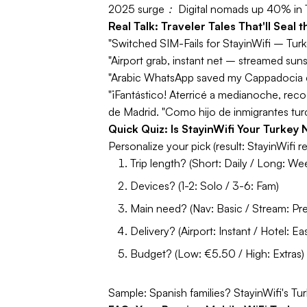
2025 surge：
Digital nomads up 40% in 
Real Talk: Traveler Tales That'll Seal 
"Switched SIM-Fails for StayinWifi – Tur
"Airport grab, instant net – streamed sun
"Arabic WhatsApp saved my Cappadocia c
"¡Fantástico! Aterricé a medianoche, rec
de Madrid.
"Como hijo de inmigrantes turco
Quick Quiz: Is StayinWifi Your Turkey
Personalize your pick (result: StayinWifi re
Trip length? (Short: Daily / Long: Wee
Devices? (1-2: Solo / 3-6: Fam)
Main need? (Nav: Basic / Stream: Pr
Delivery? (Airport: Instant / Hotel: Ea
Budget? (Low: €5.50 / High: Extras)
Sample:
Spanish families? StayinWifi's Tur