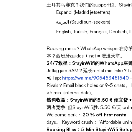
土耳其马赛克？我们的support也。StayinW
Español (Madrid jetsetters)
العربية (Saudi sun-seekers)
English, Turkish, Français, Deutsch
Booking mess？WhatsApp whisper在你
本？西班牙guides + net = 浸没天堂。
24/7救星：StayinWifi的WhatsApp巫
Jetlag jam 3AM？延长rental mid-hike？Lapt
📲 Tap:
https://wa.me/905453451540
–
Rivals？Email black holes or 9-5 chats。
<5 min. (internal data)。
钱包收益：StayinWifi的5.50 € 便宜货
两者竞争, 但StayinWifi胜: 5.50 €/天 unlimit
Welcome perk：
20 % off first rental
–
days。
Keyword crush：
"Affordable unl
Booking Bliss：5-Min StayinWifi Setu