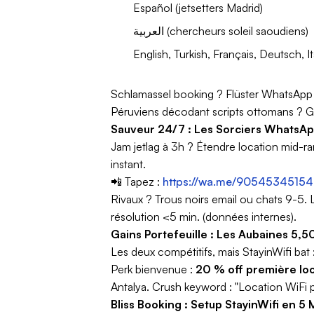
Español (jetsetters Madrid)
العربية (chercheurs soleil saoudiens)
English, Turkish, Français, Deutsch
Schlamassel booking ? Flüster WhatsApp
Péruviens décodant scripts ottomans ? G
Sauveur 24/7 : Les Sorciers WhatsAp
Jam jetlag à 3h ? Étendre location mid-ra
instant.
📲 Tapez :
https://wa.me/9054534515
Rivaux ? Trous noirs email ou chats 9-5.
résolution <5 min. (données internes).
Gains Portefeuille : Les Aubaines 5
Les deux compétitifs, mais StayinWifi bat 
Perk bienvenue :
20 % off première lo
Antalya.
Crush keyword :
"Location WiFi p
Bliss Booking : Setup StayinWifi en 5