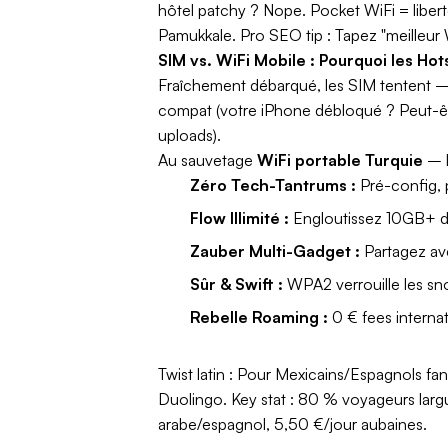
hôtel patchy ? Nope. Pocket WiFi = liber
Pamukkale.
Pro SEO tip :
Tapez "meilleur 
SIM vs. WiFi Mobile : Pourquoi les H
Fraîchement débarqué, les SIM tentent – pa
compat (votre iPhone débloqué ? Peut-êtr
uploads).
Au sauvetage
WiFi portable Turquie
– l
Zéro Tech-Tantrums :
Pré-config, 
Flow Illimité :
Engloutissez 10GB+ da
Zauber Multi-Gadget :
Partagez ave
Sûr & Swift :
WPA2 verrouille les sn
Rebelle Roaming :
0 € fees interna
Twist latin :
Pour Mexicains/Espagnols fans 
Duolingo.
Key stat :
80 % voyageurs largue
arabe/espagnol, 5,50 €/jour aubaines.