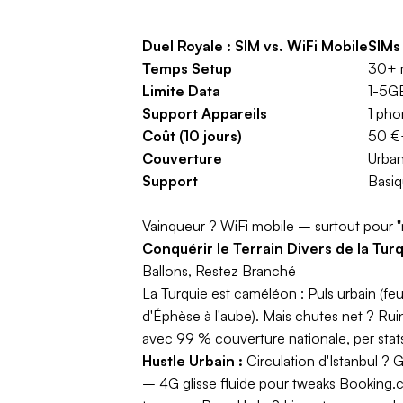
Duel Royale : SIM vs. WiFi Mobile
SIMs 
Temps Setup
30+ m
Limite Data
1-5GB
Support Appareils
1 pho
Coût (10 jours)
50 €+
Couverture
Urban
Support
Basiq
Vainqueur ?
WiFi mobile – surtout pour "
Conquérir le Terrain Divers de la Tur
Ballons, Restez Branché
La Turquie est caméléon : Puls urbain (feui
d'Éphèse à l'aube). Mais chutes net ? Ruin
avec 99 % couverture nationale, per sta
Hustle Urbain :
Circulation d'Istanbul ? 
– 4G glisse fluide pour tweaks Booking.c