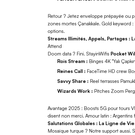
Retour ? Jetez enveloppe prépayée ou 
zones mortes Çanakkale.
Gold keyword :
options.
Streams Illimités, Appels, Partages :
Attend
Doom data ? Fini. StayinWifis
Pocket WiF
Rois Stream :
Binges 4K "Yalı Çapkı
Reines Call :
FaceTime HD crew Bogo
Savvy Share :
Reel terrasses Pamukk
Wizards Work :
Pitches Zoom Perg
Avantage 2025 :
Boosts 5G pour tours VR 
disent non merci.
Amour latin :
Argentins f
Salutations Globales : La Ligne de V
Mosaïque turque ? Notre support aussi. S