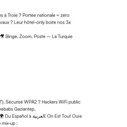
s à Troie ? Portée nationale = zéro
ivaux ? Leur hôtel-only boite nos 3x
🎥
Binge, Zoom, Poste – La Turquie
l"). Sécurisé WPA2 ? Hackers WiFi public
 kebabs Gaziantep.
🌍
Du Español à العربية, On Est Tout Ouïe
 mix-up :