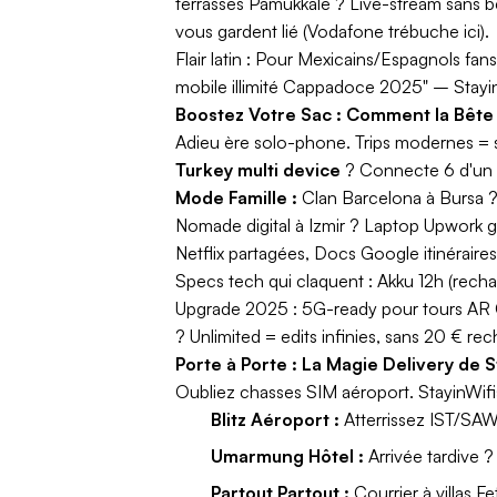
terrasses Pamukkale ? Live-stream sans 
vous gardent lié (Vodafone trébuche ici).
Flair latin :
Pour Mexicains/Espagnols fans d
mobile illimité Cappadoce 2025" – Stayin
Boostez Votre Sac : Comment la Bête 6
Adieu ère solo-phone. Trips modernes = 
Turkey multi device
? Connecte 6 d'un 
Mode Famille :
Clan Barcelona à Bursa ?
Nomade digital à Izmir ? Laptop Upwork gig
Netflix partagées, Docs Google itinérair
Specs tech qui claquent :
Akku 12h (recha
Upgrade 2025 :
5G-ready pour tours AR G
? Unlimited = edits infinies, sans 20 € r
Porte à Porte : La Magie Delivery de 
Oubliez chasses SIM aéroport. StayinWif
Blitz Aéroport :
Atterrissez IST/SAW
Umarmung Hôtel :
Arrivée tardive ?
Partout Partout :
Courrier à villas F