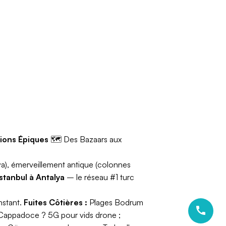
tions Épiques
🗺️
Des Bazaars aux
alya), émerveillement antique (colonnes
stanbul à Antalya
– le réseau #1 turc
nstant.
Fuites Côtières :
Plages Bodrum
Cappadoce ? 5G pour vids drone ;