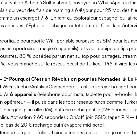
réservation Airbnb à Sultanahmet, envoyer un WhatsApp à la famill
ais qui veut des frais de roaming à 6 €/jour pour 25 Mo, des fil
 comme un escargot ? 🌟 En tant qu'explorateur espagnol ou lati
es antiques d'Éphèse – chaque octet compte. C'est là qu'interv
.
écortique pourquoi le WiFi portable surpasse les SIM pour les av
zips aéroportuaires, magie 6 appareils), et vous équipe de tips p
e touristes, 80 % obsédés par un net au top pour partages, strea
%, vous branche sur le réseau beast de Turkcell. Prêt à virer l
 – Et Pourquoi C'est un Révolution pour les Nomades
📡
Le 
 WiFi Istanbul/Antalya/Cappadoce – est un sorcier hotspot comp
squ'à
6 appareils
(téléphone pour Insta, tablette pour e-books, 
n opérateur – il puise dans les tops réseaux turcs comme Turkcel
é-chargée, plans illimités), batterie rechargeable (12+ heures –
ic). Activation ? 60 secondes : On/off, join SSID, tapez PIN – f
e, pas de 20 € recharge qui s'évapore mid-scroll.
tendue turque – folie urbaine à trésors ruraux – exige un net b