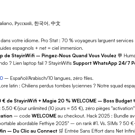
, Italiano, Русский, 한국어, 中文
 dans votre idiome.
Pro Stat :
70 % voyageurs larguent services 
uides espagnols + net = ciel immersion.
p de StayinWifi – Pingez-Nous Quand Vous Voulez
💬
Humai
ndo ? Lien laptop fail ? StayinWifis
Support WhatsApp 24/7 Po
40
– Español/Arabisch/10 langues, zéro files.
Lore latin :
Chiliens perdus tombes lyciennes ? Notre squad espa
,50 € de StayinWifi + Magie 20 % WELCOME – Boss Budget
: 5,50 €/jour unlimited (10 jours = 55 €), zéro pièges "activation
cation
– code
WELCOME
au checkout.
Hack 2025 :
Bundle ave
ortable abordable Fethiye 2025" – on rank #1. Vs. SIMs ? 50 €
 Min – Du Clic au Connect
🛒
Entrée Sans Effort dans Net Infini