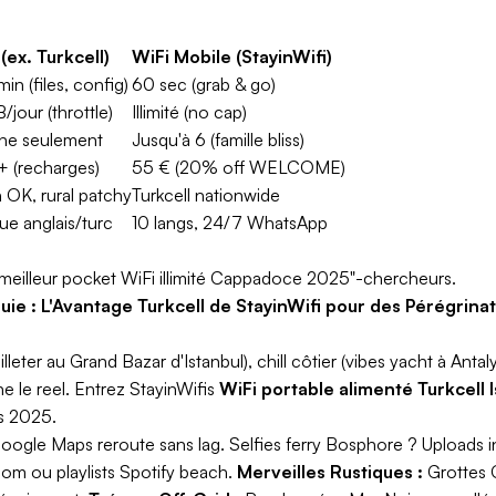
(ex. Turkcell)
WiFi Mobile (StayinWifi)
in (files, config)
60 sec (grab & go)
/jour (throttle)
Illimité (no cap)
ne seulement
Jusqu'à 6 (famille bliss)
 (recharges)
55 € (20% off WELCOME)
 OK, rural patchy
Turkcell nationwide
ue anglais/turc
10 langs, 24/7 WhatsApp
meilleur pocket WiFi illimité Cappadoce 2025"-chercheurs.
quie : L'Avantage Turkcell de StayinWifi pour des Pérégrina
lleter au Grand Bazar d'Istanbul), chill côtier (vibes yacht à Ant
e le reel. Entrez StayinWifis
WiFi portable alimenté Turkcell I
ts 2025.
Google Maps reroute sans lag. Selfies ferry Bosphore ? Uploads i
om ou playlists Spotify beach.
Merveilles Rustiques :
Grottes 