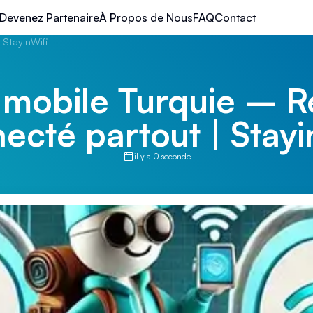
Devenez Partenaire
À Propos de Nous
FAQ
Contact
 StayinWifi
 mobile Turquie – R
ecté partout | Stayi
il y a 0 seconde