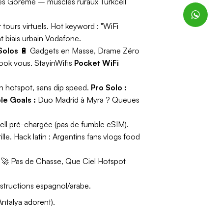
s Göreme – muscles ruraux Turkcell
tours virtuels.
Hot keyword :
"WiFi
 biais urbain Vodafone.
Solos
🔋
Gadgets en Masse, Drame Zéro
ook vous. StayinWifis
Pocket WiFi
n hotspot, sans dip speed.
Pro Solo :
le Goals :
Duo Madrid à Myra ? Queues
ell pré-chargée (pas de fumble eSIM).
lle.
Hack latin :
Argentins fans vlogs food
🚀
Pas de Chasse, Que Ciel Hotspot
structions espagnol/arabe.
Antalya adorent).