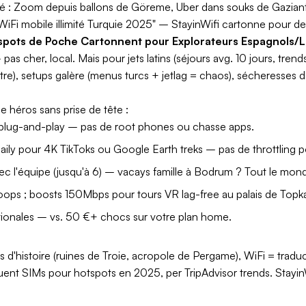
té : Zoom depuis ballons de Göreme, Uber dans souks de Gazian
WiFi mobile illimité Turquie 2025" – StayinWifi cartonne pour del
otspots de Poche Cartonnent pour Explorateurs Espagnols/L
s cher, local. Mais pour jets latins (séjours avg. 10 jours, trend
e), setups galère (menus turcs + jetlag = chaos), sécheresses d
e héros sans prise de tête :
plug-and-play – pas de root phones ou chasse apps.
ily pour 4K TikToks ou Google Earth treks – pas de throttling
c l'équipe (jusqu'à 6) – vacays famille à Bodrum ? Tout le mon
oops ; boosts 150Mbps pour tours VR lag-free au palais de Topka
tionales – vs. 50 €+ chocs sur votre plan home.
d'histoire (ruines de Troie, acropole de Pergame), WiFi = tradu
nt SIMs pour hotspots en 2025, per TripAdvisor trends. Stayin