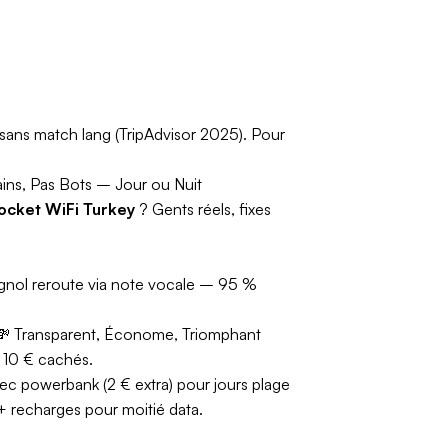
sans match lang (TripAdvisor 2025). Pour
ns, Pas Bots – Jour ou Nuit
cket WiFi Turkey
? Gents réels, fixes
gnol reroute via note vocale – 95 %
💸
Transparent, Économe, Triomphant
" 10 € cachés.
c powerbank (2 € extra) pour jours plage
+ recharges pour moitié data.