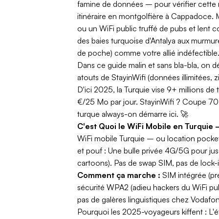
famine de données
– pour vérifier cette 
itinéraire en montgolfière à Cappadoce. M
ou un WiFi public truffé de pubs et lent
des baies turquoise d'Antalya aux murmur
de poche) comme votre allié indéfectible
Dans ce
guide malin et sans bla-bla
, on d
atouts de StayinWifi (données illimitées, 
D'ici 2025, la Turquie vise 9+ millions d
€/25 Mo par jour. StayinWifi ? Coupe 70 
turque always-on démarre ici. 🚀
C'est Quoi le WiFi Mobile en Turquie
WiFi mobile Turquie
– ou location pocket
et pouf : Une bulle privée 4G/5G pour ju
cartoons). Pas de swap SIM, pas de lock-i
Comment ça marche :
SIM intégrée (pr
sécurité WPA2 (adieu hackers du WiFi publ
pas de galères linguistiques chez Vodafon
Pourquoi les 2025-voyageurs kiffent :
L'é