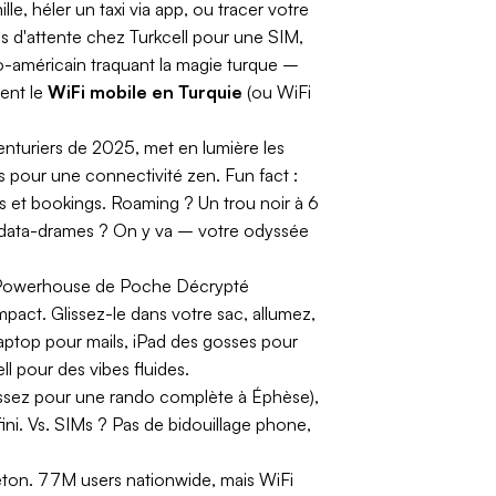
e, héler un taxi via app, ou tracer votre
es d'attente chez Turkcell pour une SIM,
no-américain traquant la magie turque –
ient le
WiFi mobile en Turquie
(ou WiFi
enturiers de 2025, met en lumière les
ros pour une connectivité zen.
Fun fact :
ms et bookings. Roaming ? Un trou noir à 6
es data-drames ? On y va – votre odyssée
Powerhouse de Poche Décrypté
act. Glissez-le dans votre sac, allumez,
laptop pour mails, iPad des gosses pour
l pour des vibes fluides.
 assez pour une rando complète à Éphèse),
ini. Vs. SIMs ? Pas de bidouillage phone,
éton. 77M users nationwide, mais WiFi