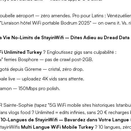
poubelle aéroport – zéro amendes.
Pro pour Latins :
Vénézuélien
"Livraison hôtel WiFi portable Bodrum 2025" – on owns it. Vs. r
 La Vie No-Limits de StayinWifi – Dites Adieu au Dread Data
i Unlimited Turkey
? Engloutissez gigs sans culpabilité :
nı" ferries Bosphore – pas de crawl post-2GB.
tá depuis Göreme – cristal, zéro drop.
ale live – uploadez 4K vids sans attente.
amon – 150Mbps pro polish.
Sainte-Sophie (tapez "5G WiFi mobile sites historiques Istanbu
ans vlogs food ? Unlimited = edits infinies, sans 20 € recharges
ie 10-Langues de StayinWifi – Bavardez dans Votre Langue
tayinWifis
Multi Langue WiFi Mobile Turkey
? 10 langues, zéro