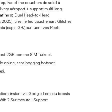
tep, FaceTime couchers de soleil à
ivery aéroport + support multi-lang.
atins
⚖️
Duel Head-to-Head
s 2025), c'est le trio cauchemar : Glitches
ata (caps 1GB/jour tuent vos Reels
 post-2GB comme SIM Turkcell.
de online, sans hogging hotspot.
pi.
ctions instant via Google Lens ou boosts
Wifi ? Sur mesure : Support