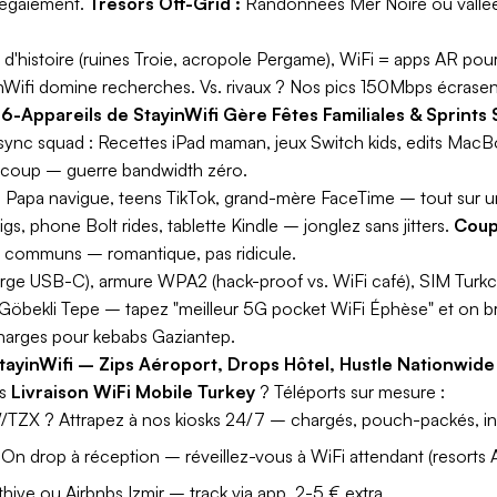
bégaiement.
Trésors Off-Grid :
Randonnées Mer Noire ou vallée
'histoire (ruines Troie, acropole Pergame), WiFi = apps AR pour 
Wifi domine recherches. Vs. rivaux ? Nos pics 150Mbps écrasent
-Appareils de StayinWifi Gère Fêtes Familiales & Sprints 
sync squad : Recettes iPad maman, jeux Switch kids, edits MacB
coup – guerre bandwidth zéro.
 Papa navigue, teens TikTok, grand-mère FaceTime – tout sur u
s, phone Bolt rides, tablette Kindle – jonglez sans jitters.
Coup
es communs – romantique, pas ridicule.
rge USB-C), armure WPA2 (hack-proof vs. WiFi café), SIM Turkc
öbekli Tepe – tapez "meilleur 5G pocket WiFi Éphèse" et on bri
echarges pour kebabs Gaziantep.
StayinWifi – Zips Aéroport, Drops Hôtel, Hustle Nationwide
is
Livraison WiFi Mobile Turkey
? Téléports sur mesure :
/TZX ? Attrapez à nos kiosks 24/7 – chargés, pouch-packés, in
 On drop à réception – réveillez-vous à WiFi attendant (resorts 
ethiye ou Airbnbs Izmir – track via app, 2-5 € extra.