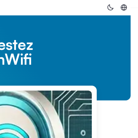
estez
nWifi