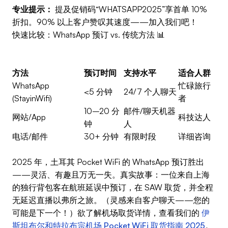
专业提示：
提及促销码“WHATSAPP2025”享首单 10%
折扣。90% 以上客户赞叹其速度——加入我们吧！
快速比较：WhatsApp 预订 vs. 传统方法 📊
方法
预订时间
支持水平
适合人群
WhatsApp
忙碌旅行
<5 分钟
24/7 个人聊天
(StayinWifi)
者
10–20 分
邮件/聊天机器
网站/App
科技达人
钟
人
电话/邮件
30+ 分钟
有限时段
详细咨询
2025 年，土耳其 Pocket WiFi 的 WhatsApp 预订胜出
——灵活、有趣且万无一失。真实故事：一位来自上海
的独行背包客在航班延误中预订，在 SAW 取货，并全程
无延迟直播以弗所之旅。（灵感来自客户聊天——您的
可能是下一个！）欲了解机场取货详情，查看我们的
伊
斯坦布尔和特拉布宗机场 Pocket WiFi 取货指南 2025
。