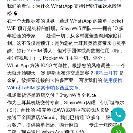
我们的看法：为什么 WhatsApp 支持让预订如饮水般轻
松 🧠
在一个无限标签的世界，通过 WhatsApp 的简单 Pocket
WiFi 预订是纯粹的解脱。StayinWifi 团队——拥有 10 多
年经验的专家——处理一切，从乡村覆盖查询到家庭计
划。这不仅仅是预订；是为您的土耳其奥德赛带来心灵平
静。独行？eSIM 诱人，但对于团体或高数据使用（嗨，
4K 短视频！），Pocket WiFi 主宰一切。评分：
WhatsApp 方法 10/10 简单性。根据您的风格调整——今
天就开始聊天！😎 伊斯坦布尔交通黑客？
携程土耳其
是
金矿。欲探索连接的卡帕多西亚，阅读我们的
使用便携
WiFi 和 eSIM 探索卡帕多西亚文章
。
机场取货还是酒店交付？StayinWifi 全包 🛬
作为土耳其机场交付专家，StayinWifi 闪耀：伊斯坦布尔
(IST)、萨比哈·格克琴 (SAW) 或特拉布宗抵达取货，或直
接送至全国酒店/Airbnb。我们已精通 10 多年，服务数十
万客户，提供简单归还。抛开麻烦——专注于烤肉串和
日落。现在通过 WhatsApp 预订！📦