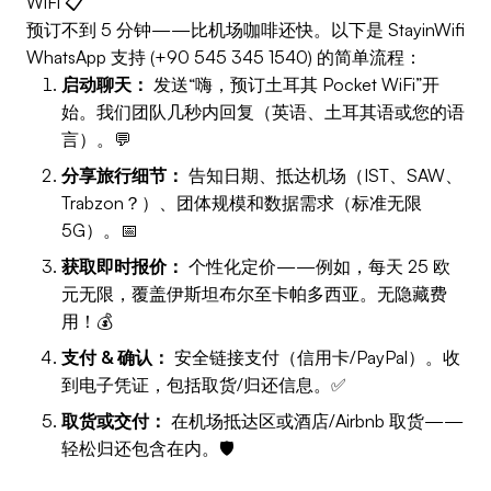
WiFi 📋
预订不到 5 分钟——比机场咖啡还快。以下是 StayinWifi
WhatsApp 支持 (+90 545 345 1540) 的简单流程：
启动聊天：
发送“嗨，预订土耳其 Pocket WiFi”开
始。我们团队几秒内回复（英语、土耳其语或您的语
言）。💬
分享旅行细节：
告知日期、抵达机场（IST、SAW、
Trabzon？）、团体规模和数据需求（标准无限
5G）。📅
获取即时报价：
个性化定价——例如，每天 25 欧
元无限，覆盖伊斯坦布尔至卡帕多西亚。无隐藏费
用！💰
支付 & 确认：
安全链接支付（信用卡/PayPal）。收
到电子凭证，包括取货/归还信息。✅
取货或交付：
在机场抵达区或酒店/Airbnb 取货——
轻松归还包含在内。🛡️