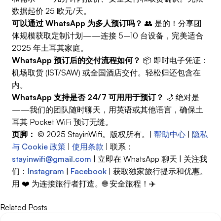
数据起价 25 欧元/天。
可以通过 WhatsApp 为多人预订吗？
👥 是的！分享团
体规模获取定制计划——连接 5–10 台设备，完美适合
2025 年土耳其家庭。
WhatsApp 预订后的交付流程如何？
📦 即时电子凭证：
机场取货 (IST/SAW) 或全国酒店交付。轻松归还包含在
内。
WhatsApp 支持是否 24/7 可用用于预订？
🌙 绝对是
——我们的团队随时聊天，用英语或其他语言，确保土
耳其 Pocket WiFi 预订无缝。
页脚：
© 2025 StayinWifi。版权所有。|
帮助中心
|
隐私
与 Cookie 政策
|
使用条款
| 联系：
stayinwifi@gmail.com
| 立即在 WhatsApp 聊天 | 关注我
们：
Instagram
|
Facebook
| 获取独家旅行提示和优惠。
用 ❤️ 为连接旅行者打造。🌐 安全旅程！✈️
Related Posts