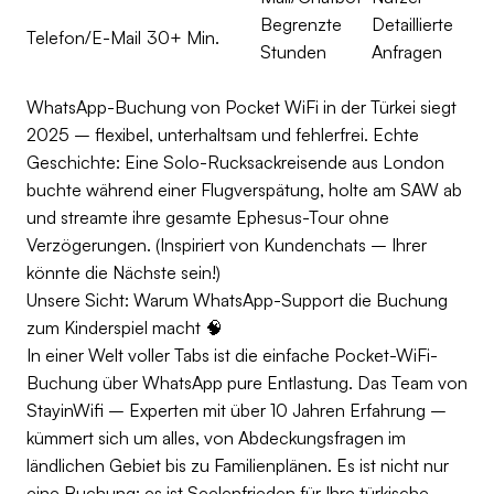
Begrenzte
Detaillierte
Telefon/E-Mail
30+ Min.
Stunden
Anfragen
WhatsApp-Buchung von Pocket WiFi in der Türkei siegt
2025 – flexibel, unterhaltsam und fehlerfrei. Echte
Geschichte: Eine Solo-Rucksackreisende aus London
buchte während einer Flugverspätung, holte am SAW ab
und streamte ihre gesamte Ephesus-Tour ohne
Verzögerungen. (Inspiriert von Kundenchats – Ihrer
könnte die Nächste sein!)
Unsere Sicht: Warum WhatsApp-Support die Buchung
zum Kinderspiel macht 🧠
In einer Welt voller Tabs ist die einfache Pocket-WiFi-
Buchung über WhatsApp pure Entlastung. Das Team von
StayinWifi – Experten mit über 10 Jahren Erfahrung –
kümmert sich um alles, von Abdeckungsfragen im
ländlichen Gebiet bis zu Familienplänen. Es ist nicht nur
eine Buchung; es ist Seelenfrieden für Ihre türkische