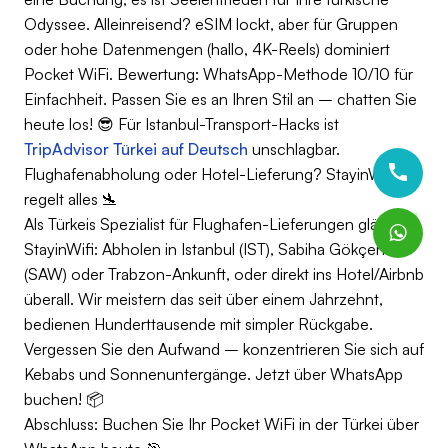
Odyssee. Alleinreisend? eSIM lockt, aber für Gruppen
oder hohe Datenmengen (hallo, 4K-Reels) dominiert
Pocket WiFi. Bewertung: WhatsApp-Methode 10/10 für
Einfachheit. Passen Sie es an Ihren Stil an – chatten Sie
heute los! 😎 Für Istanbul-Transport-Hacks ist
TripAdvisor Türkei auf Deutsch
unschlagbar.
Flughafenabholung oder Hotel-Lieferung? StayinWifi
regelt alles 🛬
Als Türkeis Spezialist für Flughafen-Lieferungen glänzt
StayinWifi: Abholen in Istanbul (IST), Sabiha Gökçen
(SAW) oder Trabzon-Ankunft, oder direkt ins Hotel/Airbnb
überall. Wir meistern das seit über einem Jahrzehnt,
bedienen Hunderttausende mit simpler Rückgabe.
Vergessen Sie den Aufwand – konzentrieren Sie sich auf
Kebabs und Sonnenuntergänge. Jetzt über WhatsApp
buchen! 📦
Abschluss: Buchen Sie Ihr Pocket WiFi in der Türkei über