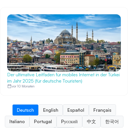
Der ultimative Leitfaden für mobiles Internet in der Türkei
im Jahr 2025 (für deutsche Touristen)
vor 10 Monaten
Deutsch
English
Español
Français
Italiano
Portugal
Pусский
中文
한국어