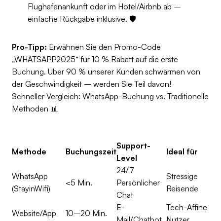
Flughafenankunft oder im Hotel/Airbnb ab –
einfache Rückgabe inklusive. 🛡️
Pro-Tipp:
Erwähnen Sie den Promo-Code
„WHATSAPP2025“ für 10 % Rabatt auf die erste
Buchung. Über 90 % unserer Kunden schwärmen von
der Geschwindigkeit – werden Sie Teil davon!
Schneller Vergleich: WhatsApp-Buchung vs. Traditionelle
Methoden 📊
Support-
Methode
Buchungszeit
Ideal für
Level
24/7
WhatsApp
Stressige
<5 Min.
Persönlicher
(StayinWifi)
Reisende
Chat
E-
Tech-Affine
Website/App
10–20 Min.
Mail/Chatbot
Nutzer