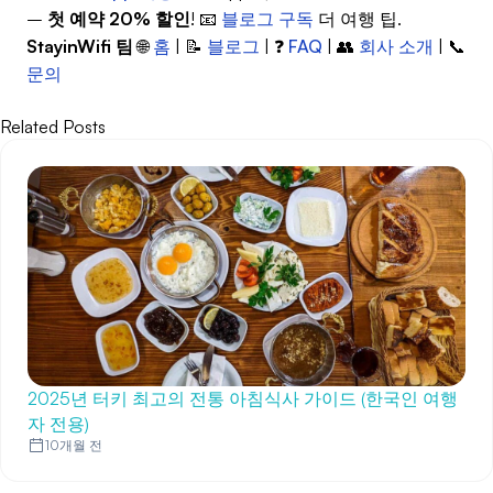
–
첫 예약 20% 할인
! 📧
블로그 구독
더 여행 팁.
StayinWifi 팀
🌐
홈
| 📝
블로그
| ❓
FAQ
| 👥
회사 소개
| 📞
문의
Related Posts
2025년 터키 최고의 전통 아침식사 가이드 (한국인 여행
자 전용)
10개월 전