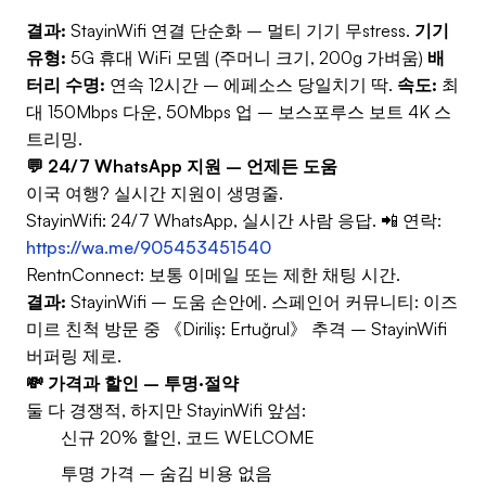
결과:
StayinWifi 연결 단순화 – 멀티 기기 무stress.
기기
유형:
5G 휴대 WiFi 모뎀 (주머니 크기, 200g 가벼움)
배
터리 수명:
연속 12시간 – 에페소스 당일치기 딱.
속도:
최
대 150Mbps 다운, 50Mbps 업 – 보스포루스 보트 4K 스
트리밍.
💬 24/7 WhatsApp 지원 – 언제든 도움
이국 여행? 실시간 지원이 생명줄.
StayinWifi: 24/7 WhatsApp, 실시간 사람 응답. 📲 연락:
https://wa.me/905453451540
RentnConnect: 보통 이메일 또는 제한 채팅 시간.
결과:
StayinWifi – 도움 손안에. 스페인어 커뮤니티: 이즈
미르 친척 방문 중 《Diriliş: Ertuğrul》 추격 – StayinWifi
버퍼링 제로.
💸 가격과 할인 – 투명·절약
둘 다 경쟁적, 하지만 StayinWifi 앞섬:
신규 20% 할인, 코드 WELCOME
투명 가격 – 숨김 비용 없음