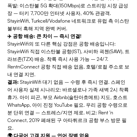
폭발: 이스탄불 5G 확대(150Mbps)로 스트리밍 시장 급성
장 – 터키 7,700만 인터넷 사용자, 40% 관광객.
StayinWifi, Turkcell/Vodafone 네트워크로 유럽 측 이스탄
불부터 흑해 지역 완벽 커버.
✈️ 공항 배송: 큰 차이 – 즉시 연결!
StayinWifi의 또 다른 핵심 강점은 공항 배송입니다:
StayinWifi 직접 이스탄불 공항(IST), 사비하 괵첸(SAW), 트
라브존(TZX) 배송. 착륙 즉시 사용 가능 – 24/7.
RentnConnect 공항 직접 배송 없음, 호텔/로컬 주소로 보
내 연결 지연.
결과:
StayinWifi 대기 없음 – 수령 후 즉시 연결. 스페인
어 사용자 실제 시나리오: 바르셀로나 가족 새벽 2시 착륙
휴가. 아이 피곤, 부모 Airbnb(술탄아흐메트) 지도, 호스트
WhatsApp, 아이 진정 YouTube 필요. 우리 공항 수령으로
분 단위 연결 – 스트레스/지연 제로. 비교: Rent 'n
Connect, 2019 폐쇄된 구 아타튀르크 공항 부스 방문 필
요.
🌍 다국어 고객 지원 – 언어 장벽 없음