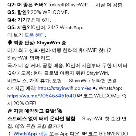
Q2: 더 좋은 커버?
Turkcell (StayinWifi) – 시골 더 강함.
Q3: 할인?
20% WELCOME.
Q4: 기기?
최대 6개.
Q5: 지원?
10언어, 24/7 WhatsApp.
더 보기
도움 센터
.
🧠 최종 판정: StayinWifi 승
터키 최고 신뢰·편리·여행 친화적 휴대WiFi 찾나?
StayinWifi 명확 리드.
국가 더 강 커버, 공항 배송, 10언어 지원부터 무한 데이터
·24/7 도움: 현대 글로벌 여행자 위한 StayinWifi.
비즈니스, 가족 휴가, 모험 – StayinWifi 무타협 연결.
👉 지금 예약:
https://stayinwifi.com/es
📲 WhatsApp:
https://wa.me/905453451540
💸 코드 WELCOME: 즉
시 20% OFF!
🎉 지금 예약하고 출발! 🚀
스트레스 없이 터키 온라인 탐험
– StayinWifi 첫 순간 연
결.
예약 무한 모험 즐기기!
📱
WhatsApp 채팅
또는 App 다운. 💸 코드
BIENVENIDO