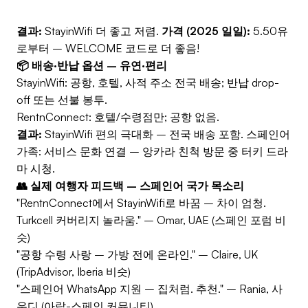
결과:
StayinWifi 더 좋고 저렴.
가격 (2025 일일):
5.50유
로부터 – WELCOME 코드로 더 좋음!
📦 배송·반납 옵션 – 유연·편리
StayinWifi: 공항, 호텔, 사적 주소 전국 배송; 반납 drop-
off 또는 선불 봉투.
RentnConnect: 호텔/수령점만; 공항 없음.
결과:
StayinWifi 편의 극대화 – 전국 배송 포함. 스페인어
가족: 서비스 문화 연결 – 앙카라 친척 방문 중 터키 드라
마 시청.
👥 실제 여행자 피드백 – 스페인어 국가 목소리
"RentnConnect에서 StayinWifi로 바꿈 – 차이 엄청.
Turkcell 커버리지 놀라움." – Omar, UAE (스페인 포럼 비
슷)
"공항 수령 사랑 – 가방 전에 온라인." – Claire, UK
(TripAdvisor, Iberia 비슷)
"스페인어 WhatsApp 지원 – 집처럼. 추천." – Rania, 사
우디 (아랍-스페인 커뮤니티)