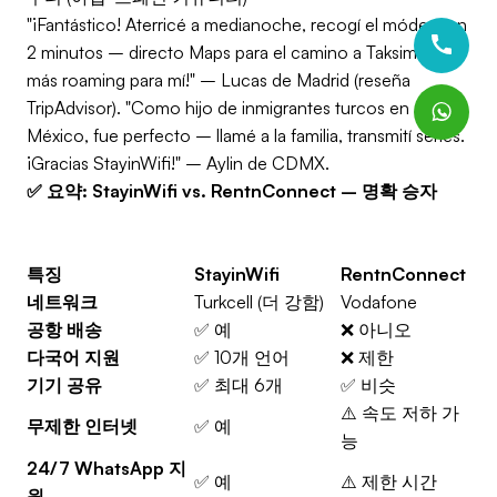
"¡Fantástico! Aterricé a medianoche, recogí el módem en
2 minutos – directo Maps para el camino a Taksim. ¡No
más roaming para mí!" – Lucas de Madrid (reseña
TripAdvisor). "Como hijo de inmigrantes turcos en
México, fue perfecto – llamé a la familia, transmití series.
¡Gracias StayinWifi!" – Aylin de CDMX.
✅ 요약: StayinWifi vs. RentnConnect – 명확 승자
특징
StayinWifi
RentnConnect
네트워크
Turkcell (더 강함)
Vodafone
공항 배송
✅ 예
❌ 아니오
다국어 지원
✅ 10개 언어
❌ 제한
기기 공유
✅ 최대 6개
✅ 비슷
⚠️ 속도 저하 가
무제한 인터넷
✅ 예
능
24/7 WhatsApp 지
✅ 예
⚠️ 제한 시간
원