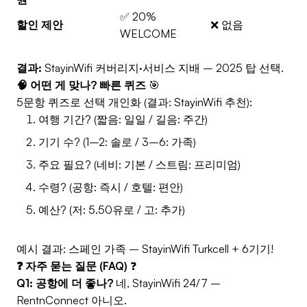
✅ 20%
할인 제안
❌ 없음
WELCOME
결과:
StayinWifi 커버리지·서비스 지배 – 2025 탑 선택.
🧠 어떤 게 맞나? 빠른 퀴즈
🎯
5문항 퀴즈로 선택 개인화 (결과: StayinWifi 추천):
여행 기간? (짧음: 일일 / 길음: 주간)
기기 수? (1–2: 솔로 / 3–6: 가족)
주요 필요? (네비: 기본 / 스트림: 프리미엄)
수령? (공항: 즉시 / 호텔: 편안)
예산? (저: 5.50유로 / 고: 추가)
예시 결과: 스페인 가족 – StayinWifi Turkcell + 6기기!
❓ 자주 묻는 질문 (FAQ)
❓
Q1: 공항에 더 좋나?
네, StayinWifi 24/7 –
RentnConnect 아니오.