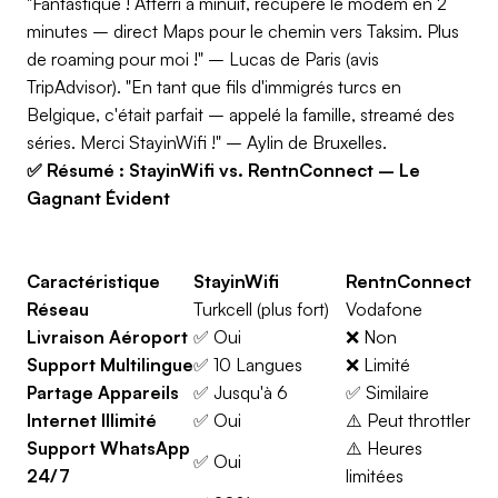
"Fantastique ! Atterri à minuit, récupéré le modem en 2
minutes – direct Maps pour le chemin vers Taksim. Plus
de roaming pour moi !" – Lucas de Paris (avis
TripAdvisor). "En tant que fils d'immigrés turcs en
Belgique, c'était parfait – appelé la famille, streamé des
séries. Merci StayinWifi !" – Aylin de Bruxelles.
✅ Résumé : StayinWifi vs. RentnConnect – Le
Gagnant Évident
Caractéristique
StayinWifi
RentnConnect
Réseau
Turkcell (plus fort)
Vodafone
Livraison Aéroport
✅ Oui
❌ Non
Support Multilingue
✅ 10 Langues
❌ Limité
Partage Appareils
✅ Jusqu'à 6
✅ Similaire
Internet Illimité
✅ Oui
⚠️ Peut throttler
Support WhatsApp
⚠️ Heures
✅ Oui
24/7
limitées