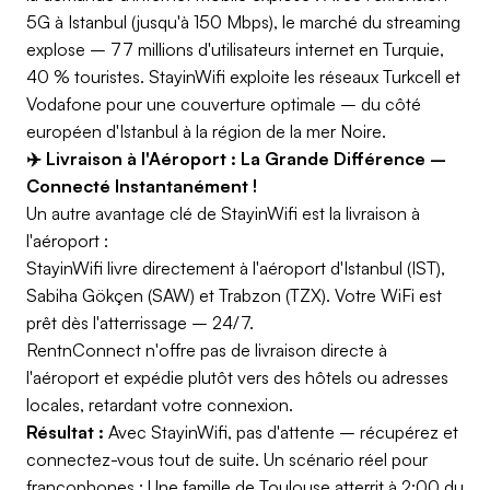
5G à Istanbul (jusqu'à 150 Mbps), le marché du streaming
explose – 77 millions d'utilisateurs internet en Turquie,
40 % touristes. StayinWifi exploite les réseaux Turkcell et
Vodafone pour une couverture optimale – du côté
européen d'Istanbul à la région de la mer Noire.
✈️ Livraison à l'Aéroport : La Grande Différence –
Connecté Instantanément !
Un autre avantage clé de StayinWifi est la livraison à
l'aéroport :
StayinWifi livre directement à l'aéroport d'Istanbul (IST),
Sabiha Gökçen (SAW) et Trabzon (TZX). Votre WiFi est
prêt dès l'atterrissage – 24/7.
RentnConnect n'offre pas de livraison directe à
l'aéroport et expédie plutôt vers des hôtels ou adresses
locales, retardant votre connexion.
Résultat :
Avec StayinWifi, pas d'attente – récupérez et
connectez-vous tout de suite. Un scénario réel pour
francophones : Une famille de Toulouse atterrit à 2:00 du