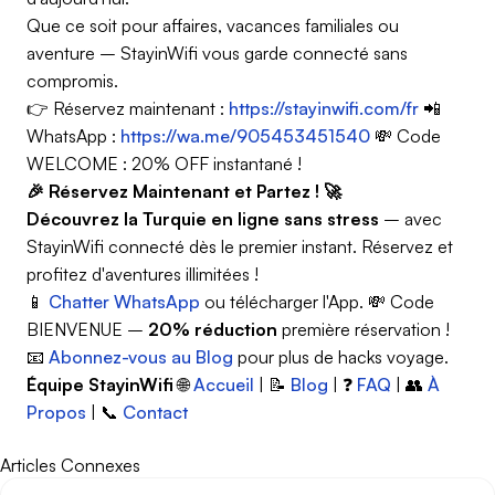
Que ce soit pour affaires, vacances familiales ou
aventure – StayinWifi vous garde connecté sans
compromis.
👉 Réservez maintenant :
https://stayinwifi.com/fr
📲
WhatsApp :
https://wa.me/905453451540
💸 Code
WELCOME : 20% OFF instantané !
🎉 Réservez Maintenant et Partez ! 🚀
Découvrez la Turquie en ligne sans stress
– avec
StayinWifi connecté dès le premier instant.
Réservez et
profitez d'aventures illimitées !
📱
Chatter WhatsApp
ou télécharger l'App. 💸 Code
BIENVENUE
–
20% réduction
première réservation !
📧
Abonnez-vous au Blog
pour plus de hacks voyage.
Équipe StayinWifi
🌐
Accueil
| 📝
Blog
| ❓
FAQ
| 👥
À
Propos
| 📞
Contact
Articles Connexes