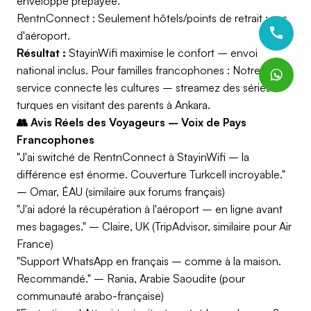
enveloppe prépayée.
RentnConnect : Seulement hôtels/points de retrait ; pas
d'aéroport.
Résultat :
StayinWifi maximise le confort – envoi
national inclus. Pour familles francophones : Notre
service connecte les cultures – streamez des séries
turques en visitant des parents à Ankara.
👥 Avis Réels des Voyageurs – Voix de Pays
Francophones
"J'ai switché de RentnConnect à StayinWifi – la
différence est énorme. Couverture Turkcell incroyable."
– Omar, ÉAU (similaire aux forums français)
"J'ai adoré la récupération à l'aéroport – en ligne avant
mes bagages." – Claire, UK (TripAdvisor, similaire pour Air
France)
"Support WhatsApp en français – comme à la maison.
Recommandé." – Rania, Arabie Saoudite (pour
communauté arabo-française)