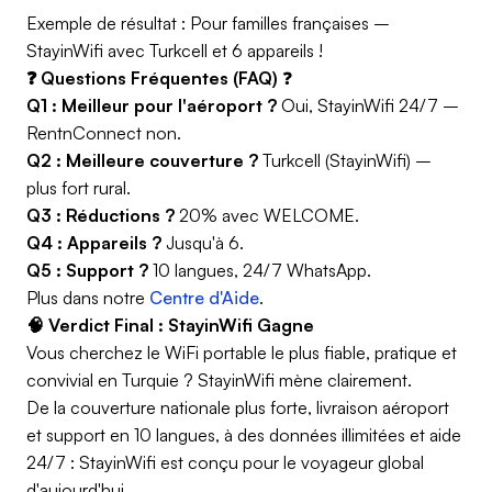
Exemple de résultat : Pour familles françaises –
StayinWifi avec Turkcell et 6 appareils !
❓ Questions Fréquentes (FAQ)
❓
Q1 : Meilleur pour l'aéroport ?
Oui, StayinWifi 24/7 –
RentnConnect non.
Q2 : Meilleure couverture ?
Turkcell (StayinWifi) –
plus fort rural.
Q3 : Réductions ?
20% avec WELCOME.
Q4 : Appareils ?
Jusqu'à 6.
Q5 : Support ?
10 langues, 24/7 WhatsApp.
Plus dans notre
Centre d'Aide
.
🧠 Verdict Final : StayinWifi Gagne
Vous cherchez le WiFi portable le plus fiable, pratique et
convivial en Turquie ? StayinWifi mène clairement.
De la couverture nationale plus forte, livraison aéroport
et support en 10 langues, à des données illimitées et aide
24/7 : StayinWifi est conçu pour le voyageur global
d'aujourd'hui.