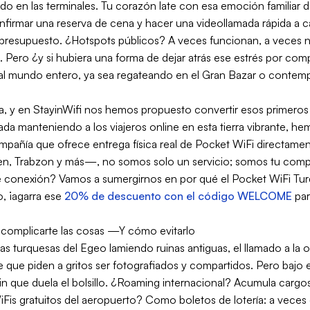
n las terminales. Tu corazón late con esa emoción familiar de 
firmar una reserva de cena y hacer una videollamada rápida a casa 
 presupuesto. ¿Hotspots públicos? A veces funcionan, a veces n
Pero ¿y si hubiera una forma de dejar atrás ese estrés por com
al mundo entero, ya sea regateando en el Gran Bazar o contem
uía, y en StayinWifi nos hemos propuesto convertir esos primer
 manteniendo a los viajeros online en esta tierra vibrante, h
añía que ofrece entrega física real de Pocket WiFi directament
, Trabzon y más—, no somos solo un servicio; somos tu compa
e conexión? Vamos a sumergirnos en por qué el Pocket WiFi Turqu
o, ¡agarra ese
20% de descuento con el código WELCOME
par
 complicarte las cosas —Y cómo evitarlo
as turquesas del Egeo lamiendo ruinas antiguas, el llamado a la or
 que piden a gritos ser fotografiados y compartidos. Pero bajo
in que duela el bolsillo. ¿Roaming internacional? Acumula carg
WiFis gratuitos del aeropuerto? Como boletos de lotería: a vece