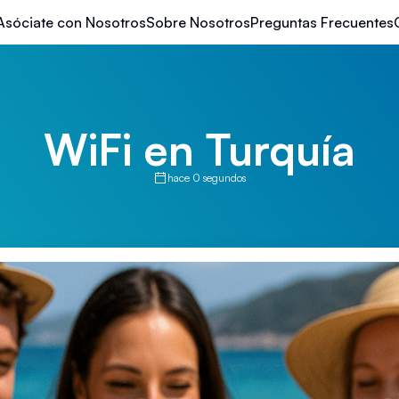
Asóciate con Nosotros
Sobre Nosotros
Preguntas Frecuentes
WiFi en Turquía
hace 0 segundos