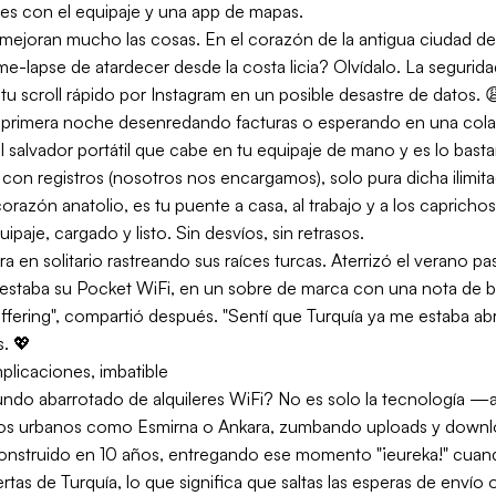
res con el equipaje y una app de mapas.
mejoran mucho las cosas. En el corazón de la antigua ciudad de 
time-lapse de atardecer desde la costa licia? Olvídalo. La segurid
do tu scroll rápido por Instagram en un posible desastre de dato
r la primera noche desenredando facturas o esperando en una cola
 salvador portátil que cabe en tu equipaje de mano y es lo bastan
a con registros (nosotros nos encargamos), solo pura dicha ilimi
orazón anatolio, es tu puente a casa, al trabajo y a los capricho
ipaje, cargado y listo. Sin desvíos, sin retrasos.
ra en solitario rastreando sus raíces turcas. Aterrizó el verano
í estaba su Pocket WiFi, en un sobre de marca con una nota de 
uffering", compartió después. "Sentí que Turquía ya me estaba a
s. 💖
mplicaciones, imbatible
undo abarrotado de alquileres WiFi? No es solo la tecnología 
os urbanos como Esmirna o Ankara, zumbando uploads y downlo
struido en 10 años, entregando ese momento "¡eureka!" cuando t
ertas de Turquía, lo que significa que saltas las esperas de envío 