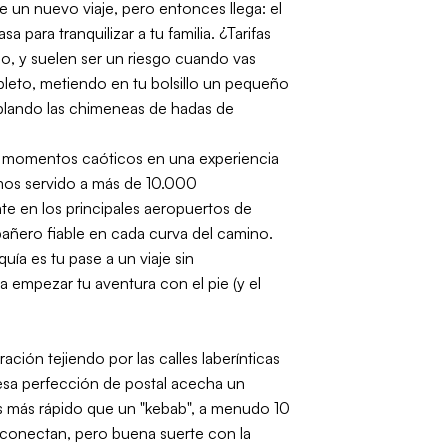
un nuevo viaje, pero entonces llega: el
para tranquilizar a tu familia. ¿Tarifas
o, y suelen ser un riesgo cuando vas
pleto, metiendo en tu bolsillo un pequeño
plando las chimeneas de hadas de
os momentos caóticos en una experiencia
emos servido a más de 10.000
e en los principales aeropuertos de
ñero fiable en cada curva del camino.
ía es tu pase a un viaje sin
a empezar tu aventura con el pie (y el
ación tejiendo por las calles laberínticas
 esa perfección de postal acecha un
os más rápido que un "kebab", a menudo 10
s conectan, pero buena suerte con la