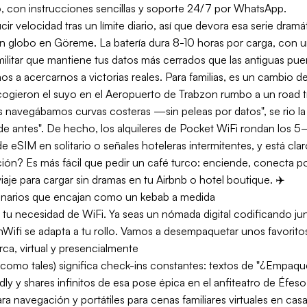
, con instrucciones sencillas y soporte 24/7 por WhatsApp.
ir velocidad tras un límite diario, así que devora esa serie dramá
 globo en Göreme. La batería dura 8-10 horas por carga, con u
militar que mantiene tus datos más cerrados que las antiguas pue
 a acercarnos a victorias reales. Para familias, es un cambio 
cogieron el suyo en el Aeropuerto de Trabzon rumbo a un road tr
s navegábamos curvas costeras —sin peleas por datos", se rio l
 antes". De hecho, los alquileres de Pocket WiFi rondan los 5–
eSIM en solitario o señales hoteleras intermitentes, y está cla
ción? Es más fácil que pedir un café turco: enciende, conecta po
viaje para cargar sin dramas en tu Airbnb o hotel boutique. ✈️
scenarios que encajan como un kebab a medida
tu necesidad de WiFi. Ya seas un nómada digital codificando jun
nWifi se adapta a tu rollo. Vamos a desempaquetar unos favorito
rca, virtual y presencialmente
como tales) significa check-ins constantes: textos de "¿Empaque
y y shares infinitos de esa pose épica en el anfiteatro de Éfeso.
ra navegación y portátiles para cenas familiares virtuales en casa.