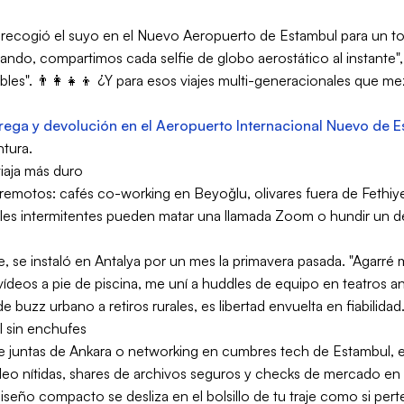
e recogió el suyo en el Nuevo Aeropuerto de Estambul para un t
do, compartimos cada selfie de globo aerostático al instante", b
bles". 👨‍👩‍👧‍👦 ¿Y para esos viajes multi-generacionales que m
rega y devolución en el Aeropuerto Internacional Nuevo de 
tura.
viaja más duro
 remotos: cafés co-working en Beyoğlu, olivares fuera de Fethi
ales intermitentes pueden matar una llamada Zoom o hundir un de
e, se instaló en Antalya por un mes la primavera pasada. "Agarré 
vídeos a pie de piscina, me uní a huddles de equipo en teatros 
 buzz urbano a retiros rurales, es libertad envuelta en fiabilidad
l sin enchufes
de juntas de Ankara o networking en cumbres tech de Estambul,
deo nítidas, shares de archivos seguros y checks de mercado en
seño compacto se desliza en el bolsillo de tu traje como si pert