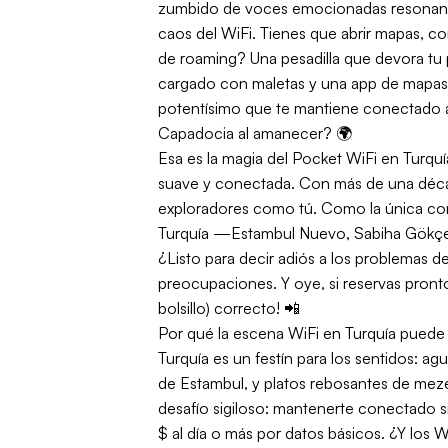
zumbido de voces emocionadas resonando e
caos del WiFi. Tienes que abrir mapas, con
de roaming? Una pesadilla que devora tu
cargado con maletas y una app de mapas. 
potentísimo que te mantiene conectado 
Capadocia al amanecer? 🌍
Esa es la magia del Pocket WiFi en Turq
suave y conectada. Con más de una década
exploradores como tú. Como la única comp
Turquía —Estambul Nuevo, Sabiha Gökçen
¿Listo para decir adiós a los problemas d
preocupaciones. Y oye, si reservas pront
bolsillo) correcto! 📲
Por qué la escena WiFi en Turquía puede
Turquía es un festín para los sentidos: agu
de Estambul, y platos rebosantes de meze
desafío sigiloso: mantenerte conectado s
$ al día o más por datos básicos. ¿Y los 