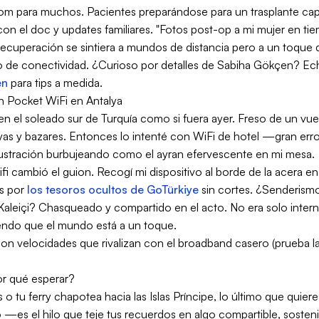
m para muchos. Pacientes preparándose para un trasplante capil
n el doc y updates familiares. "Fotos post-op a mi mujer en tie
a recuperación se sintiera a mundos de distancia pero a un toque 
o de conectividad. ¿Curioso por detalles de Sabiha Gökçen? Ech
en
para tips a medida.
n Pocket WiFi en Antalya
 el soleado sur de Turquía como si fuera ayer. Freso de un vue
ayas y bazares. Entonces lo intenté con WiFi de hotel —gran erro
 frustración burbujeando como el ayran efervescente en mi mesa.
ifi cambió el guion. Recogí mi dispositivo al borde de la acera e
es por
los tesoros ocultos de GoTürkiye
sin cortes. ¿Senderismo
Kaleiçi? Chasqueado y compartido en el acto. No era solo intern
endo que el mundo está a un toque.
on velocidades que rivalizan con el broadband casero (prueba l
Por qué esperar?
s o tu ferry chapotea hacia las Islas Príncipe, lo último que qui
jo —es el hilo que teje tus recuerdos en algo compartible, sosten