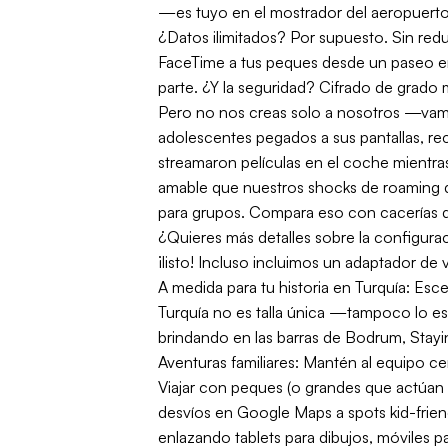
—es tuyo en el mostrador del aeropuerto
¿Datos ilimitados? Por supuesto. Sin reduc
FaceTime a tus peques desde un paseo en
parte. ¿Y la seguridad? Cifrado de grado 
Pero no nos creas solo a nosotros —vamos
adolescentes pegados a sus pantallas, re
streamaron películas en el coche mientra
amable que nuestros shocks de roaming de
para grupos. Compara eso con cacerías de 
¿Quieres más detalles sobre la configura
¡listo! Incluso incluimos un adaptador de 
A medida para tu historia en Turquía: E
Turquía no es talla única —tampoco lo es 
brindando en las barras de Bodrum, Stayi
Aventuras familiares: Mantén al equipo ce
Viajar con peques (o grandes que actúan 
desvíos en Google Maps a spots kid-friendl
enlazando tablets para dibujos, móviles pa