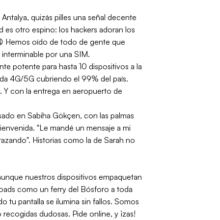
Antalya, quizás pilles una señal decente
ad es otro espino: los hackers adoran los
s. 😩 Hemos oído de todo de gente que
 interminable por una SIM.
te potente para hasta 10 dispositivos a la
tada 4G/5G cubriendo el 99% del país.
s. Y con la entrega en aeropuerto de
 pasado en Sabiha Gökçen, con las palmas
bienvenida. "Le mandé un mensaje a mi
brazando". Historias como la de Sarah no
—aunque nuestros dispositivos empaquetan
ads como un ferry del Bósforo a toda
u pantalla se ilumina sin fallos. Somos
o recogidas dudosas. Pide online, y ¡zas!