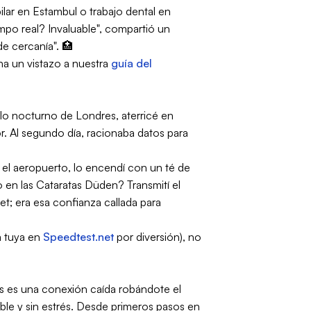
ar en Estambul o trabajo dental en
mpo real? Invaluable", compartió un
de cercanía". 🏥
a un vistazo a nuestra
guía del
lo nocturno de Londres, aterricé en
r. Al segundo día, racionaba datos para
n el aeropuerto, lo encendí con un té de
 en las Cataratas Düden? Transmití el
et; era esa confianza callada para
a tuya en
Speedtest.net
por diversión), no
eres es una conexión caída robándote el
ible y sin estrés. Desde primeros pasos en