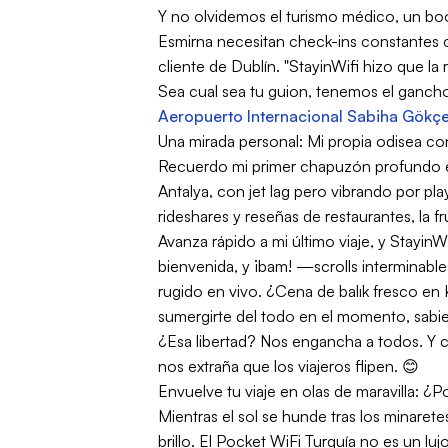
Y no olvidemos el turismo médico, un boo
Esmirna necesitan check-ins constantes co
cliente de Dublín. "StayinWifi hizo que l
Sea cual sea tu guion, tenemos el ganch
Aeropuerto Internacional Sabiha Gökç
Una mirada personal: Mi propia odisea co
Recuerdo mi primer chapuzón profundo en
Antalya, con jet lag pero vibrando por pl
rideshares y reseñas de restaurantes, la
Avanza rápido a mi último viaje, y StayinW
bienvenida, y ¡bam! —scrolls interminabl
rugido en vivo. ¿Cena de balık fresco en 
sumergirte del todo en el momento, sabi
¿Esa libertad? Nos engancha a todos. Y c
nos extraña que los viajeros flipen. 😊
Envuelve tu viaje en olas de maravilla: ¿
Mientras el sol se hunde tras los minarete
brillo. El Pocket WiFi Turquía no es un lu