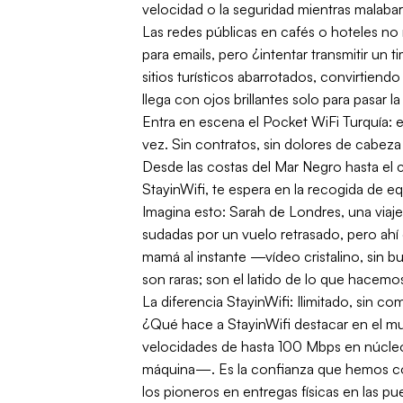
velocidad o la seguridad mientras malaba
Las redes públicas en cafés o hoteles no 
para emails, pero ¿intentar transmitir un 
sitios turísticos abarrotados, convirtien
llega con ojos brillantes solo para pasa
Entra en escena el Pocket WiFi Turquía: el
vez. Sin contratos, sin dolores de cabez
Desde las costas del Mar Negro hasta el c
StayinWifi, te espera en la recogida de equ
Imagina esto: Sarah de Londres, una viaje
sudadas por un vuelo retrasado, pero ah
mamá al instante —vídeo cristalino, sin b
son raras; son el latido de lo que hacemo
La diferencia StayinWifi: Ilimitado, sin co
¿Qué hace a StayinWifi destacar en el m
velocidades de hasta 100 Mbps en núcle
máquina—. Es la confianza que hemos con
los pioneros en entregas físicas en las pu