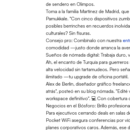
de sendero en Olimpos.
Toma a la familia Martínez de Madrid, qu
Pamukkale. "Con cinco dispositivos zumban
posibles berrinches en recuerdos inolvida
culturales? Sin fisuras.
Consejo pro: Combínalo con nuestra
ent
comodidad —justo donde arranca la aven
Sueños de nómada digital: Trabaja duro, 
Ah, el encanto de Turquía para guerreros
alta velocidad sin tartamudeos. Pero señ
ilimitado —tu upgrade de oficina portátil.
Alex de Berlín, diseñador gráfico freelanc
atrás", posteó en su blog nómada. "Edité 
workspace definitivo". 💻 Con cobertura de
Negocios en el Bósforo: Brillo profesiona
Para ejecutivos cerrando deals en salas 
Pocket WiFi asegura conferencias por ví
planes corporativos caros. Además, ese di