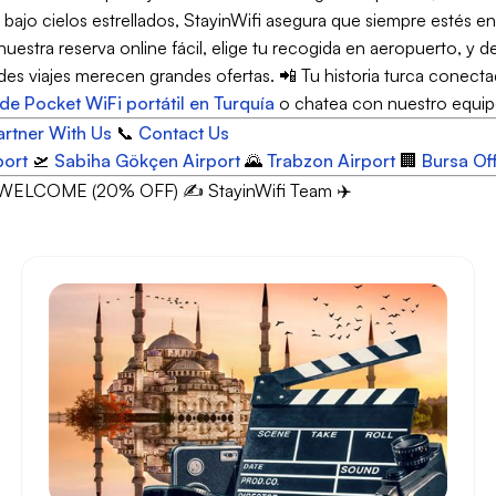
bajo cielos estrellados, StayinWifi asegura que siempre estés en
stra reserva online fácil, elige tu recogida en aeropuerto, y de
 viajes merecen grandes ofertas. 📲 Tu historia turca conecta
de Pocket WiFi portátil en Turquía
o chatea con nuestro equip
artner With Us
📞
Contact Us
port
🛫
Sabiha Gökçen Airport
🌄
Trabzon Airport
🏢
Bursa Of
WELCOME (20% OFF) ✍️ StayinWifi Team ✈️