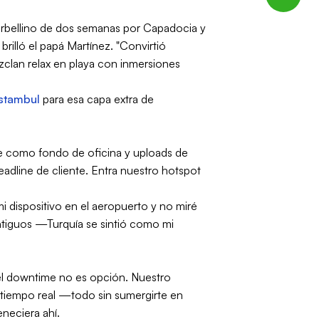
orbellino de dos semanas por Capadocia y
rilló el papá Martínez. "Convirtió
ezclan relax en playa con inmersiones
Estambul
para esa capa extra de
ye como fondo de oficina y uploads de
adline de cliente. Entra nuestro hotspot
mi dispositivo en el aeropuerto y no miré
antiguos —Turquía se sintió como mi
.
 el downtime no es opción. Nuestro
 tiempo real —todo sin sumergirte en
eneciera ahí.