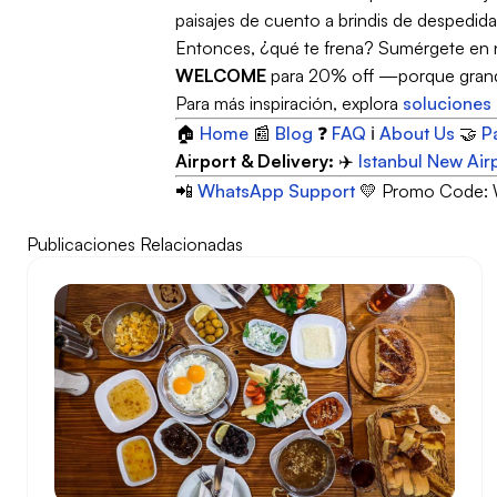
paisajes de cuento a brindis de despedida 
Entonces, ¿qué te frena? Sumérgete en nue
WELCOME
para 20% off —porque grandes
Para más inspiración, explora
soluciones 
🏠
Home
📰
Blog
❓
FAQ
ℹ️
About Us
🤝
P
Airport & Delivery:
✈️
Istanbul New Air
📲
WhatsApp Support
💛 Promo Code: 
Publicaciones Relacionadas