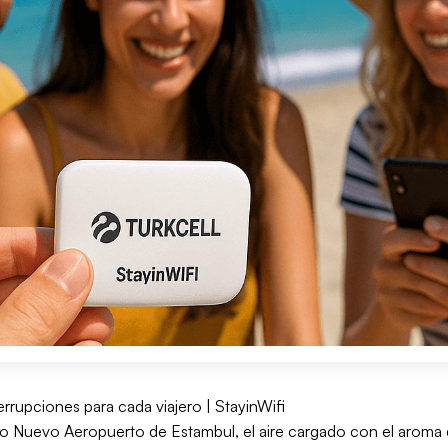
errupciones para cada viajero | StayinWifi
ado Nuevo Aeropuerto de Estambul, el aire cargado con el aroma d