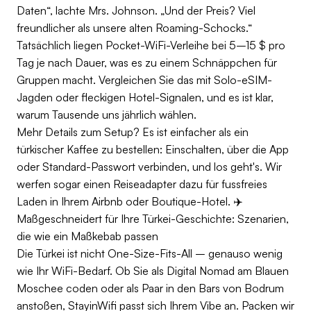
Daten“, lachte Mrs. Johnson. „Und der Preis? Viel
freundlicher als unsere alten Roaming-Schocks.“
Tatsächlich liegen Pocket-WiFi-Verleihe bei 5–15 $ pro
Tag je nach Dauer, was es zu einem Schnäppchen für
Gruppen macht. Vergleichen Sie das mit Solo-eSIM-
Jagden oder fleckigen Hotel-Signalen, und es ist klar,
warum Tausende uns jährlich wählen.
Mehr Details zum Setup? Es ist einfacher als ein
türkischer Kaffee zu bestellen: Einschalten, über die App
oder Standard-Passwort verbinden, und los geht's. Wir
werfen sogar einen Reiseadapter dazu für fussfreies
Laden in Ihrem Airbnb oder Boutique-Hotel. ✈️
Maßgeschneidert für Ihre Türkei-Geschichte: Szenarien,
die wie ein Maßkebab passen
Die Türkei ist nicht One-Size-Fits-All – genauso wenig
wie Ihr WiFi-Bedarf. Ob Sie als Digital Nomad am Blauen
Moschee coden oder als Paar in den Bars von Bodrum
anstoßen, StayinWifi passt sich Ihrem Vibe an. Packen wir