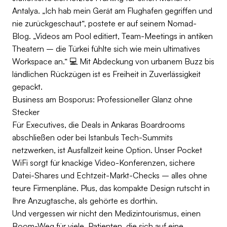
Antalya. „Ich hab mein Gerät am Flughafen gegriffen und
nie zurückgeschaut“, postete er auf seinem Nomad-
Blog. „Videos am Pool editiert, Team-Meetings in antiken
Theatern – die Türkei fühlte sich wie mein ultimatives
Workspace an.“ 💻 Mit Abdeckung von urbanem Buzz bis
ländlichen Rückzügen ist es Freiheit in Zuverlässigkeit
gepackt.
Business am Bosporus: Professioneller Glanz ohne
Stecker
Für Executives, die Deals in Ankaras Boardrooms
abschließen oder bei Istanbuls Tech-Summits
netzwerken, ist Ausfallzeit keine Option. Unser Pocket
WiFi sorgt für knackige Video-Konferenzen, sichere
Datei-Shares und Echtzeit-Markt-Checks – alles ohne
teure Firmenpläne. Plus, das kompakte Design rutscht in
Ihre Anzugtasche, als gehörte es dorthin.
Und vergessen wir nicht den Medizintourismus, einen
Boom-Weg für viele. Patienten, die sich auf eine