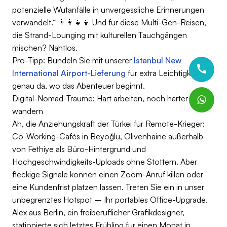
potenzielle Wutanfälle in unvergessliche Erinnerungen
verwandelt.“ 👨‍👩‍👧‍👦 Und für diese Multi-Gen-Reisen,
die Strand-Lounging mit kulturellen Tauchgängen
mischen? Nahtlos.
Pro-Tipp: Bündeln Sie mit unserer
Istanbul New
International Airport-Lieferung
für extra Leichtigkeit –
genau da, wo das Abenteuer beginnt.
Digital-Nomad-Träume: Hart arbeiten, noch härter
wandern
Ah, die Anziehungskraft der Türkei für Remote-Krieger:
Co-Working-Cafés in Beyoğlu, Olivenhaine außerhalb
von Fethiye als Büro-Hintergrund und
Hochgeschwindigkeits-Uploads ohne Stottern. Aber
fleckige Signale können einen Zoom-Anruf killen oder
eine Kundenfrist platzen lassen. Treten Sie ein in unser
unbegrenztes Hotspot – Ihr portables Office-Upgrade.
Alex aus Berlin, ein freiberuflicher Grafikdesigner,
stationierte sich letztes Frühling für einen Monat in