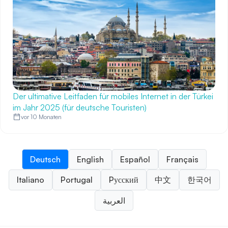
Der ultimative Leitfaden für mobiles Internet in der Türkei
im Jahr 2025 (für deutsche Touristen)
vor 10 Monaten
Deutsch
English
Español
Français
Italiano
Portugal
Pусский
中文
한국어
العربية