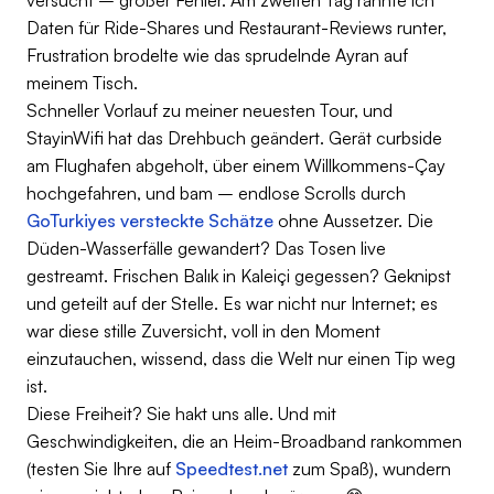
versucht – großer Fehler. Am zweiten Tag rannte ich
Daten für Ride-Shares und Restaurant-Reviews runter,
Frustration brodelte wie das sprudelnde Ayran auf
meinem Tisch.
Schneller Vorlauf zu meiner neuesten Tour, und
StayinWifi hat das Drehbuch geändert. Gerät curbside
am Flughafen abgeholt, über einem Willkommens-Çay
hochgefahren, und bam – endlose Scrolls durch
GoTurkiyes versteckte Schätze
ohne Aussetzer. Die
Düden-Wasserfälle gewandert? Das Tosen live
gestreamt. Frischen Balık in Kaleiçi gegessen? Geknipst
und geteilt auf der Stelle. Es war nicht nur Internet; es
war diese stille Zuversicht, voll in den Moment
einzutauchen, wissend, dass die Welt nur einen Tip weg
ist.
Diese Freiheit? Sie hakt uns alle. Und mit
Geschwindigkeiten, die an Heim-Broadband rankommen
(testen Sie Ihre auf
Speedtest.net
zum Spaß), wundern