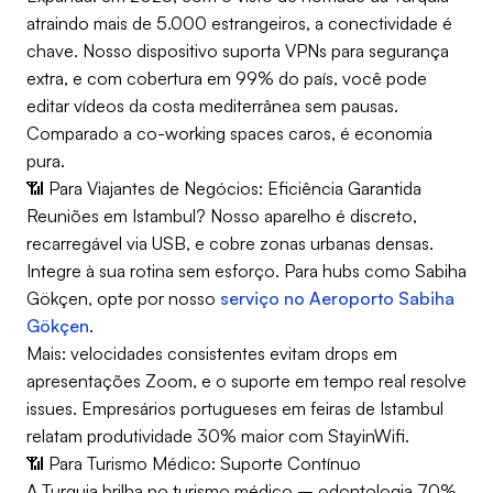
atraindo mais de 5.000 estrangeiros, a conectividade é
chave. Nosso dispositivo suporta VPNs para segurança
extra, e com cobertura em 99% do país, você pode
editar vídeos da costa mediterrânea sem pausas.
Comparado a co-working spaces caros, é economia
pura.
📶 Para Viajantes de Negócios: Eficiência Garantida
Reuniões em Istambul? Nosso aparelho é discreto,
recarregável via USB, e cobre zonas urbanas densas.
Integre à sua rotina sem esforço. Para hubs como Sabiha
Gökçen, opte por nosso
serviço no Aeroporto Sabiha
Gökçen
.
Mais: velocidades consistentes evitam drops em
apresentações Zoom, e o suporte em tempo real resolve
issues. Empresários portugueses em feiras de Istambul
relatam produtividade 30% maior com StayinWifi.
📶 Para Turismo Médico: Suporte Contínuo
A Turquia brilha no turismo médico – odontologia 70%