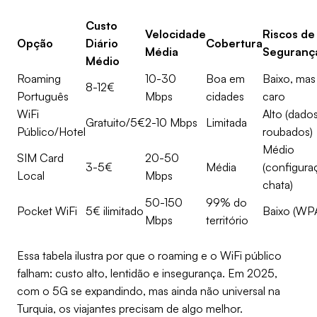
Custo
Velocidade
Riscos de
Opção
Diário
Cobertura
Média
Seguranç
Médio
Roaming
10-30
Boa em
Baixo, mas
8-12€
Português
Mbps
cidades
caro
WiFi
Alto (dado
Gratuito/5€
2-10 Mbps
Limitada
Público/Hotel
roubados)
Médio
SIM Card
20-50
3-5€
Média
(configura
Local
Mbps
chata)
50-150
99% do
Pocket WiFi
5€ ilimitado
Baixo (WP
Mbps
território
Essa tabela ilustra por que o roaming e o WiFi público
falham: custo alto, lentidão e insegurança. Em 2025,
com o 5G se expandindo, mas ainda não universal na
Turquia, os viajantes precisam de algo melhor.