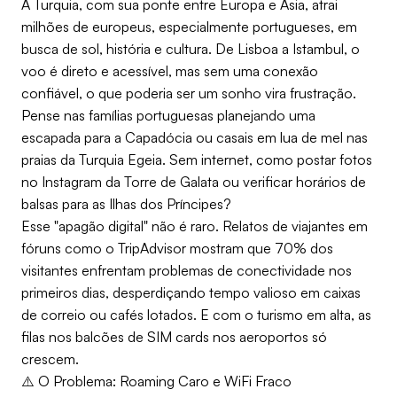
A Turquia, com sua ponte entre Europa e Ásia, atrai
milhões de europeus, especialmente portugueses, em
busca de sol, história e cultura. De Lisboa a Istambul, o
voo é direto e acessível, mas sem uma conexão
confiável, o que poderia ser um sonho vira frustração.
Pense nas famílias portuguesas planejando uma
escapada para a Capadócia ou casais em lua de mel nas
praias da Turquia Egeia. Sem internet, como postar fotos
no Instagram da Torre de Galata ou verificar horários de
balsas para as Ilhas dos Príncipes?
Esse "apagão digital" não é raro. Relatos de viajantes em
fóruns como o TripAdvisor mostram que 70% dos
visitantes enfrentam problemas de conectividade nos
primeiros dias, desperdiçando tempo valioso em caixas
de correio ou cafés lotados. E com o turismo em alta, as
filas nos balcões de SIM cards nos aeroportos só
crescem.
⚠️ O Problema: Roaming Caro e WiFi Fraco