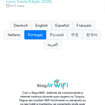
como Turista (Edição 2025)
há 10 meses
Deutsch
English
Español
Français
Italiano
Portugal
Pусский
中文
한국어
العربية
Com o StayinWiFi, desfrute de conectividade à
internet contínua durante suas viagens na Turquia.
Pegue seu modem WiFi facilmente no aeroporto ou
no seu hotel e mantenha-se conectado onde quer