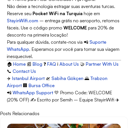
Não deixe a tecnologia estragar suas aventuras turcas.
Reserve seu
Pocket WiFi na Turquia
hoje em
StayinWifi.com
– entrega grátis no aeroporto, retornos
fáceis. Use o código promo
WELCOME
para 20% de
desconto na primeira locação!
Para qualquer dúvida, contate-nos via 📲
Suporte
WhatsApp
. Esperamos por você para tornar sua viagem
inesquecível.
🏠
Home
📰
Blog
❓
FAQ
ℹ️
About Us
🤝
Partner With Us
📞
Contact Us
✈️
Istanbul Airport
🛫
Sabiha Gökçen
🌄
Trabzon
Airport
🏢
Bursa Office
📲
WhatsApp Support
💛 Promo Code: WELCOME
(20% OFF) ✍️ Escrito por Semih – Equipe StayinWifi ✈️
Posts Relacionados