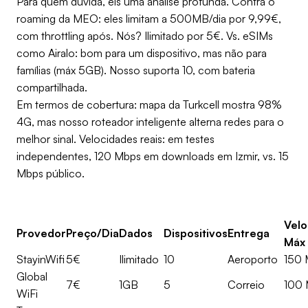
Para quem duvida, eis uma análise profunda. Contra o
roaming da MEO: eles limitam a 500MB/dia por 9,99€,
com throttling após. Nós? Ilimitado por 5€. Vs. eSIMs
como Airalo: bom para um dispositivo, mas não para
famílias (máx 5GB). Nosso suporta 10, com bateria
compartilhada.
Em termos de cobertura: mapa da Turkcell mostra 98%
4G, mas nosso roteador inteligente alterna redes para o
melhor sinal. Velocidades reais: em testes
independentes, 120 Mbps em downloads em Izmir, vs. 15
Mbps público.
Velo
Provedor
Preço/Dia
Dados
Dispositivos
Entrega
Máx
StayinWifi
5€
Ilimitado
10
Aeroporto
150 
Global
7€
1GB
5
Correio
100 
WiFi