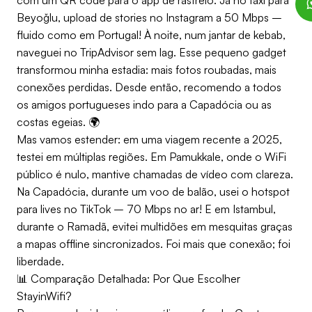
com um QR code para o app de rastreio. Já no táxi para
Beyoğlu, upload de stories no Instagram a 50 Mbps –
fluido como em Portugal! À noite, num jantar de kebab,
naveguei no TripAdvisor sem lag. Esse pequeno gadget
transformou minha estadia: mais fotos roubadas, mais
conexões perdidas. Desde então, recomendo a todos
os amigos portugueses indo para a Capadócia ou as
costas egeias. 🌍
Mas vamos estender: em uma viagem recente a 2025,
testei em múltiplas regiões. Em Pamukkale, onde o WiFi
público é nulo, mantive chamadas de vídeo com clareza.
Na Capadócia, durante um voo de balão, usei o hotspot
para lives no TikTok – 70 Mbps no ar! E em Istambul,
durante o Ramadã, evitei multidões em mesquitas graças
a mapas offline sincronizados. Foi mais que conexão; foi
liberdade.
📊 Comparação Detalhada: Por Que Escolher
StayinWifi?