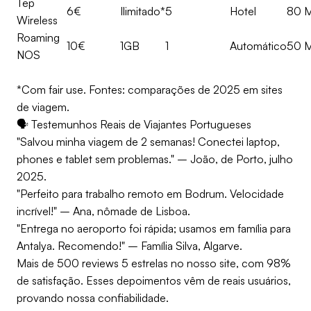
Tep
6€
Ilimitado*
5
Hotel
80 
Wireless
Roaming
10€
1GB
1
Automático
50 
NOS
*Com fair use. Fontes: comparações de 2025 em sites
de viagem.
🗣️ Testemunhos Reais de Viajantes Portugueses
"Salvou minha viagem de 2 semanas! Conectei laptop,
phones e tablet sem problemas." – João, de Porto, julho
2025.
"Perfeito para trabalho remoto em Bodrum. Velocidade
incrível!" – Ana, nômade de Lisboa.
"Entrega no aeroporto foi rápida; usamos em família para
Antalya. Recomendo!" – Família Silva, Algarve.
Mais de 500 reviews 5 estrelas no nosso site, com 98%
de satisfação. Esses depoimentos vêm de reais usuários,
provando nossa confiabilidade.