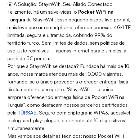
💡 A Solução: StayinWifi, Seu Aliado Conectado
Felizmente, há um salva-vidas: o
Pocket WiFi na
Turquia
da StayinWifi. Esse pequeno dispositivo portátil,
mais leve que um smartphone, oferece conexão 4G/LTE
ilimitada, segura e ultrarrápida, cobrindo 99% do
território turco. Sem limites de dados, sem políticas de
uso justo restritivas – apenas internet pura e simples, a
partir de 5€ por dia.
Por que a StayinWifi se destaca? Fundada há mais de 10
anos, nossa marca atendeu mais de 10.000 viajantes,
tornando-se o único provedor a oferecer entrega física
diretamente no aeroporto. "StayinWifi — a única
empresa oferecendo entrega física de Pocket WiFi na
Turquia", como destacam nossos parceiros certificados
pela
TÜRSAB
. Seguro com criptografia WPA3, acessível
e plug-and-play: plugue, e conecte até 10 dispositivos
simultaneamente.
Mas vamos aos detalhes técnicos: nosso Pocket WiFi