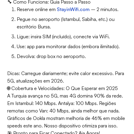
🔧 Como Funciona: Guia Passo a Passo
Reserve online em
StayinWifi.com
– 2 minutos.
Pegue no aeroporto (Istambul, Sabiha, etc.) ou
escritório Bursa.
Ligue: insira SIM (incluído), conecte via WiFi.
Use: app para monitorar dados (embora ilimitado).
Devolva: drop box no aeroporto.
Dicas: Carregue diariamente; evite calor excessivo. Para
5G, atualizações em 2026.
🌐 Cobertura e Velocidades: O Que Esperar em 2025
A Turquia avança no 5G, mas 4G domina 90% da rede.
Em Istambul: 140 Mbps. Antalya: 100 Mbps. Regiões
remotas como Van: 40 Mbps, ainda melhor que nada.
Gráficos de Ookla mostram melhoria de 46% em mobile
speeds este ano. Nosso dispositivo otimiza para isso.
🎯 Pronto para Ficar Conectado? Aja Agora!