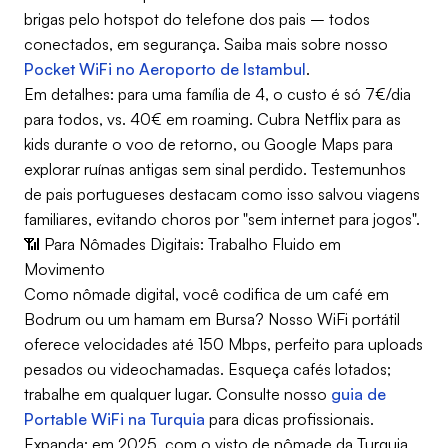
brigas pelo hotspot do telefone dos pais – todos
conectados, em segurança. Saiba mais sobre nosso
Pocket WiFi no Aeroporto de Istambul
.
Em detalhes: para uma família de 4, o custo é só 7€/dia
para todos, vs. 40€ em roaming. Cubra Netflix para as
kids durante o voo de retorno, ou Google Maps para
explorar ruínas antigas sem sinal perdido. Testemunhos
de pais portugueses destacam como isso salvou viagens
familiares, evitando choros por "sem internet para jogos".
📶 Para Nômades Digitais: Trabalho Fluido em
Movimento
Como nômade digital, você codifica de um café em
Bodrum ou um hamam em Bursa? Nosso WiFi portátil
oferece velocidades até 150 Mbps, perfeito para uploads
pesados ou videochamadas. Esqueça cafés lotados;
trabalhe em qualquer lugar. Consulte nosso
guia de
Portable WiFi na Turquia
para dicas profissionais.
Expanda: em 2025, com o visto de nômade da Turquia