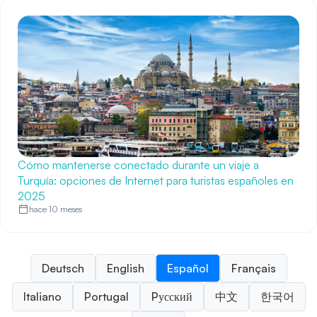
Cómo mantenerse conectado durante un viaje a
Turquía: opciones de Internet para turistas españoles en
2025
hace 10 meses
Deutsch
English
Español
Français
Italiano
Portugal
Pусский
中文
한국어