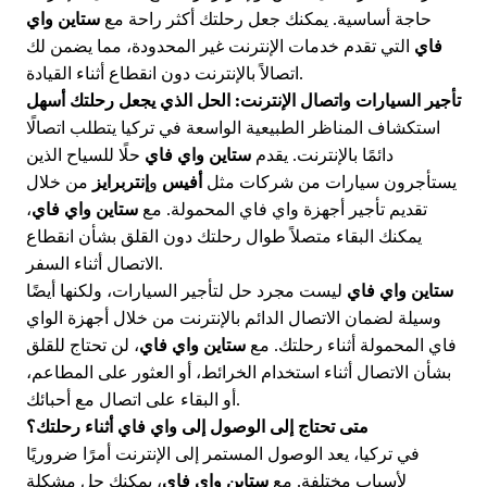
حاجة أساسية. يمكنك جعل رحلتك أكثر راحة مع
ستاين واي
فاي
التي تقدم خدمات الإنترنت غير المحدودة، مما يضمن لك
اتصالاً بالإنترنت دون انقطاع أثناء القيادة.
تأجير السيارات واتصال الإنترنت: الحل الذي يجعل رحلتك أسهل
استكشاف المناظر الطبيعية الواسعة في تركيا يتطلب اتصالًا
دائمًا بالإنترنت. يقدم
ستاين واي فاي
حلًا للسياح الذين
يستأجرون سيارات من شركات مثل
أفيس
و
إنتربرايز
من خلال
تقديم تأجير أجهزة واي فاي المحمولة. مع
ستاين واي فاي
،
يمكنك البقاء متصلاً طوال رحلتك دون القلق بشأن انقطاع
الاتصال أثناء السفر.
ستاين واي فاي
ليست مجرد حل لتأجير السيارات، ولكنها أيضًا
وسيلة لضمان الاتصال الدائم بالإنترنت من خلال أجهزة الواي
فاي المحمولة أثناء رحلتك. مع
ستاين واي فاي
، لن تحتاج للقلق
بشأن الاتصال أثناء استخدام الخرائط، أو العثور على المطاعم،
أو البقاء على اتصال مع أحبائك.
متى تحتاج إلى الوصول إلى واي فاي أثناء رحلتك؟
في تركيا، يعد الوصول المستمر إلى الإنترنت أمرًا ضروريًا
لأسباب مختلفة. مع
ستاين واي فاي
، يمكنك حل مشكلة