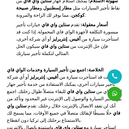
سهولة الاستلام:
يمكنك استلام جهاز
ستاين واي فاي
من
نقاط تأجير السيارات مثل
مطار إسطنبول
و
مطار صبيحة
، مما يوفر لك الراحة والمرونة.
كوكجن
أسعار معقولة:
تقدم
ستاين واي فاي
خيارات تأجير
ميسورة التكلفة لأجهزة الواي فاي المحمولة. إذا كنت قد
استأجرت سيارة من
أفيس
،
إنتربرايز
أو أي شركة أخرى،
فإن حل الإنترنت من
ستاين واي فاي
سيكون الحل
المثالي لتكملة تأجير سيارتك.
الخلاصة: اجمع بين تأجير السيارة وخدمات الواي فاي
إذا كنت قد استأجرت سيارة من
أفيس
،
إنتربرايز
أو أي شركة
تأجير سيارات أخرى، يمكنك الاستفادة من خدمة تأجير جهاز
الواي فاي من
ستاين واي فاي
للبقاء متصلاً طوال رحلتك. اجمع
بين تأجير السيارة والوصول إلى الإنترنت غير المحدود وتأكد من
أنك لن تفقد الاتصال بالإنترنت خلال رحلتك. تقدم
ستاين واي
فاي
حلًا بسيطًا لإبقائك متصلاً في جميع الأوقات، مما يسمح لك
بالاستمتاع برحلتك إلى تركيا دون انقطاع.
استأجر سيارة مع
ستاين واي فاي
واستمتع باتصال بالإنترنت