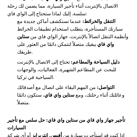
الاتصال بالإنترنت أثناء تأجير السيارة، مما يضمن لك رحلة
سلسة. إليك لماذا ستحتاج إلى الواي فاي:
التنقل والخرائط:
عندما تستكشف أماكن جديدة مع
سيارتك المستأجرة، يتطلب استخدام تطبيقات الخرائط
وأنظمة التنقل اتصالاً بالإنترنت. جهاز الواي فاي من
ستاين
واي فاي
يبقيك متصلاً لتتمكن دائمًا من العثور على
طريقك.
دليل السياحة والمطاعم:
تحتاج إلى الاتصال بالإنترنت
للبحث عن المطاعم الشهيرة، الفعاليات، والوجهات
السياحية في تركيا.
التواصل:
من المهم البقاء على اتصال مع أصدقائك
وعائلتك أثناء رحلتك، ومع
ستاين واي فاي
، ستكون دائمًا
متصلاً.
تأجير جهاز واي فاي من ستاين واي فاي: حل سلس مع تأجير
السيارات
إذا كنت قد استأجرت سيارة من
أفيس
،
إنتربرايز
أو أي شركة