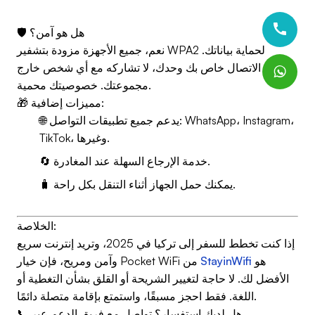
🛡️ هل هو آمن؟
نعم، جميع الأجهزة مزودة بتشفير WPA2 لحماية بياناتك.
الاتصال خاص بك وحدك، لا تشاركه مع أي شخص خارج
مجموعتك. خصوصيتك محمية.
🎁 مميزات إضافية:
🌐 يدعم جميع تطبيقات التواصل: WhatsApp، Instagram،
TikTok، وغيرها.
🔄 خدمة الإرجاع السهلة عند المغادرة.
🧳 يمكنك حمل الجهاز أثناء التنقل بكل راحة.
الخلاصة:
إذا كنت تخطط للسفر إلى تركيا في 2025، وتريد إنترنت سريع
هو
StayinWifi
وآمن ومريح، فإن خيار Pocket WiFi من
الأفضل لك. لا حاجة لتغيير الشريحة أو القلق بشأن التغطية أو
اللغة. فقط احجز مسبقًا، واستمتع بإقامة متصلة دائمًا.
📞 هل لديك استفسار؟ تواصل مع فريق الدعم عبر