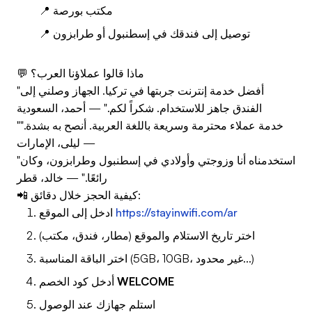
📍 مكتب بورصة
📍 توصيل إلى فندقك في إسطنبول أو طرابزون
💬 ماذا قالوا عملاؤنا العرب؟
"أفضل خدمة إنترنت جربتها في تركيا. الجهاز وصلني إلى
الفندق جاهز للاستخدام. شكراً لكم." — أحمد، السعودية
"خدمة عملاء محترمة وسريعة باللغة العربية. أنصح به بشدة."
— ليلى، الإمارات
"استخدمناه أنا وزوجتي وأولادي في إسطنبول وطرابزون، وكان
رائعًا." — خالد، قطر
📲 كيفية الحجز خلال دقائق:
https://stayinwifi.com/ar
ادخل إلى الموقع
اختر تاريخ الاستلام والموقع (مطار، فندق، مكتب)
اختر الباقة المناسبة (5GB، 10GB، غير محدود...)
WELCOME
أدخل كود الخصم
استلم جهازك عند الوصول