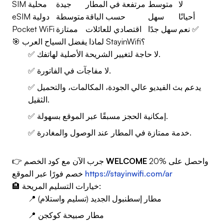
لا
متوسط
مرتفعة في المطار
جيدة
SIM محلية
أحيانًا
سهل
حسب الباقة
متوسطة
eSIM دولية
نعم ✅
سهل جدًا
اقتصادي للعائلات
ممتازة
Pocket WiFi
🎯 لماذا يفضل السياح العرب StayinWifi؟
✅ لا حاجة لتغيير الشريحة الأصلية لهاتفك.
✅ لا مفاجآت في الفاتورة.
✅ يدعم بث الفيديو عالي الجودة، المكالمات، والتحميل
الثقيل.
✅ إمكانية الحجز مسبقًا عبر الموقع بسهولة.
✅ خدمة ممتازة في المطار عند الوصول والمغادرة.
واحصل على %20
WELCOME
👉 جرب الآن مع كود الخصم
https://stayinwifi.com/ar
خصم فورًا عبر الموقع
🏨 خيارات التسليم المريحة:
📍 مطار إسطنبول الجديد (تسليم واستلام)
📍 مطار صبيحة كوكجن