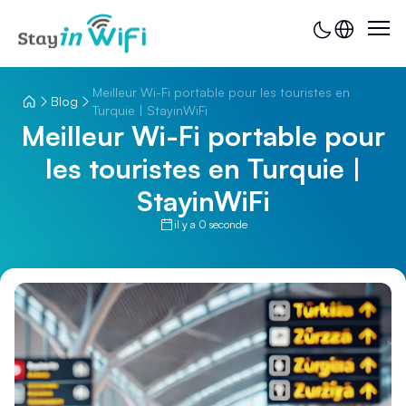
Meilleur Wi-Fi portable pour les touristes en
Blog
Turquie | StayinWiFi
Meilleur Wi-Fi portable pour
les touristes en Turquie |
StayinWiFi
il y a 0 seconde