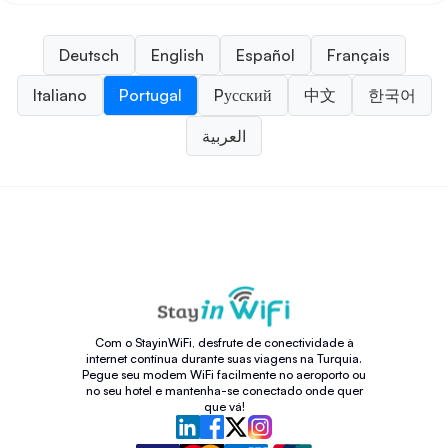
Deutsch
English
Español
Français
Italiano
Portugal
Pусский
中文
한국어
العربية
Com o StayinWiFi, desfrute de conectividade à
internet contínua durante suas viagens na Turquia.
Pegue seu modem WiFi facilmente no aeroporto ou
no seu hotel e mantenha-se conectado onde quer
que vá!