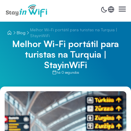
Melhor Wi-Fi portátil para turistas na Turquia |
Blog
StayinWiFi
Melhor Wi-Fi portátil para
turistas na Turquia |
StayinWiFi
há 0 segundos