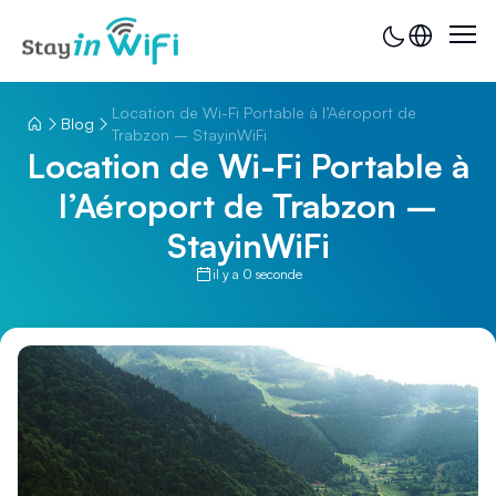
Location de Wi-Fi Portable à l’Aéroport de
Blog
Trabzon – StayinWiFi
Location de Wi-Fi Portable à
l’Aéroport de Trabzon –
StayinWiFi
il y a 0 seconde