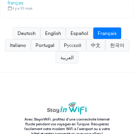
français
il y a 10 mois
Deutsch
English
Español
Français
Italiano
Portugal
Pусский
中文
한국어
العربية
Avec StayinWiFi, profitez d'une connectivité Internet
fluide pendant vos voyages en Turquie. Récupérez
facilement votre modem WiFi à l'aéroport ou à votre
hôtel et restez connecté où que vous alliez !