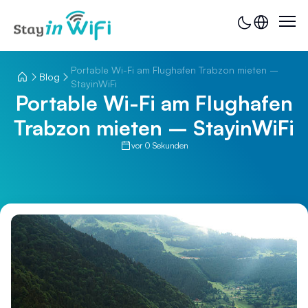
Portable Wi-Fi am Flughafen Trabzon mieten –
Blog
StayinWiFi
Portable Wi-Fi am Flughafen
Trabzon mieten – StayinWiFi
vor 0 Sekunden