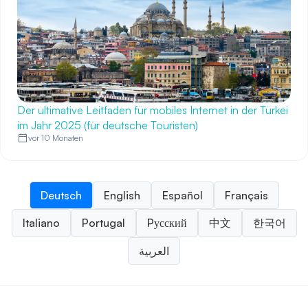
Der ultimative Leitfaden für mobiles Internet in der Türkei
im Jahr 2025 (für deutsche Touristen)
vor 10 Monaten
Deutsch
English
Español
Français
Italiano
Portugal
Pусский
中文
한국어
العربية