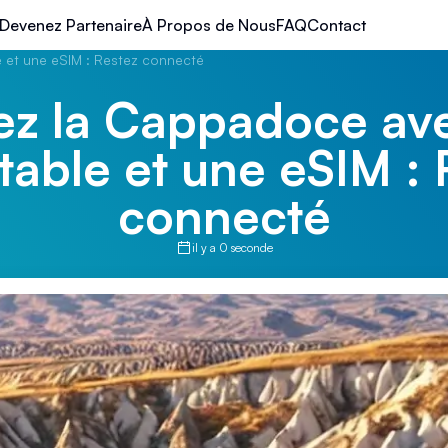
Devenez Partenaire
À Propos de Nous
FAQ
Contact
 et une eSIM : Restez connecté
z la Cappadoce av
rtable et une eSIM : 
connecté
il y a 0 seconde