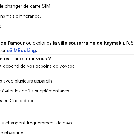
de changer de carte SIM.
 frais d'itinérance.
.
 de l'amour
ou exploriez
la ville souterraine de Kaymaklı
, l'e
sur
eSIMBooking
.
n est faite pour vous ?
M
dépend de vos besoins de voyage :
s avec plusieurs appareils.
r éviter les coûts supplémentaires.
gés en Cappadoce.
 qui changent fréquemment de pays.
rte physique.