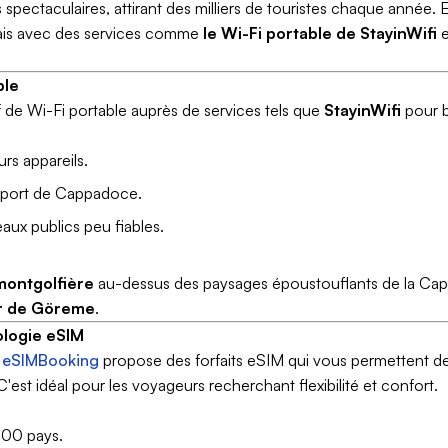
 spectaculaires, attirant des milliers de touristes chaque année.
 mais avec des services comme
le Wi-Fi portable de StayinWifi
e
ble
 de Wi-Fi portable auprès de services tels que
StayinWifi
pour b
urs appareils.
éroport de Cappadoce.
aux publics peu fiables.
montgolfière
au-dessus des paysages époustouflants de la Cap
ir de Göreme
.
ologie eSIM
,
eSIMBooking
propose des forfaits eSIM qui vous permettent d
est idéal pour les voyageurs recherchant flexibilité et confort.
200 pays.