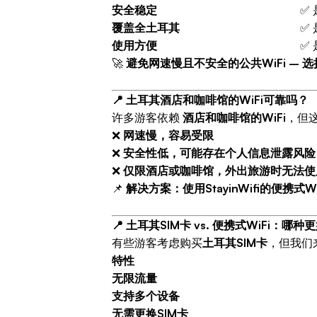
安全稳定
✅ 
覆盖全土耳其
✅ 
使用方便
✅ 
🚀
避免网速慢且不安全的公共WiFi – 
📍 土耳其酒店和咖啡馆的WiFi可靠吗？
许多游客依赖
酒店和咖啡馆的WiFi
，但
❌
网速慢，容易受限
❌
安全性低，可能存在个人信息泄露风险
❌
仅限酒店或咖啡馆，外出旅游时无法使
📌
解决方案：使用StayinWifi的便
📍 土耳其SIM卡 vs. 便携式WiFi：哪种
有些游客考虑购买
土耳其SIM卡
，但我们
特性
无限流量
支持多个设备
无需更换SIM卡