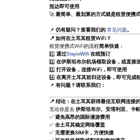
抵达即可使用
🚀
最简单、最划算的方式就是租赁便携式W
📌
仍有疑问？查看我们的
常见问题
。
📍 如何在土耳其租赁WiFi？
租赁便携式WiFi的流程
简单快速
：
1️⃣
通过
StayinWifi
在线预订
2️⃣
在伊斯坦布尔机场领取设备，或直接
3️⃣
打开设备，连接WiFi，即可使用
4️⃣
在离开土耳其前归还设备，即可完成
📌
有问题？请联系我们：
📍 结论：在土耳其获得最佳互联网连接
无论你是去
伊斯坦布尔、安塔利亚、卡
✅
避免高昂的国际漫游费用
✅
全土耳其稳定网络覆盖
✅
无需更换SIM卡，方便快捷