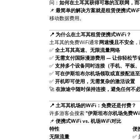
问：
如何在土耳其获得可靠的互联网，而
📌
最简单的解决方案就是租赁便携式WiF
移动数据费用。
📍 为什么在土耳其租赁便携式WiFi？
土耳其的免费WiFi通常
网速慢且不安全
，
✅
全土耳其高速、无限流量网络
✅
无需支付国际漫游费用 – 让你轻松节
✅
支持多个设备同时连接（手机、平板、
✅
可在伊斯坦布尔机场领取或直接配送至
✅
开机即可使用，无需复杂的激活设置
🚀
在旅途中随时保持连接，避免任何不
📍 土耳其机场的WiFi：免费还是付费？
许多游客会搜索
"伊斯坦布尔机场免费WiF
📌
便携式WiFi vs. 机场WiFi对比
特性
便携
无限流量
✅ 