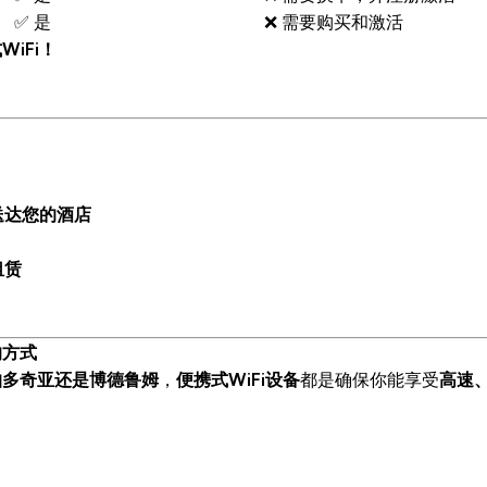
✅ 是
❌ 需要购买和激活
iFi！
送达您的酒店
租赁
的方式
帕多奇亚还是博德鲁姆
，
便携式WiFi设备
都是确保你能享受
高速