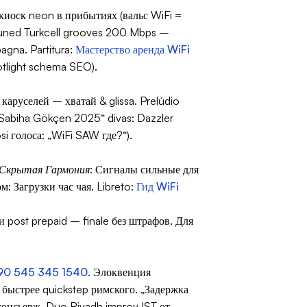
 киоск neon в прибытиях (вальс WiFi =
uned Turkcell grooves 200 Mbps –
agna. Partitura:
Мастерство аренда WiFi
potlight schema SEO).
 каруселей – хватай & glissa.
Prelúdio
Sabiha Gökçen 2025“ divas: Dazzler
si голоса: „WiFi SAW где?“).
Скрытая Гармония
: Сигналы сильные для
: Загрузки час чая. Libreto:
Гид WiFi
и post prepaid – finale без штрафов. Для
90 545 345 1540
. Элоквенция
быстрее quickstep римского. „Задержка
консьерж. Duo Riyadh improv IST от