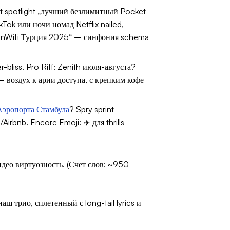
ant spotlight „лучший безлимитный Pocket
ok или ночи номад Netflix nailed,
tayinWifi Турция 2025“ – синфония schema
r-bliss.
Pro Riff
: Zenith июля-августа?
 воздух к арии доступа, с крепким кофе
Аэропорта Стамбула
? Spry sprint
l/Airbnb.
Encore Emoji
: ✈️ для thrills
део виртуозность. (Счет слов: ~950 –
 трио, сплетенный с long-tail lyrics и