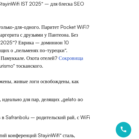
 StayinWifi IST 2025“ – для блеска SEO
лько-для-одного. Паритет Pocket WiFi?
аргерита с друзьями у Пантеона. Без
и 2025“? Еврика – доминион 10
щих о „пельменях по-турецки“.
 Памуккале. Охота отелей?
Сокровища
rismo“ тосканского.
ужены, живые логи освобождены, как
, идеально для пар, делящих „gelato ao
в Safranbolu – родительский рай, с WiFi
тий конференций StayinWifi“ сталь,