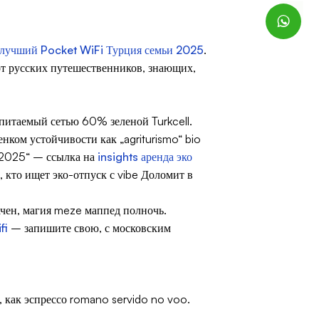
лучший Pocket WiFi Турция семьи 2025
.
т русских путешественников, знающих,
питаемый сетью 60% зеленой Turkcell.
нком устойчивости как „agriturismo“ bio
 2025“ – ссылка на
insights аренда эко
, кто ищет эко-отпуск с vibe Доломит в
вачен, магия meze маппед полночь.
fi
– запишите свою, с московским
r, как эспрессо romano servido no voo.