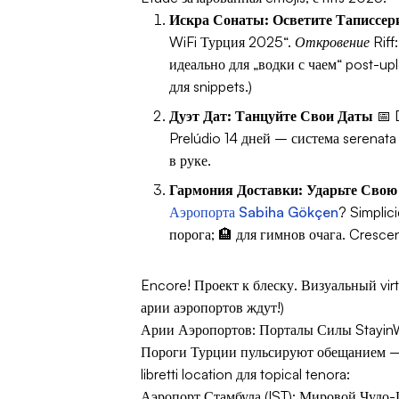
Искра Сонаты: Осветите Таписсе
WiFi Турция 2025“.
Откровение Riff
идеально для „водки с чаем“ post-u
для snippets.)
Дуэт Дат: Танцуйте Свои Даты
📅 D
Prelúdio 14 дней – система serenata
в руке.
Гармония Доставки: Ударьте Сво
Аэропорта Sabiha Gökçen
? Simplic
порога; 🏨 для гимнов очага. Cresc
Encore! Проект к блеску. Визуальный vi
арии аэропортов ждут!)
Арии Аэропортов: Порталы Силы StayinW
Пороги Турции пульсируют обещанием – но
libretti location для topical tenora:
Аэропорт Стамбула (IST): Мировой Чудо