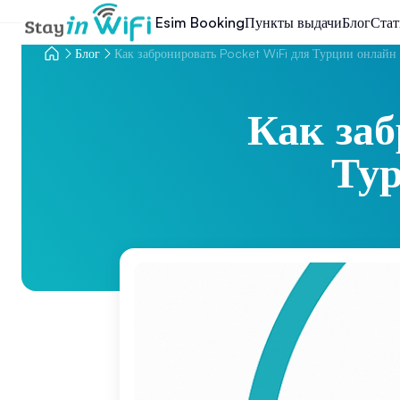
Esim Booking
Пункты выдачи
Блог
Стат
Блог
Как забронировать Pocket WiFi для Турции онлайн 
Как заб
Тур