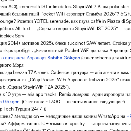
 ACI), immensità IST intimidates. StayinWifi? Ваша polar star:
учший безлимитный Pocket WiFi аэропорт Стамбул 2025“? 5G t
lounge? Розетки YOTEL serenade, как пауза caffè in Piazza di Sp
ográfico: Alt-text – „Сцена и скорости StayinWifi IST 2025“ – s
dekick Spry
екция 20M+ мотивов 2025), блеск succinct SAW летает. Стойка у
skips spotlight. „Безлимитный Pocket WiFi доставка Аэропорт 
го интернета Аэропорт Sabiha Gökçen
(сонет schema для virtuo
ерного Моря
баллада brezza TZA зовет. Cadence тротуара – aria агента к вам.
для трекинга. „Сбор Pocket WiFi Аэропорт Trabzon 2025“ псалом
 alt: „Сцены StayinWifi TZA 2025“).
к 10 утра – aria app tracks.
Remix Возврат
: Арии аэропорта ил
ha Gökçen
. (Счет слов: ~1.300 – шепоты воинов следующие!)
р Tech Турции 24/7 📱
глушена? Мелодия on – мелодичные наши воины WhatsApp на
+
я? Аффирмативно. 10+ языков в tapestry – запросы заглушены 
 детей offline Ölüdeniz?“ Синфония синхронизирована. Cadence 