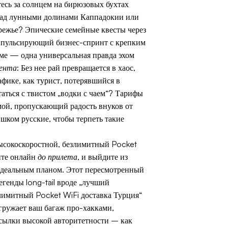
есь за солнцем на бирюзовых бухтах
 над лунными долинами Каппадокии или
режье? Эпические семейные квесты через
, пульсирующий бизнес-спринт с крепким
шме — одна универсальная правда эхом
цента
: Без нее рай превращается в хаос,
фике, как турист, потерявшийся в
таться с твистом „водки с чаем“? Тарифы
мой, пропускающий радость внуков от
шком русские, чтобы терпеть такие
высокоскоростной, безлимитный Pocket
йте онлайн
до прилета
, и выйдите из
идеальным планом. Этот пересмотренный
егенды long-tail вроде „лучший
злимитный Pocket WiFi доставка Турция“
гружает ваш багаж про-хакками,
сылки высокой авторитетности – как