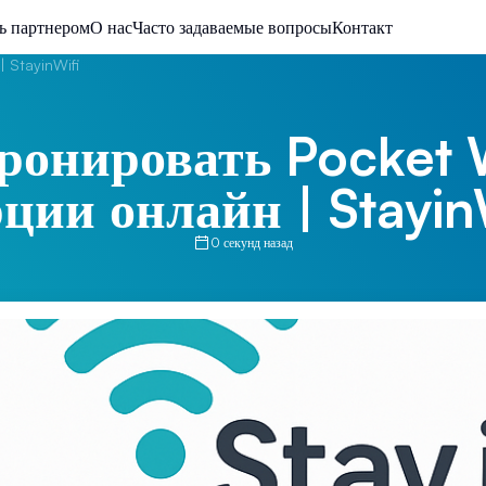
ь партнером
О нас
Часто задаваемые вопросы
Контакт
| StayinWifi
ронировать Pocket 
ции онлайн | Stayin
0 секунд назад