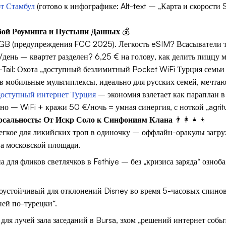
т Стамбул
(готово к инфографике: Alt-text – „Карта и скорости
бой Роуминга и Пустыни Данных
💰
 (предупреждения FCC 2025). Легкость eSIM? Всасыватели то
/день – квартет разделен? 6,25 € на голову, как делить пиццу м
Tail
: Охота „доступный безлимитный Pocket WiFi Турция семь
 мобильные мультиплексы, идеально для русских семей, мечтаю
доступный интернет Турция
– экономия взлетает как параплан в
но – WiFi + кражи 50 €/ночь = умная синергия, с ноткой „agritu
рсальность: От Искр Соло к Синфониям Клана
👨‍👩‍👧‍👦
егкое для ликийских троп в одиночку – оффлайн-оракулы загр
а московской площади.
для фликов светлячков в Fethiye – без „кризиса заряда“ озноба
оустойчивый для отклонений Disney во время 5-часовых спинов 
ей по-турецки“.
для лучей зала заседаний в Bursa, эхом „решений интернет собы