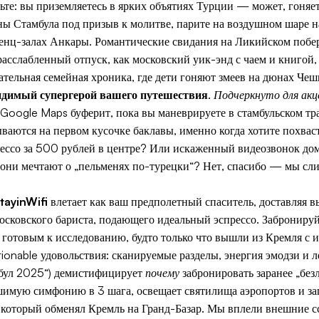
ьте: вы приземляетесь в ярких объятиях Турции — может, гоняет
йны Стамбула под призыв к молитве, парите на воздушном шаре
ренц-залах Анкары. Романтические свидания на Ликийском побе
асслабленный отпуск, как московский уик-энд с чаем и книгой
ательная семейная хроника, где дети гоняют змеев на дюнах Че
идимый супергерой вашего путешествия
.
Подчеркнуто для ак
Google Maps буферит, пока вы маневрируете в стамбульском тра
ваются на первом кусочке баклавы, именно когда хотите похвас
рессо за 500 рублей в центре? Или искаженный видеозвонок до
а они мечтают о „пельменях по-турецки“? Нет, спасибо — мы сли
tayinWifi
влетает как ваш предполетный спаситель, доставляя 
московского бариста, подающего идеальный эспрессо. Заброниру
готовым к исследованию, будто только что вышли из Кремля с 
tionable удовольствия: сканируемые разделы, энергия эмодзи и л
мбул 2025“) демистифицирует
почему
забронировать заранее „бе
шимую симфонию в 3 шага, освещает святилища аэропортов и за
который обменял Кремль на Гранд-Базар. Мы вплели внешние с