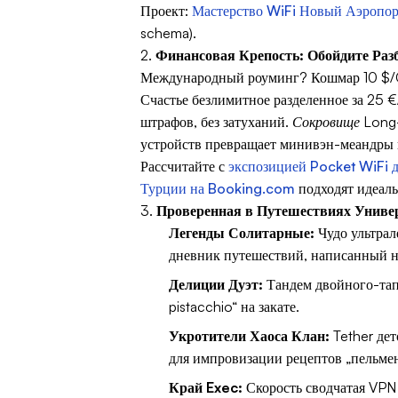
Проект:
Мастерство WiFi Новый Аэропор
schema).
2.
Финансовая Крепость: Обойдите Раз
Международный роуминг? Кошмар 10 $/GB
Счастье безлимитное разделенное за 25 €
штрафов, без затуханий.
Сокровище Long-
устройств превращает минивэн-меандры в
Рассчитайте с
экспозицией Pocket WiFi 
Турции на Booking.com
подходят идеаль
3.
Проверенная в Путешествиях Униве
Легенды Солитарные:
Чудо ультрал
дневник путешествий, написанный н
Делиции Дуэт:
Тандем двойного-тапа 
pistacchio“ на закате.
Укротители Хаоса Клан:
Tether дет
для импровизации рецептов „пельмен
Край Exec:
Скорость сводчатая VPN 