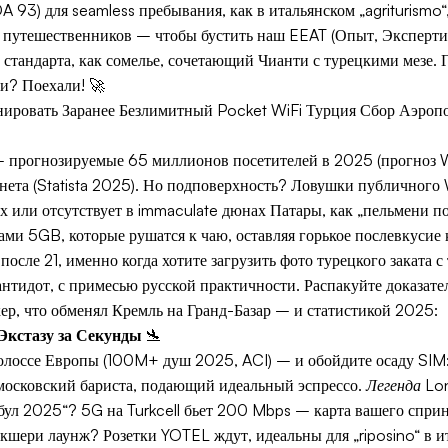
A 93) для seamless пребывания, как в итальянском „agriturismo“
х путешественников – чтобы бустить наш EEAT (Опыт, Экспертиз
 стандарта, как сомелье, сочетающий Чианти с турецкими мезе. 
ки? Поехали! 🚀
нировать Заранее Безлимитный Pocket WiFi Турция Сбор Аэро
– прогнозируемые 65 миллионов посетителей в 2025 (прогноз 
та (Statista 2025). Но подповерхность? Ловушки публичного W
ах или отсутствует в immaculate дюнах Патары, как „пельмени п
ми 5GB, которые рушатся к чаю, оставляя горькое послевкусие 
сле 21, именно когда хотите загрузить фото турецкого заката с 
 антидот, с примесью русской практичности. Распакуйте доказат
ер, что обменял Кремль на Гранд-Базар – и статистикой 2025:
кстазу за Секунды
🛬
лоссе Европы (100M+ душ 2025, ACI) – и обойдите осаду SIM
 московский бариста, подающий идеальный эспрессо.
Легенда Lo
ул 2025“? 5G на Turkcell бьет 200 Mbps – карта вашего спринт
акшери лаунж? Розетки YOTEL ждут, идеальны для „riposino“ в и