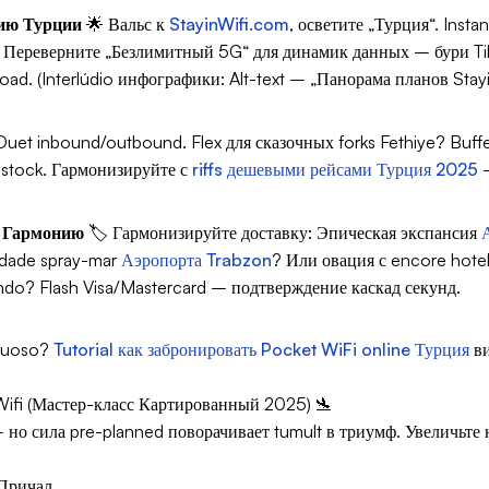
рию Турции
🌟 Вальс к
StayinWifi.com
, осветите „Турция“. Inst
: Переверните „Безлимитный 5G“ для динамик данных – бури TikT
pload. (Interlúdio инфографики: Alt-text – „Панорама планов S
uet inbound/outbound. Flex для сказочных forks Fethiye? Buffe
 stock. Гармонизируйте с
riffs дешевыми рейсами Турция 2025
–
ю Гармонию
🏷️ Гармонизируйте доставку: Эпическая экспансия
idade spray-mar
Аэропорта Trabzon
? Или овация с encore hote
endo? Flash Visa/Mastercard – подтверждение каскад секунд.
rtuoso?
Tutorial как забронировать Pocket WiFi online Турция
ви
ifi (Мастер-класс Картированный 2025) 🛬
 сила pre-planned поворачивает tumult в триумф. Увеличьте наш
-Причал