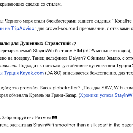
акрывающих сделки со стилем.
ты Черного моря стали блокбастерами заднего сиденья!“ Копайте
и на TripAdvisor
для crowd-sourced пребываний, с отзывами о
налы для Душевных Странствий
🌿
ерезаряжаемый StayinWifi бьет лом SIM (50% меньше отходов), 
во на поездку. Танец дельфинов Dalyan? Обнимая Землю, с отте
чивость
: Подходит к поискам „устойчивые путешествия Турция
пы Турция Kayak.com
(DA 80) вписывается божественно, для тех
aução; это
precisão
. Блеск globetrotter? „Посадка SAW, WiFi сх
рая обменяла Кремль на Гранд-Базар. (
Хроники успеха StayinWi
: Забронируйте с Ритмом 🛤️
ма элегантная StayinWifi smoother than a silk scarf in the baza