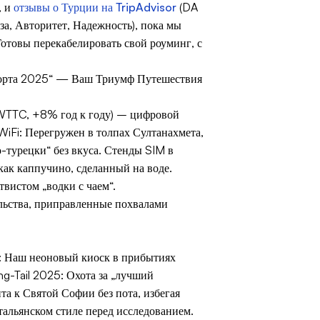
, и
отзывы о Турции на TripAdvisor
(DA
а, Авторитет, Надежность), пока мы
Готовы перекабелировать свой роуминг, с
порта 2025“ — Ваш Триумф Путешествия
WTTC, +8% год к году) – цифровой
iFi: Перегружен в толпах Султанахмета,
о-турецки“ без вкуса. Стенды SIM в
как каппучино, сделанный на воде.
твистом „водки с чаем“.
ельства, приправленные похвалами
: Наш неоновый киоск в прибытиях
ng-Tail 2025
: Охота за „лучший
а к Святой Софии без пота, избегая
тальянском стиле перед исследованием.