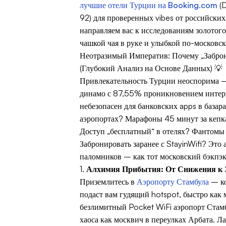
лучшие отели Турции на Booking.com
(D
92) для проверенных vibes от российски
направляем вас к исследованиям золотого
чашкой чая в руке и улыбкой по-московс
Неотразимый Императив: Почему „Забро
(Глубокий Анализ на Основе Данных) 💡
Привлекательность Турции неоспорима 
динамо с 87,55% проникновением интерне
небезопасен для банковских apps в базар
аэропортах? Марафоны 45 минут за кепка
Доступ „бесплатный“ в отелях? Фантомы по
Забронировать заранее с StayinWifi? Это
паломников – как тот московский бэкпэк
1.
Алхимия Прибытия: От Снижения к Э
Приземлитесь в
Аэропорту Стамбула
– ко
подаст вам гудящий hotspot, быстро как
безлимитный Pocket WiFi аэропорт Стамб
хаоса как москвич в переулках Арбата. Л