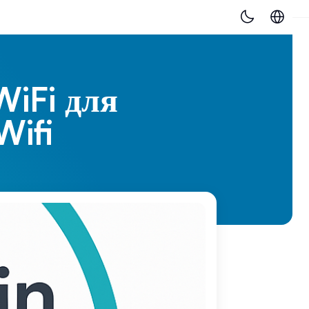
WiFi для
Wifi