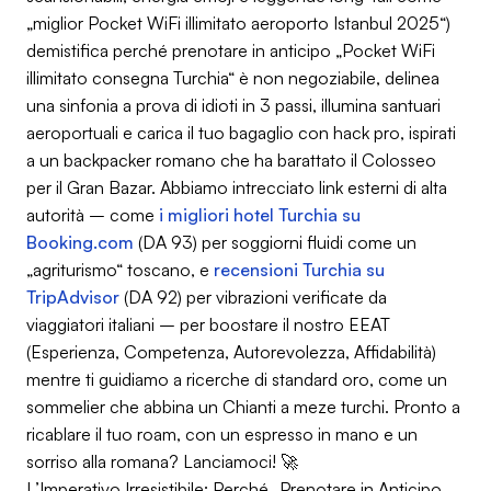
„miglior Pocket WiFi illimitato aeroporto Istanbul 2025“)
demistifica
perché
prenotare in anticipo „Pocket WiFi
illimitato consegna Turchia“ è non negoziabile, delinea
una sinfonia a prova di idioti in 3 passi, illumina santuari
aeroportuali e carica il tuo bagaglio con hack pro, ispirati
a un backpacker romano che ha barattato il Colosseo
per il Gran Bazar. Abbiamo intrecciato link esterni di alta
autorità – come
i migliori hotel Turchia su
Booking.com
(DA 93) per soggiorni fluidi come un
„agriturismo“ toscano, e
recensioni Turchia su
TripAdvisor
(DA 92) per vibrazioni verificate da
viaggiatori italiani – per boostare il nostro EEAT
(Esperienza, Competenza, Autorevolezza, Affidabilità)
mentre ti guidiamo a ricerche di standard oro, come un
sommelier che abbina un Chianti a meze turchi. Pronto a
ricablare il tuo roam, con un espresso in mano e un
sorriso alla romana? Lanciamoci! 🚀
L’Imperativo Irresistibile: Perché „Prenotare in Anticipo