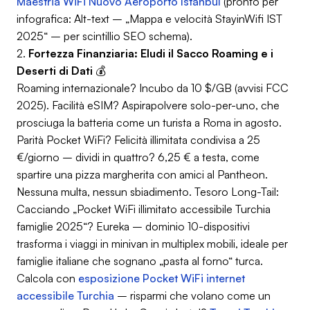
Maestria WiFi Nuovo Aeroporto Istanbul
(pronto per
infografica: Alt-text – „Mappa e velocità StayinWifi IST
2025“ – per scintillio SEO schema).
2.
Fortezza Finanziaria: Eludi il Sacco Roaming e i
Deserti di Dati
💰
Roaming internazionale? Incubo da 10 $/GB (avvisi FCC
2025). Facilità eSIM? Aspirapolvere solo-per-uno, che
prosciuga la batteria come un turista a Roma in agosto.
Parità Pocket WiFi? Felicità illimitata condivisa a 25
€/giorno – dividi in quattro? 6,25 € a testa, come
spartire una pizza margherita con amici al Pantheon.
Nessuna multa, nessun sbiadimento.
Tesoro Long-Tail
:
Cacciando „Pocket WiFi illimitato accessibile Turchia
famiglie 2025“? Eureka – dominio 10-dispositivi
trasforma i viaggi in minivan in multiplex mobili, ideale per
famiglie italiane che sognano „pasta al forno“ turca.
Calcola con
esposizione Pocket WiFi internet
accessibile Turchia
– risparmi che volano come un