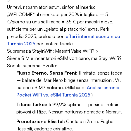
Unitevi, risparmiatori astuti, sinfonia! Inserisci
„WELCOME“ al checkout per 20% intagliato – 5
€/giorno su una settimana = 35 € per maestri meze,
sufficiente per un „gelato al pistacchio“ extra. Perk
preludio 2025; preludio con
affari internet economico
Turchia 2025
per fanfara fiscale.
Supremazia StayinWifi: Maestri Valse WiFi? ⚡
Sirene SIM e incantatori eSIM vorticano, ma StayinWifi?
Sonata suprema. Svolto:
Flusso Eterno, Senza Freni:
Illimitato, senza tacca
– ballate del Mar Nero binge senza interruzioni. Vs.
catene eSIM? Voliamo. (Sillabario:
Analisi sinfonia
Pocket WiFi vs. eSIM Turchia 2025
.)
Titano Turkcell:
99,9% uptime – persino i refrain
piovosi di Rize. Nessun notturno nomade a Nemrut.
Prenotazione Blissful:
Cantata a 3 clic. Fughe
flessibili, cadenze cristalline.