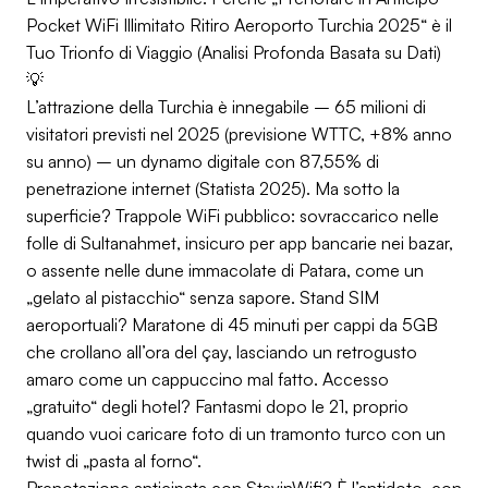
Pocket WiFi Illimitato Ritiro Aeroporto Turchia 2025“ è il
Tuo Trionfo di Viaggio (Analisi Profonda Basata su Dati)
💡
L’attrazione della Turchia è innegabile – 65 milioni di
visitatori previsti nel 2025 (previsione WTTC, +8% anno
su anno) – un dynamo digitale con 87,55% di
penetrazione internet (Statista 2025). Ma sotto la
superficie? Trappole WiFi pubblico: sovraccarico nelle
folle di Sultanahmet, insicuro per app bancarie nei bazar,
o assente nelle dune immacolate di Patara, come un
„gelato al pistacchio“ senza sapore. Stand SIM
aeroportuali? Maratone di 45 minuti per cappi da 5GB
che crollano all’ora del çay, lasciando un retrogusto
amaro come un cappuccino mal fatto. Accesso
„gratuito“ degli hotel? Fantasmi dopo le 21, proprio
quando vuoi caricare foto di un tramonto turco con un
twist di „pasta al forno“.