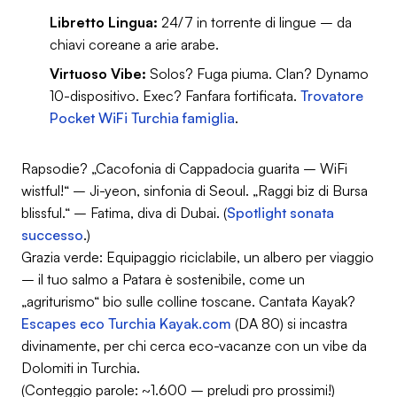
Libretto Lingua:
24/7 in torrente di lingue – da
chiavi coreane a arie arabe.
Virtuoso Vibe:
Solos? Fuga piuma. Clan? Dynamo
10-dispositivo. Exec? Fanfara fortificata.
Trovatore
Pocket WiFi Turchia famiglia
.
Rapsodie? „Cacofonia di Cappadocia guarita – WiFi
wistful!“ – Ji-yeon, sinfonia di Seoul. „Raggi biz di Bursa
blissful.“ – Fatima, diva di Dubai. (
Spotlight sonata
successo
.)
Grazia verde: Equipaggio riciclabile, un albero per viaggio
– il tuo salmo a Patara è sostenibile, come un
„agriturismo“ bio sulle colline toscane. Cantata Kayak?
Escapes eco Turchia Kayak.com
(DA 80) si incastra
divinamente, per chi cerca eco-vacanze con un vibe da
Dolomiti in Turchia.
(Conteggio parole: ~1.600 – preludi pro prossimi!)