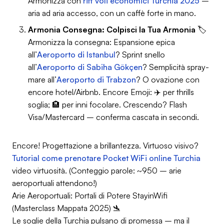
Armonizza con
riff voli economici Turchia 2025
–
aria ad aria accesso, con un caffè forte in mano.
Armonia Consegna: Colpisci la Tua Armonia
🏷️
Armonizza la consegna: Espansione epica
all’
Aeroporto di Istanbul
? Sprint snello
all’
Aeroporto di Sabiha Gökçen
? Semplicità spray-
mare all’
Aeroporto di Trabzon
? O ovazione con
encore hotel/Airbnb.
Encore Emoji
: ✈️ per thrills
soglia; 🏨 per inni focolare. Crescendo? Flash
Visa/Mastercard – conferma cascata in secondi.
Encore! Progettazione a brillantezza. Virtuoso visivo?
Tutorial come prenotare Pocket WiFi online Turchia
video virtuosità. (Conteggio parole: ~950 – arie
aeroportuali attendono!)
Arie Aeroportuali: Portali di Potere StayinWifi
(Masterclass Mappata 2025) 🛬
Le soglie della Turchia pulsano di promessa – ma il