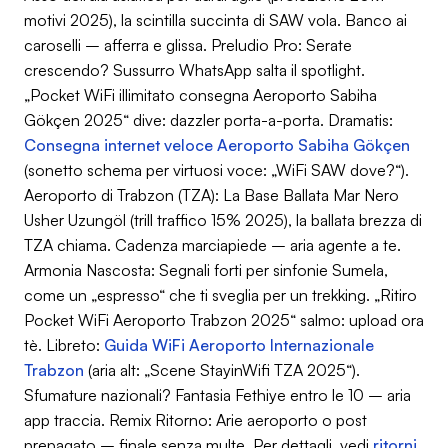
motivi 2025), la scintilla succinta di SAW vola. Banco ai
caroselli – afferra e glissa.
Preludio Pro
: Serate
crescendo? Sussurro WhatsApp salta il spotlight.
„Pocket WiFi illimitato consegna Aeroporto Sabiha
Gökçen 2025“ dive: dazzler porta-a-porta. Dramatis:
Consegna internet veloce Aeroporto Sabiha Gökçen
(sonetto schema per virtuosi voce: „WiFi SAW dove?“).
Aeroporto di Trabzon (TZA): La Base Ballata Mar Nero
Usher Uzungöl (trill traffico 15% 2025), la ballata brezza di
TZA chiama. Cadenza marciapiede – aria agente a te.
Armonia Nascosta
: Segnali forti per sinfonie Sumela,
come un „espresso“ che ti sveglia per un trekking. „Ritiro
Pocket WiFi Aeroporto Trabzon 2025“ salmo: upload ora
tè. Libreto:
Guida WiFi Aeroporto Internazionale
Trabzon
(aria alt: „Scene StayinWifi TZA 2025“).
Sfumature nazionali? Fantasia Fethiye entro le 10 – aria
app traccia.
Remix Ritorno
: Arie aeroporto o post
prepagato – finale senza multe. Per dettagli, vedi
ritorni