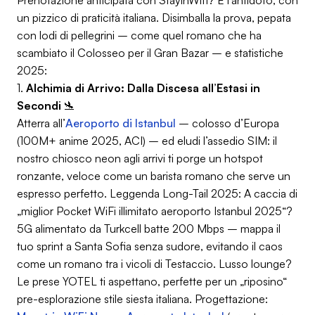
Prenotazione anticipata con StayinWifi? È l’antidoto, con
un pizzico di praticità italiana. Disimballa la prova, pepata
con lodi di pellegrini – come quel romano che ha
scambiato il Colosseo per il Gran Bazar – e statistiche
2025:
1.
Alchimia di Arrivo: Dalla Discesa all’Estasi in
Secondi
🛬
Atterra all’
Aeroporto di Istanbul
– colosso d’Europa
(100M+ anime 2025, ACI) – ed eludi l’assedio SIM: il
nostro chiosco neon agli arrivi ti porge un hotspot
ronzante, veloce come un barista romano che serve un
espresso perfetto.
Leggenda Long-Tail 2025
: A caccia di
„miglior Pocket WiFi illimitato aeroporto Istanbul 2025“?
5G alimentato da Turkcell batte 200 Mbps – mappa il
tuo sprint a Santa Sofia senza sudore, evitando il caos
come un romano tra i vicoli di Testaccio. Lusso lounge?
Le prese YOTEL ti aspettano, perfette per un „riposino“
pre-esplorazione stile siesta italiana. Progettazione: