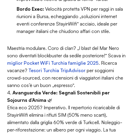
Bordo Exec:
Velocità protetta VPN per raggi in sala
riunioni a Bursa, echeggiando „soluzioni internet
eventi conferenze StayinWifi“ acciaio, ideale per
manager italiani che chiudono affari con stile.
Maestria modulare. Coro di clan? „I blast del Mar Nero
sono diventati blockbuster da sedile posteriore!“ Scava in
miglior Pocket WiFi Turchia famiglie 2025
. Ricerca
vacanze?
Tesori Turchia TripAdvisor
per soggiorni
crowd-sourced, con recensioni di viaggiatori italiani che
sanno cos’è un buon „espresso“.
4.
Avanguardia Verde: Segnali Sostenibili per
Sojourns d’Anima
🌿
Etica eco 2025? Imperativo. Il repertorio ricaricabile di
StayinWifi elimina i rifiuti SIM (50% meno scarti),
alimentato dalla griglia 60% verde di Turkcell. Noleggio-
per-riforestazione: un albero per ogni viaggio. La tua