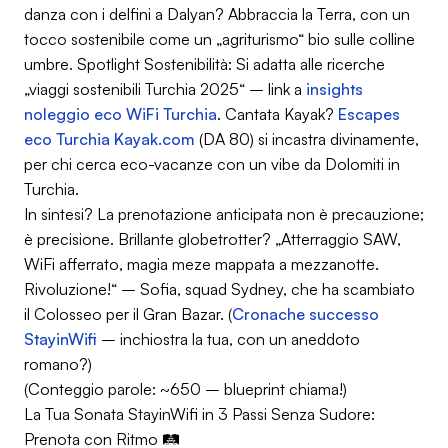
danza con i delfini a Dalyan? Abbraccia la Terra, con un
tocco sostenibile come un „agriturismo“ bio sulle colline
umbre.
Spotlight Sostenibilità
: Si adatta alle ricerche
„viaggi sostenibili Turchia 2025“ – link a
insights
noleggio eco WiFi Turchia
. Cantata Kayak?
Escapes
eco Turchia Kayak.com
(DA 80) si incastra divinamente,
per chi cerca eco-vacanze con un vibe da Dolomiti in
Turchia.
In sintesi? La prenotazione anticipata non è precauzione;
è
precisione
. Brillante globetrotter? „Atterraggio SAW,
WiFi afferrato, magia meze mappata a mezzanotte.
Rivoluzione!“ – Sofia, squad Sydney, che ha scambiato
il Colosseo per il Gran Bazar. (
Cronache successo
StayinWifi
– inchiostra la tua, con un aneddoto
romano?)
(Conteggio parole: ~650 – blueprint chiama!)
La Tua Sonata StayinWifi in 3 Passi Senza Sudore:
Prenota con Ritmo 🛤️