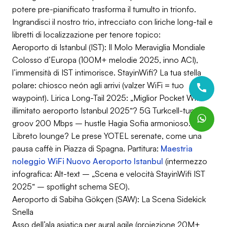
potere pre-pianificato trasforma il tumulto in trionfo.
Ingrandisci il nostro trio, intrecciato con liriche long-tail e
libretti di localizzazione per tenore topico:
Aeroporto di Istanbul (IST): Il Molo Meraviglia Mondiale
Colosso d’Europa (100M+ melodie 2025, inno ACI),
l’immensità di IST intimorisce. StayinWifi? La tua stella
polare: chiosco neón agli arrivi (valzer WiFi = tuo
waypoint).
Lirica Long-Tail 2025
: „Miglior Pocket WiFi
illimitato aeroporto Istanbul 2025“? 5G Turkcell-tuned
groov 200 Mbps – hustle Hagia Sofia armonioso.
Libreto lounge? Le prese YOTEL serenate, come una
pausa caffè in Piazza di Spagna. Partitura:
Maestria
noleggio WiFi Nuovo Aeroporto Istanbul
(intermezzo
infografica: Alt-text – „Scena e velocità StayinWifi IST
2025“ – spotlight schema SEO).
Aeroporto di Sabiha Gökçen (SAW): La Scena Sidekick
Snella
Asso dell’ala asiatica per aural agile (proiezione 20M+