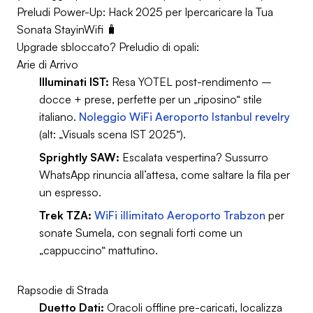
Preludi Power-Up: Hack 2025 per Ipercaricare la Tua
Sonata StayinWifi 🧳
Upgrade sbloccato? Preludio di opali:
Arie di Arrivo
Illuminati IST:
Resa YOTEL post-rendimento –
docce + prese, perfette per un „riposino“ stile
italiano.
Noleggio WiFi Aeroporto Istanbul revelry
(alt: „Visuals scena IST 2025“).
Sprightly SAW:
Escalata vespertina? Sussurro
WhatsApp rinuncia all’attesa, come saltare la fila per
un espresso.
Trek TZA:
WiFi illimitato Aeroporto Trabzon
per
sonate Sumela, con segnali forti come un
„cappuccino“ mattutino.
Rapsodie di Strada
Duetto Dati:
Oracoli offline pre-caricati, localizza