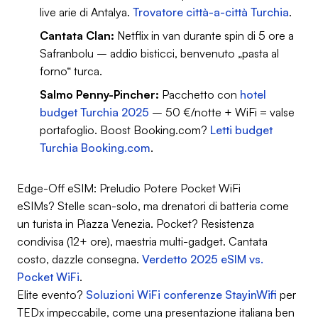
live arie di Antalya.
Trovatore città-a-città Turchia
.
Cantata Clan:
Netflix in van durante spin di 5 ore a
Safranbolu – addio bisticci, benvenuto „pasta al
forno“ turca.
Salmo Penny-Pincher:
Pacchetto con
hotel
budget Turchia 2025
– 50 €/notte + WiFi = valse
portafoglio. Boost Booking.com?
Letti budget
Turchia Booking.com
.
Edge-Off eSIM: Preludio Potere Pocket WiFi
eSIMs? Stelle scan-solo, ma drenatori di batteria come
un turista in Piazza Venezia. Pocket? Resistenza
condivisa (12+ ore), maestria multi-gadget. Cantata
costo, dazzle consegna.
Verdetto 2025 eSIM vs.
Pocket WiFi
.
Elite evento?
Soluzioni WiFi conferenze StayinWifi
per
TEDx impeccabile, come una presentazione italiana ben