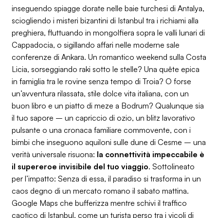
inseguendo spiagge dorate nelle baie turchesi di Antalya,
sciogliendo i misteri bizantini di Istanbul tra i richiami alla
preghiera, fluttuando in mongolfiera sopra le valli lunari di
Cappadocia, o sigillando affari nelle moderne sale
conferenze di Ankara. Un romantico weekend sulla Costa
Licia, sorseggiando raki sotto le stelle? Una quête epica
in famiglia tra le rovine senza tempo di Troia? O forse
un’avventura rilassata, stile
dolce vita
italiana, con un
buon libro e un piatto di meze a Bodrum? Qualunque sia
il tuo sapore – un capriccio di ozio, un blitz lavorativo
pulsante o una cronaca familiare commovente, con i
bimbi che inseguono aquiloni sulle dune di Cesme – una
verità universale risuona:
la connettività impeccabile è
il supereroe invisibile del tuo viaggio
.
Sottolineato
per l’impatto
: Senza di essa, il paradiso si trasforma in un
caos degno di un mercato romano il sabato mattina.
Google Maps che bufferizza mentre schivi il traffico
caotico di Istanbul, come un turista perso tra i vicoli di