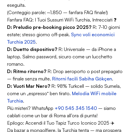
eseguita.
(Conteggio parole: ~1.850 – fanfara FAQ finale!)
Fanfara FAQ: I Tuoi Sussurri WiFi Turchia, Intrecciati ❓
D: Preludio pre-booking picco 2025?
R: 7-10 giorni
estate; stesso giorno off-peak.
Sync voli economici
Turchia 2025
.
D: Duetto dispositivo?
R: Universale – da iPhone a
laptop. Salmo password, sicuro come un lucchetto
romano.
D: Ritmo ritorno?
R: Drop aeroporto o post prepagato
– finale senza multe.
Ritorni facili Sabiha Gökçen
.
D: Vuoti Mar Nero?
R: 98% Turkcell – solido Sumela,
come un „espresso“ ben tirato.
Melodia WiFi mobile
Turchia
.
Più misteri? WhatsApp
+90 545 345 1540
– siamo
cablati come un bar di Roma all’ora di punta!
Epilogo: Accendi il Tuo Tapiz Turco Iconico 2025 ✈️
Da bazar a mongolfiere, la Turchia tenta – ma prospera