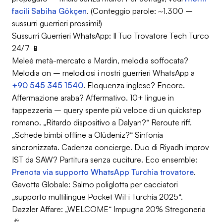
facili Sabiha Gökçen
. (Conteggio parole: ~1.300 –
sussurri guerrieri prossimi!)
Sussurri Guerrieri WhatsApp: Il Tuo Trovatore Tech Turco
24/7 📱
Meleé metà-mercato a Mardin, melodia soffocata?
Melodia on – melodiosi i nostri guerrieri WhatsApp a
+90 545 345 1540
. Eloquenza inglese? Encore.
Affermazione araba? Affermativo. 10+ lingue in
tappezzeria – query spente più veloce di un quickstep
romano. „Ritardo dispositivo a Dalyan?“ Reroute riff.
„Schede bimbi offline a Ölüdeniz?“ Sinfonia
sincronizzata. Cadenza concierge. Duo di Riyadh improv
IST da SAW? Partitura senza cuciture. Eco ensemble:
Prenota via supporto WhatsApp Turchia trovatore
.
Gavotta Globale
: Salmo poliglotta per cacciatori
„supporto multilingue Pocket WiFi Turchia 2025“.
Dazzler Affare: „WELCOME“ Impugna 20% Stregoneria
🎉