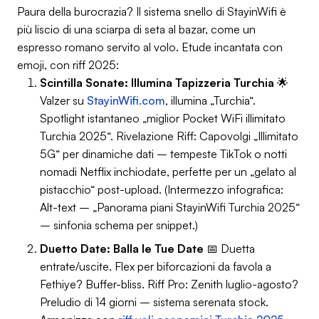
Paura della burocrazia? Il sistema snello di StayinWifi è
più liscio di una sciarpa di seta al bazar, come un
espresso romano servito al volo. Etude incantata con
emoji, con riff 2025:
Scintilla Sonate: Illumina Tapizzeria Turchia
🌟
Valzer su
StayinWifi.com
, illumina „Turchia“.
Spotlight istantaneo „miglior Pocket WiFi illimitato
Turchia 2025“.
Rivelazione Riff
: Capovolgi „Illimitato
5G“ per dinamiche dati – tempeste TikTok o notti
nomadi Netflix inchiodate, perfette per un „gelato al
pistacchio“ post-upload. (Intermezzo infografica:
Alt-text – „Panorama piani StayinWifi Turchia 2025“
– sinfonia schema per snippet.)
Duetto Date: Balla le Tue Date
📅 Duetta
entrate/uscite. Flex per biforcazioni da favola a
Fethiye? Buffer-bliss.
Riff Pro
: Zenith luglio-agosto?
Preludio di 14 giorni – sistema serenata stock.