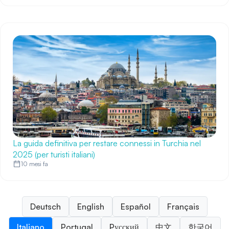
La guida definitiva per restare connessi in Turchia nel
2025 (per turisti italiani)
10 mesi fa
Deutsch
English
Español
Français
Italiano
Portugal
Pусский
中文
한국어