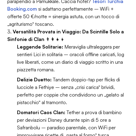
parapendio a Pamukkale. Caccia hotel?
Tesori Turchia
Booking.com
si adattano perfettamente – WiFi +
offerte 50 €/notte = sinergia astuta, con un tocco di
„agriturismo“ toscano.
3.
Versatilità Provata in Viaggio: Da Scintille Solo a
Sinfonie di Clan
👨‍👩‍👧‍👦
Leggende Solitarie:
Meraviglia ultraleggera per
sentieri Lici in solitaria – oracoli offline caricati, log
live liberati, come un diario di viaggio scritto in una
piazzetta romana.
Delizie Duetto:
Tandem doppio-tap per flicks di
lucciole a Fethiye – senza „crisi carica“ brividi,
perfetto per coppie che condividono un „gelato al
pistacchio“ al tramonto.
Domatori Caos Clan:
Tether a prova di bambino
per deviazioni Disney durante spin di 5 ore a
Safranbolu – paradiso parentale, con WiFi per
improvvisare ricette di „pasta al forno“ turca.