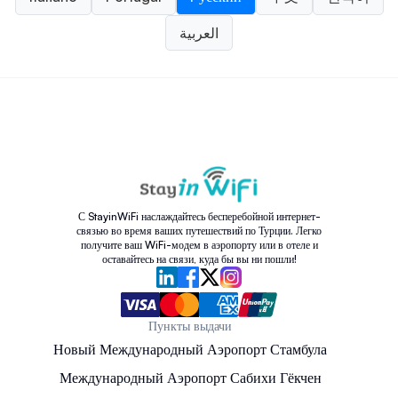
العربية
С StayinWiFi наслаждайтесь бесперебойной интернет-
связью во время ваших путешествий по Турции. Легко
получите ваш WiFi-модем в аэропорту или в отеле и
оставайтесь на связи, куда бы вы ни пошли!
Пункты выдачи
Новый Международный Аэропорт Стамбула
Международный Аэропорт Сабихи Гёкчен