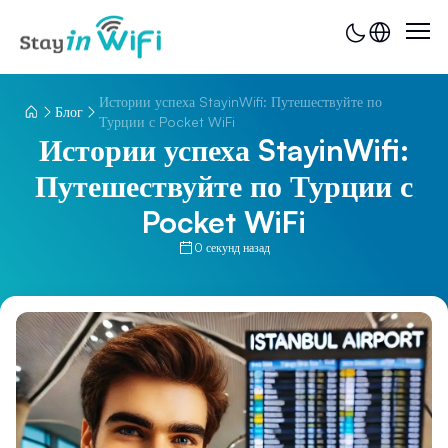
Истории успеха StayinWifi: Путешествуйте по
Блог
Турции с Pocket WiFi
Истории успеха StayinWifi:
Путешествуйте по Турции с
Pocket WiFi
0 секунд назад