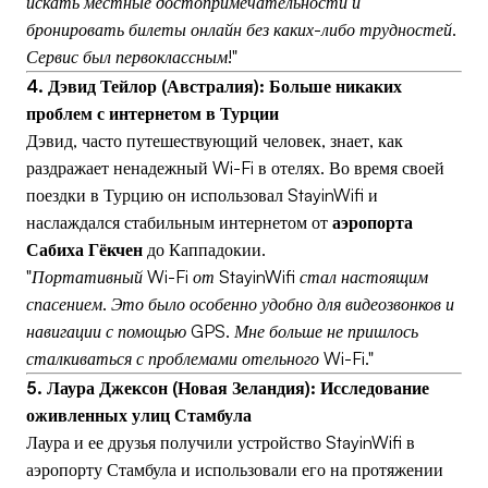
искать местные достопримечательности и
бронировать билеты онлайн без каких-либо трудностей.
Сервис был первоклассным!"
4. Дэвид Тейлор (Австралия): Больше никаких
проблем с интернетом в Турции
Дэвид, часто путешествующий человек, знает, как
раздражает ненадежный Wi-Fi в отелях. Во время своей
поездки в Турцию он использовал StayinWifi и
наслаждался стабильным интернетом от
аэропорта
Сабиха Гёкчен
до Каппадокии.
"Портативный Wi-Fi от StayinWifi стал настоящим
спасением. Это было особенно удобно для видеозвонков и
навигации с помощью GPS. Мне больше не пришлось
сталкиваться с проблемами отельного Wi-Fi."
5. Лаура Джексон (Новая Зеландия): Исследование
оживленных улиц Стамбула
Лаура и ее друзья получили устройство StayinWifi в
аэропорту Стамбула и использовали его на протяжении