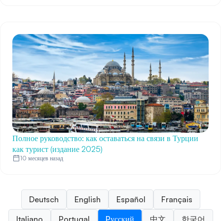
Полное руководство: как оставаться на связи в Турции
как турист (издание 2025)
10 месяцев назад
Deutsch
English
Español
Français
Italiano
Portugal
Pусский
中文
한국어