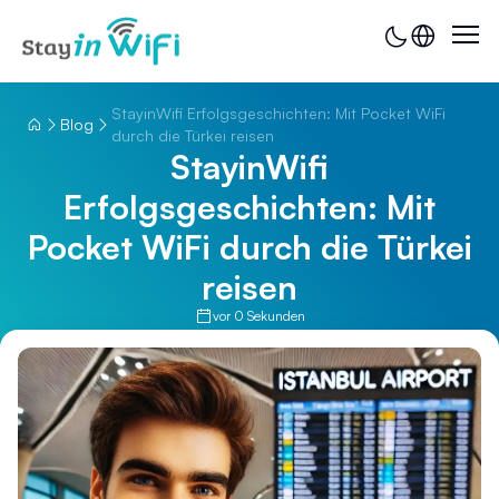
StayinWifi Erfolgsgeschichten: Mit Pocket WiFi
Blog
durch die Türkei reisen
StayinWifi
Erfolgsgeschichten: Mit
Pocket WiFi durch die Türkei
reisen
vor 0 Sekunden