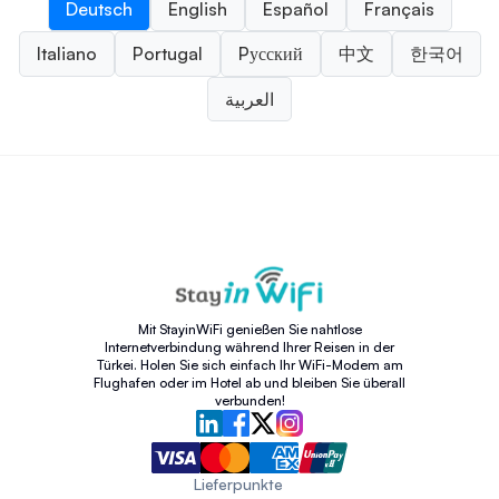
Deutsch
English
Español
Français
Italiano
Portugal
Pусский
中文
한국어
العربية
Mit StayinWiFi genießen Sie nahtlose
Internetverbindung während Ihrer Reisen in der
Türkei. Holen Sie sich einfach Ihr WiFi-Modem am
Flughafen oder im Hotel ab und bleiben Sie überall
verbunden!
Lieferpunkte