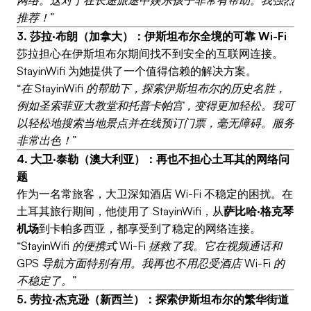
网络。这对于在长途旅途中娱乐孩子非常有帮助。我强烈
推荐！”
3. 莎拉·布朗（加拿大）：伊斯坦布尔全境的可靠 Wi-Fi
莎拉担心在伊斯坦布尔期间找不到安全的互联网连接。
StayinWifi 为她提供了一个值得信赖的解决方案。
“在 StayinWifi 的帮助下，探索伊斯坦布尔的历史名胜，
例如圣索菲亚大教堂和托普卡帕宫，变得更加轻松。我可
以轻松地搜索当地景点并在线预订门票，毫无障碍。服务
非常出色！”
4. 大卫·泰勒（澳大利亚）：再也不担心土耳其的网络问
题
作为一名常旅客，大卫深知酒店 Wi-Fi 不稳定的困扰。在
土耳其旅行期间，他使用了 StayinWifi，从
萨比哈·格克琴
机场
到卡帕多西亚，都享受到了稳定的网络连接。
“StayinWifi 的便携式 Wi-Fi 拯救了我。它在视频通话和
GPS 导航方面特别有用。我再也不用忍受酒店 Wi-Fi 的
不稳定了。”
5. 劳拉·杰克逊（新西兰）：探索伊斯坦布尔的繁华街道