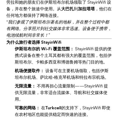
劳拉和她的朋友们在伊斯坦布尔机场领取了 StayinWifi 设
备，并在整个旅途中使用。从
大巴扎
到
加拉塔塔
，他们在
任何地方都保持了网络连接。
“我们参观了伊斯坦布尔著名的地标，并在整个过程中都
有网络。分享照片到社交媒体非常迅速。设备便于携带，
电池续航时间非常长！”
为什么旅行者选择 StayinWifi
伊斯坦布尔的 Wi-Fi 覆盖范围：
StayinWifi 提供的便
携式设备在整个土耳其都有强大的覆盖范围，包括伊
斯坦布尔、卡帕多西亚和博德鲁姆等热门目的地。
机场便捷取件：
设备可在主要机场领取，包括伊斯
坦布尔机场、萨比哈·格克琴机场和特拉布宗机场。
无限流量：
不用再担心流量限制——StayinWifi 提
供无限流量，非常适合流媒体、导航和社交媒体使
用。
可靠的网络：
在
Turkcell
的支持下，StayinWifi 即使
在农村地区也能提供稳定而快速的连接。