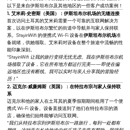
以下是来自伊斯坦布尔及其他地区的一些客户成功案例！
1. 艾米莉·史密斯（美国）：伊斯坦布尔机场的无缝连接
首次访问土耳其的艾米莉需要一个可靠的互联网解决方
案，以在伊斯坦布尔繁忙的街道中导航并与家人保持联
系。StayinWifi 的便携式 Wi-Fi 设备在
伊斯坦布尔机场
准
备就绪，供她领取。艾米莉对设备在整个旅途中流畅的性
能印象深刻。
“StayinWifi 让我的旅行变得无忧无虑。我在伊斯坦布尔机
场领取了设备，它在所有地方都运行完美——即使在偏
远地区也没有断线。我可以实时与亲人分享我的冒险经
历！”
2. 迈克尔·威廉姆斯（英国）：在特拉布宗与家人保持联
系
迈克尔和他的家人在土耳其的夏季假期期间租用了一个便
携式 Wi-Fi 设备。设备直接送到了他们在特拉布宗的酒
店，确保他们始终能够访问互联网。
“我们从特拉布宗到伊斯坦布尔一路旅行，每到一处都有