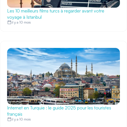
Les 10 meilleurs films turcs à regarder avant votre
voyage à Istanbul
il y a 10 mois
Internet en Turquie : le guide 2025 pour les touristes
français
il y a 10 mois