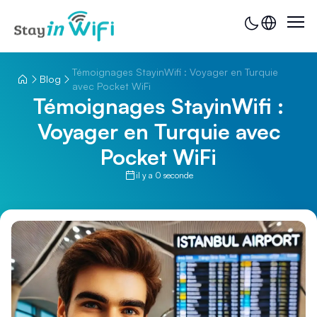
Témoignages StayinWifi : Voyager en Turquie
Blog
avec Pocket WiFi
Témoignages StayinWifi :
Voyager en Turquie avec
Pocket WiFi
il y a 0 seconde