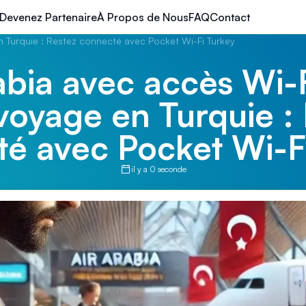
Devenez Partenaire
À Propos de Nous
FAQ
Contact
n Turquie : Restez connecté avec Pocket Wi-Fi Turkey
abia avec accès Wi-
voyage en Turquie :
é avec Pocket Wi-F
il y a 0 seconde