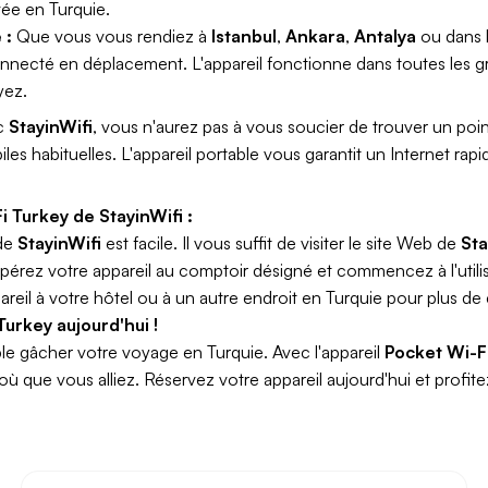
ivée en Turquie.
 :
Que vous vous rendiez à
Istanbul
,
Ankara
,
Antalya
ou dans l
necté en déplacement. L'appareil fonctionne dans toutes les grand
yez.
c
StayinWifi
, vous n'aurez pas à vous soucier de trouver un poin
les habituelles. L'appareil portable vous garantit un Internet rap
i Turkey
de StayinWifi :
de
StayinWifi
est facile. Il vous suffit de visiter le site Web de
Sta
écupérez votre appareil au comptoir désigné et commencez à l'ut
ppareil à votre hôtel ou à un autre endroit en Turquie pour plus 
urkey aujourd'hui !
able gâcher votre voyage en Turquie. Avec l'appareil
Pocket Wi-F
où que vous alliez. Réservez votre appareil aujourd'hui et profite