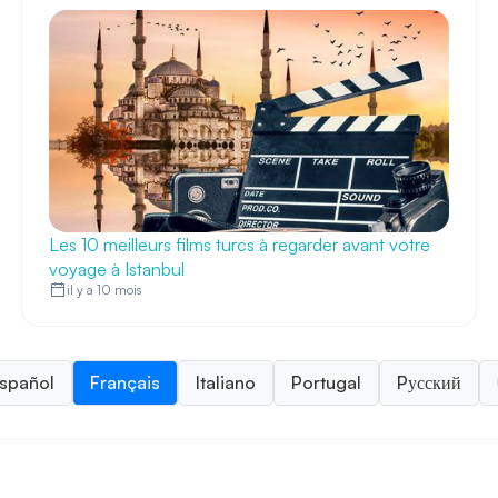
Les 10 meilleurs films turcs à regarder avant votre
voyage à Istanbul
il y a 10 mois
spañol
Français
Italiano
Portugal
Pусский