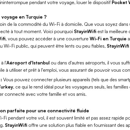
 ininterrompue pendant votre voyage, louer le dispositif
Pocket 
e voyage en Turquie ?
 loin de la commodité du Wi-Fi à domicile. Que vous soyez dans
necté à tout moment. Voici pourquoi
StayinWifi
est la meilleure 
ifi
, vous pouvez accéder à une couverture
Wi-Fi en Turquie
a
au Wi-Fi public, qui peuvent être lents ou peu fiables,
StayinWifi
à l'
Aéroport d'Istanbul
ou dans d'autres aéroports, il vous suff
acile à utiliser et prêt à l'emploi, vous assurant de pouvoir vous c
:
Vous pouvez connecter plusieurs appareils (tels que des smartp
Turkey
, ce qui le rend idéal pour les voyageurs seuls, les famille
ster connecté avec votre famille et vos amis.
son parfaite pour une connectivité fluide
Fi pendant votre vol, il est souvent limité et pas assez rapide 
ng.
StayinWifi
offre une solution plus fiable en fournissant des a