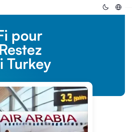
Fi pour
 Restez
i Turkey