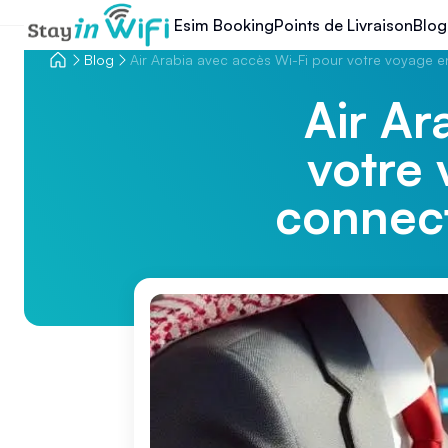
Esim Booking
Points de Livraison
Blog
Blog
Air Arabia avec accès Wi-Fi pour votre voyage e
Air Ar
votre 
connect