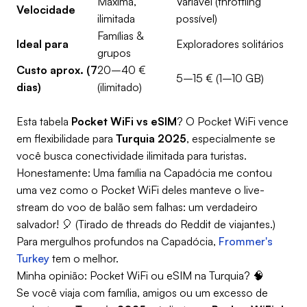
Máxima,
Variável (throttling
Velocidade
ilimitada
possível)
Famílias &
Ideal para
Exploradores solitários
grupos
Custo aprox. (7
20–40 €
5–15 € (1–10 GB)
dias)
(ilimitado)
Esta tabela
Pocket WiFi vs eSIM
? O Pocket WiFi vence
em flexibilidade para
Turquia 2025
, especialmente se
você busca conectividade ilimitada para turistas.
Honestamente: Uma família na Capadócia me contou
uma vez como o Pocket WiFi deles manteve o live-
stream do voo de balão sem falhas: um verdadeiro
salvador! 🎈 (Tirado de threads do Reddit de viajantes.)
Para mergulhos profundos na Capadócia,
Frommer's
Turkey
tem o melhor.
Minha opinião: Pocket WiFi ou eSIM na Turquia? 🧠
Se você viaja com família, amigos ou um excesso de