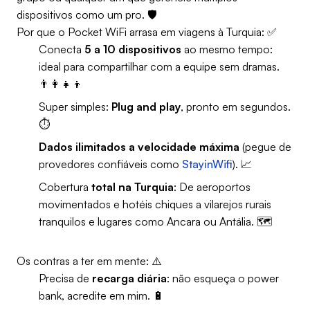
dispositivos como um pro. 🛡️
Por que o Pocket WiFi arrasa em viagens à Turquia: ✅
Conecta
5 a 10 dispositivos
ao mesmo tempo:
ideal para compartilhar com a equipe sem dramas.
👨‍👩‍👧‍👦
Super simples:
Plug and play
, pronto em segundos.
⏱️
Dados ilimitados a velocidade máxima
(pegue de
provedores confiáveis como
StayinWifi
). 📈
Cobertura
total na Turquia
: De aeroportos
movimentados e hotéis chiques a vilarejos rurais
tranquilos e lugares como Ancara ou Antália. 🗺️
Os contras a ter em mente: ⚠️
Precisa de
recarga diária
: não esqueça o power
bank, acredite em mim. 🔋