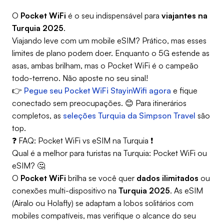
O
Pocket WiFi
é o seu indispensável para
viajantes na
Turquia 2025
.
Viajando leve com um mobile eSIM? Prático, mas esses
limites de plano podem doer. Enquanto o 5G estende as
asas, ambas brilham, mas o Pocket WiFi é o campeão
todo-terreno. Não aposte no seu sinal!
👉
Pegue seu Pocket WiFi StayinWifi agora
e fique
conectado sem preocupações. 😊 Para itinerários
completos, as
seleções Turquia da Simpson Travel
são
top.
❓ FAQ: Pocket WiFi vs eSIM na Turquia ❗
Qual é a melhor para turistas na Turquia: Pocket WiFi ou
eSIM? 🤔
O
Pocket WiFi
brilha se você quer
dados ilimitados
ou
conexões multi-dispositivo na
Turquia 2025
. As eSIM
(Airalo ou Holafly) se adaptam a lobos solitários com
mobiles compatíveis, mas verifique o alcance do seu