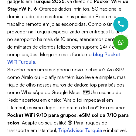
gadgets em
Turquia 2025
, vá direto no
Pocket WiFi da
StayinWifi
. 🌟 Oferece dados infinitos, 5G nacional e
domina tudo, de maratonas nas praias de Bodrum a
trabalho remoto em joias escondidas. Como o único
provedor na Turquia especializado em entregas fluidas
no aeroporto há mais de 10 anos, atendemos centenas
de milhares de clientes felizes com suporte 24/7 e zero
complicações. Mergulhe mais fundo no
blog Pocket
WiFi Turquia
.
Sozinho com um smartphone novo e chique? As eSIM
como Airalo ou Holafly mantêm isso leve e simples, mas
fique de olho nesses muros de dados: top para básicos
como WhatsApp ou Google Maps. 🗺️ Um usuário do
Reddit acertou em cheio: "Airalo foi impecável em
Istambul, mesmo depois do drama do ban!" Em resumo:
Pocket WiFi 9/10 para grupos
,
eSIM sólida 7/10 para
solos
. Adapte ao seu estilo! 😎 Para truques de
transporte em Istambul,
TripAdvisor Turquia
é imbatível.