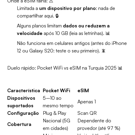
Onde a eSIM falha: ⚠️
Limitada a
um dispositivo por plano
: nada de
compartilhar aqui. 🔒
Alguns planos limitam
dados ou reduzem a
velocidade
após 10 GB (leia as letrinhas). 📊
Não funciona em celulares antigos (antes do iPhone
12 ou Galaxy S20: teste o seu primeiro). 📵
Duelo rápido: Pocket WiFi vs eSIM na Turquia 2025 📊
Característica
Pocket WiFi
eSIM
Dispositivos
5–10 ao
Apenas 1
suportados
mesmo tempo
Configuração
Plug & Play
Scan QR
Nacional (5G
Dependente do
Cobertura
em cidades)
provedor (até 97 %)