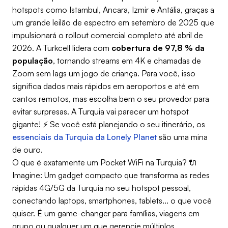
hotspots como Istambul, Ancara, Izmir e Antália, graças a
um grande leilão de espectro em setembro de 2025 que
impulsionará o rollout comercial completo até abril de
2026. A Turkcell lidera com
cobertura de 97,8 % da
população
, tornando streams em 4K e chamadas de
Zoom sem lags um jogo de criança. Para você, isso
significa dados mais rápidos em aeroportos e até em
cantos remotos, mas escolha bem o seu provedor para
evitar surpresas. A Turquia vai parecer um hotspot
gigante! ⚡ Se você está planejando o seu itinerário, os
essenciais da Turquia da Lonely Planet
são uma mina
de ouro.
O que é exatamente um Pocket WiFi na Turquia? 🔌
Imagine: Um gadget compacto que transforma as redes
rápidas 4G/5G da Turquia no seu hotspot pessoal,
conectando laptops, smartphones, tablets... o que você
quiser. É um game-changer para famílias, viagens em
grupo ou qualquer um que gerencie múltiplos