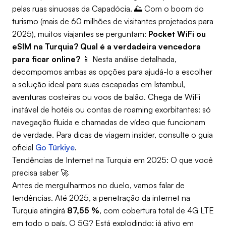
pelas ruas sinuosas da Capadócia. 🌅 Com o boom do
turismo (mais de 60 milhões de visitantes projetados para
2025), muitos viajantes se perguntam:
Pocket WiFi ou
eSIM na Turquia? Qual é a verdadeira vencedora
para ficar online?
📱 Nesta análise detalhada,
decompomos ambas as opções para ajudá-lo a escolher
a solução ideal para suas escapadas em Istambul,
aventuras costeiras ou voos de balão. Chega de WiFi
instável de hotéis ou contas de roaming exorbitantes: só
navegação fluida e chamadas de vídeo que funcionam
de verdade. Para dicas de viagem insider, consulte o guia
oficial
Go Türkiye
.
Tendências de Internet na Turquia em 2025: O que você
precisa saber 🚀
Antes de mergulharmos no duelo, vamos falar de
tendências. Até 2025, a penetração da internet na
Turquia atingirá
87,55 %
, com cobertura total de 4G LTE
em todo o país. O 5G? Está explodindo: já ativo em