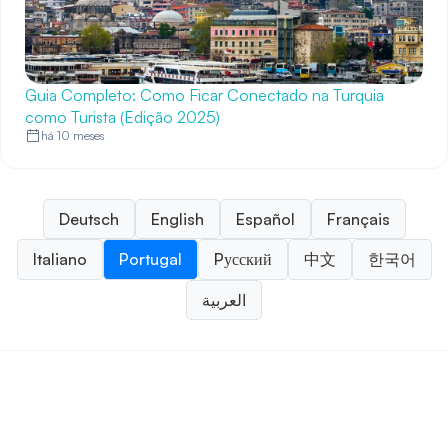
Guia Completo: Como Ficar Conectado na Turquia
como Turista (Edição 2025)
há 10 meses
Deutsch
English
Español
Français
Italiano
Portugal
Pусский
中文
한국어
العربية