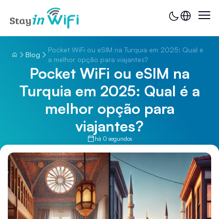
Pocket WiFi ou eSIM na Turquia em 2025: Qual é
Blog
a melhor opção para viajantes?
Pocket WiFi ou eSIM na
Turquia em 2025: Qual é a
melhor opção para
viajantes?
há 0 segundos