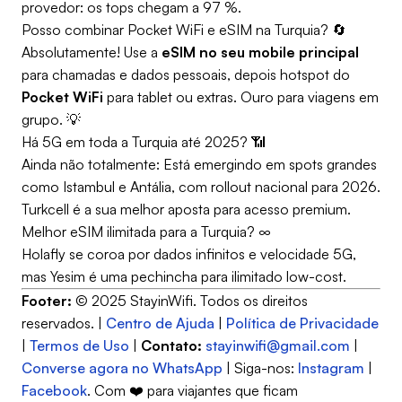
provedor: os tops chegam a 97 %.
Posso combinar Pocket WiFi e eSIM na Turquia? 🔄
Absolutamente! Use a
eSIM no seu mobile principal
para chamadas e dados pessoais, depois hotspot do
Pocket WiFi
para tablet ou extras. Ouro para viagens em
grupo. 💡
Há 5G em toda a Turquia até 2025? 📶
Ainda não totalmente: Está emergindo em spots grandes
como Istambul e Antália, com rollout nacional para 2026.
Turkcell é a sua melhor aposta para acesso premium.
Melhor eSIM ilimitada para a Turquia? ∞
Holafly se coroa por dados infinitos e velocidade 5G,
mas Yesim é uma pechincha para ilimitado low-cost.
Footer:
© 2025 StayinWifi. Todos os direitos
reservados. |
Centro de Ajuda
|
Política de Privacidade
|
Termos de Uso
|
Contato:
stayinwifi@gmail.com
|
Converse agora no WhatsApp
| Siga-nos:
Instagram
|
Facebook
. Com ❤️ para viajantes que ficam