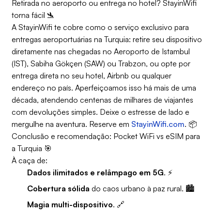
Retirada no aeroporto ou entrega no hotel? StayinWifi
torna fácil 🛬
A StayinWifi te cobre como o serviço exclusivo para
entregas aeroportuárias na Turquia: retire seu dispositivo
diretamente nas chegadas no Aeroporto de Istambul
(IST), Sabiha Gökçen (SAW) ou Trabzon, ou opte por
entrega direta no seu hotel, Airbnb ou qualquer
endereço no país. Aperfeiçoamos isso há mais de uma
década, atendendo centenas de milhares de viajantes
com devoluções simples. Deixe o estresse de lado e
mergulhe na aventura. Reserve em
StayinWifi.com
. 📦
Conclusão e recomendação: Pocket WiFi vs eSIM para
a Turquia 🎯
À caça de:
Dados ilimitados e relâmpago em 5G
. ⚡
Cobertura sólida
do caos urbano à paz rural. 🏙️
Magia multi-dispositivo
. 🔗