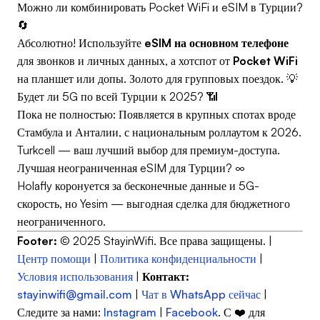
Можно ли комбинировать Pocket WiFi и eSIM в Турции?
🔄
Абсолютно! Используйте
eSIM на основном телефоне
для звонков и личных данных, а хотспот от
Pocket WiFi
на планшет или допы. Золото для групповых поездок. 💡
Будет ли 5G по всей Турции к 2025? 📶
Пока не полностью: Появляется в крупных спотах вроде
Стамбула и Анталии, с национальным роллаутом к 2026.
Turkcell — ваш лучший выбор для премиум-доступа.
Лучшая неограниченная eSIM для Турции? ∞
Holafly коронуется за бесконечные данные и 5G-
скорость, но Yesim — выгодная сделка для бюджетного
неограниченного.
Footer:
© 2025 StayinWifi. Все права защищены. |
Центр помощи
|
Политика конфиденциальности
|
Условия использования
|
Контакт:
stayinwifi@gmail.com
|
Чат в WhatsApp сейчас
|
Следите за нами:
Instagram
|
Facebook
. С ❤️ для