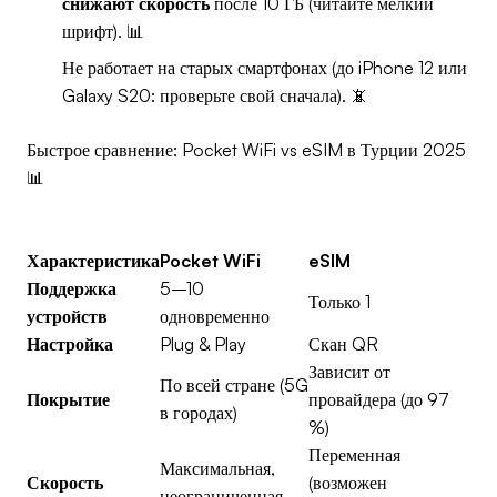
снижают скорость
после 10 ГБ (читайте мелкий
шрифт). 📊
Не работает на старых смартфонах (до iPhone 12 или
Galaxy S20: проверьте свой сначала). 📵
Быстрое сравнение: Pocket WiFi vs eSIM в Турции 2025
📊
Характеристика
Pocket WiFi
eSIM
Поддержка
5–10
Только 1
устройств
одновременно
Настройка
Plug & Play
Скан QR
Зависит от
По всей стране (5G
Покрытие
провайдера (до 97
в городах)
%)
Переменная
Максимальная,
Скорость
(возможен
неограниченная