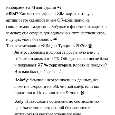
Разбираем eSIM для Турции 📲
eSIM
? Как магия: цифровая SIM-карта, которую
активируете сканированием QR-кода прямо на
совместимом смартфоне. Забудьте о физических картах и
заменах; она создана для одиночных путешественников,
ищущих vibes без хлопот. 🌟
Топ-рекомендации eSIM для Турции в 2025: 🏆
Airalo
: Любимец публики за доступную цену, с
гибкими планами от 1 ГБ. Обходит глюки после бана
и покрывает
97 % территории
. Короткие поездки?
Это ваш быстрый фикс. 💨
Holafly
: Чемпион неограниченных данных, без
лимитов скорости на 5G: чистый кайф, если вы
прилипли к TikTok или Insta Stories. 📹
Saily
: Превосходит остальных по соотношению
цена/качество и встроенной безопасности;
активируется быстрее утреннего кофе.