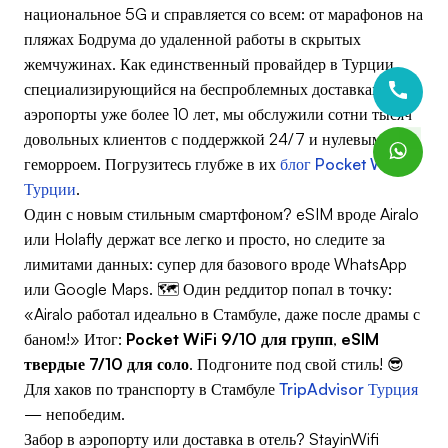
национальное 5G и справляется со всем: от марафонов на
пляжах Бодрума до удаленной работы в скрытых
жемчужинах. Как единственный провайдер в Турции,
специализирующийся на беспроблемных доставках в
аэропорты уже более 10 лет, мы обслужили сотни тысяч
довольных клиентов с поддержкой 24/7 и нулевым
геморроем. Погрузитесь глубже в их
блог Pocket WiFi в
Турции
.
Один с новым стильным смартфоном? eSIM вроде Airalo
или Holafly держат все легко и просто, но следите за
лимитами данных: супер для базового вроде WhatsApp
или Google Maps. 🗺️ Один реддитор попал в точку:
«Airalo работал идеально в Стамбуле, даже после драмы с
баном!» Итог:
Pocket WiFi 9/10 для групп
,
eSIM
твердые 7/10 для соло
. Подгоните под свой стиль! 😎
Для хаков по транспорту в Стамбуле
TripAdvisor Турция
— непобедим.
Забор в аэропорту или доставка в отель? StayinWifi