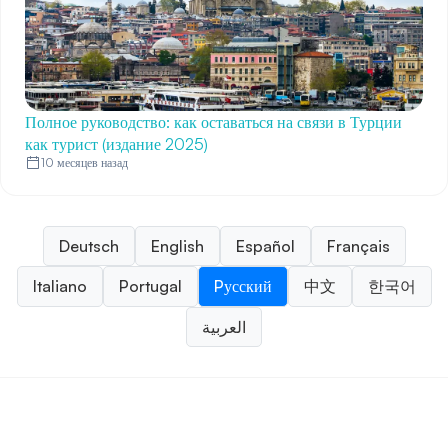
Полное руководство: как оставаться на связи в Турции
как турист (издание 2025)
10 месяцев назад
Deutsch
English
Español
Français
Italiano
Portugal
Pусский
中文
한국어
العربية