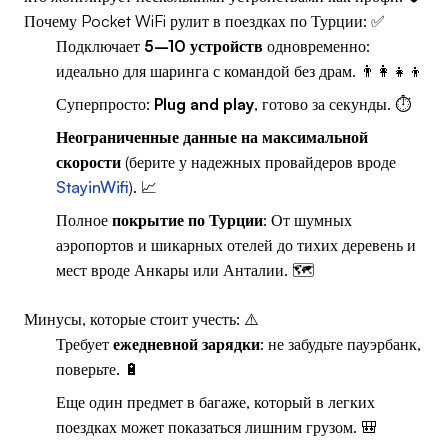
Почему Pocket WiFi рулит в поездках по Турции: ✅
Подключает
5–10 устройств
одновременно:
идеально для шаринга с командой без драм. 👨‍👩‍👧‍👦
Суперпросто:
Plug and play
, готово за секунды. ⏱️
Неограниченные данные на максимальной
скорости
(берите у надежных провайдеров вроде
StayinWifi
). 📈
Полное
покрытие по Турции
: От шумных
аэропортов и шикарных отелей до тихих деревень и
мест вроде Анкары или Анталии. 🗺️
Минусы, которые стоит учесть: ⚠️
Требует
ежедневной зарядки
: не забудьте пауэрбанк,
поверьте. 🔋
Еще один предмет в багаже, который в легких
поездках может показаться лишним грузом. 🎒