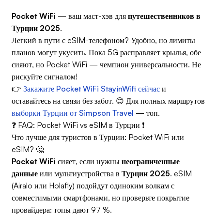
Pocket WiFi
— ваш маст-хэв для
путешественников в
Турции 2025
.
Легкий в пути с eSIM-телефоном? Удобно, но лимиты
планов могут укусить. Пока 5G расправляет крылья, обе
сияют, но Pocket WiFi — чемпион универсальности. Не
рискуйте сигналом!
👉
Закажите Pocket WiFi StayinWifi сейчас
и
оставайтесь на связи без забот. 😊 Для полных маршрутов
выборки Турции от Simpson Travel
— топ.
❓ FAQ: Pocket WiFi vs eSIM в Турции ❗
Что лучше для туристов в Турции: Pocket WiFi или
eSIM? 🤔
Pocket WiFi
сияет, если нужны
неограниченные
данные
или мультиустройства в
Турции 2025
. eSIM
(Airalo или Holafly) подойдут одиноким волкам с
совместимыми смартфонами, но проверьте покрытие
провайдера: топы дают 97 %.