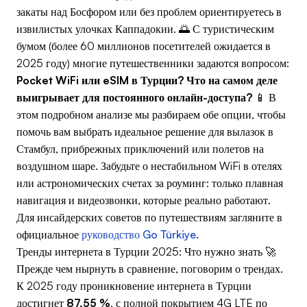
закаты над Босфором или без проблем ориентируетесь в
извилистых улочках Каппадокии. 🌅 С туристическим
бумом (более 60 миллионов посетителей ожидается в
2025 году) многие путешественники задаются вопросом:
Pocket WiFi или eSIM в Турции? Что на самом деле
выигрывает для постоянного онлайн-доступа?
📱 В
этом подробном анализе мы разбираем обе опции, чтобы
помочь вам выбрать идеальное решение для вылазок в
Стамбул, прибрежных приключений или полетов на
воздушном шаре. Забудьте о нестабильном WiFi в отелях
или астрономических счетах за роуминг: только плавная
навигация и видеозвонки, которые реально работают.
Для инсайдерских советов по путешествиям загляните в
официальное
руководство Go Türkiye
.
Тренды интернета в Турции 2025: Что нужно знать 🚀
Прежде чем нырнуть в сравнение, поговорим о трендах.
К 2025 году проникновение интернета в Турции
достигнет
87,55 %
, с полной покрытием 4G LTE по