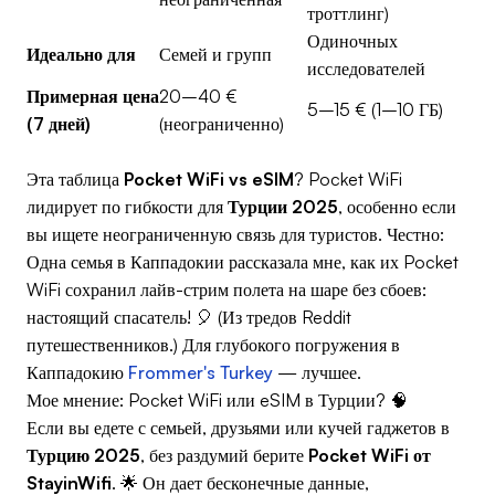
троттлинг)
Одиночных
Идеально для
Семей и групп
исследователей
Примерная цена
20–40 €
5–15 € (1–10 ГБ)
(7 дней)
(неограниченно)
Эта таблица
Pocket WiFi vs eSIM
? Pocket WiFi
лидирует по гибкости для
Турции 2025
, особенно если
вы ищете неограниченную связь для туристов. Честно:
Одна семья в Каппадокии рассказала мне, как их Pocket
WiFi сохранил лайв-стрим полета на шаре без сбоев:
настоящий спасатель! 🎈 (Из тредов Reddit
путешественников.) Для глубокого погружения в
Каппадокию
Frommer's Turkey
— лучшее.
Мое мнение: Pocket WiFi или eSIM в Турции? 🧠
Если вы едете с семьей, друзьями или кучей гаджетов в
Турцию 2025
, без раздумий берите
Pocket WiFi от
StayinWifi
. 🌟 Он дает бесконечные данные,