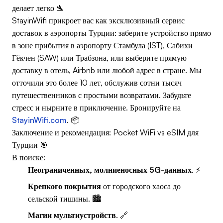
делает легко 🛬
StayinWifi прикроет вас как эксклюзивный сервис
доставок в аэропорты Турции: заберите устройство прямо
в зоне прибытия в аэропорту Стамбула (IST), Сабихи
Гёкчен (SAW) или Трабзона, или выберите прямую
доставку в отель, Airbnb или любой адрес в стране. Мы
отточили это более 10 лет, обслужив сотни тысяч
путешественников с простыми возвратами. Забудьте
стресс и нырните в приключение. Бронируйте на
StayinWifi.com
. 📦
Заключение и рекомендация: Pocket WiFi vs eSIM для
Турции 🎯
В поиске:
Неограниченных, молниеносных 5G-данных
. ⚡
Крепкого покрытия
от городского хаоса до
сельской тишины. 🏙️
Магии мультиустройств
. 🔗