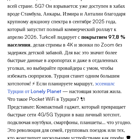
всей стране. 5G? Он взрывается: уже доступен в хабах
вроде Стамбула, Анкары, Измира и Анталии благодаря
крупному аукциону спектра в сентябре 2025 года,
который запустит полный коммерческий роллаут к
апрелю 2026. Turkcell лидирует с
покрытием 97,8 %
населения
, делая стримы в 4K и звонки по Zoom без
задержек детской забавой. Для вас это значит более
быстрые данные в аэропортах и даже в отдаленных
уголках, но выбирайте провайдера с умом, чтобы
избежать сюрпризов. Турция станет одним большим
хотспотом! ⚡ Если планируете маршрут,
эссеншлс
Турции от Lonely Planet
— настоящая золотая жила.
Что такое Pocket WiFi в Турции? 🔌
Представьте: Компактный гаджет, который превращает
быстрые сети 4G/5G Турции в ваш личный хотспот,
подключая ноутбуки, смартфоны, планшеты... что угодно.
Это революция для семей, групповых поездок или тех,
кто жонглирует несколькими устройствами как профи. 🛡️