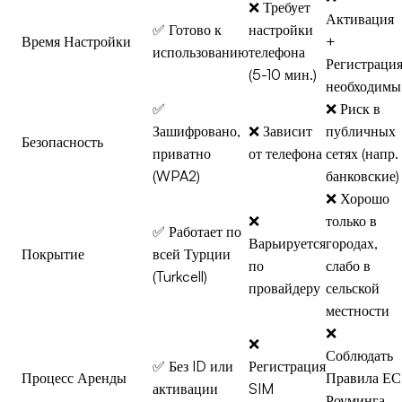
❌ Требует
Активация
✅ Готово к
настройки
Время Настройки
+
использованию
телефона
Регистраци
(5-10 мин.)
необходимы
✅
❌ Риск в
Зашифровано,
❌ Зависит
публичных
Безопасность
приватно
от телефона
сетях (напр.
(WPA2)
банковские)
❌ Хорошо
❌
только в
✅ Работает по
Варьируется
городах,
Покрытие
всей Турции
по
слабо в
(Turkcell)
провайдеру
сельской
местности
❌
❌
Соблюдать
✅ Без ID или
Регистрация
Процесс Аренды
Правила ЕС
активации
SIM
Роуминга