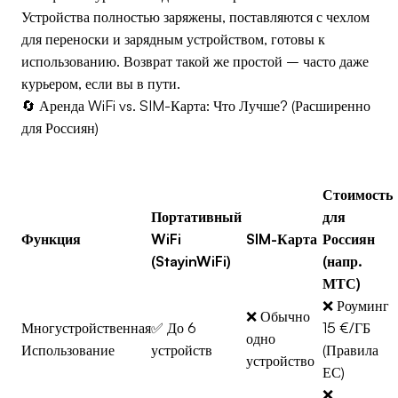
Устройства полностью заряжены, поставляются с чехлом
для переноски и зарядным устройством, готовы к
использованию. Возврат такой же простой – часто даже
курьером, если вы в пути.
🔄 Аренда WiFi vs. SIM-Карта: Что Лучше? (Расширенно
для Россиян)
Стоимость
Портативный
для
Функция
WiFi
SIM-Карта
Россиян
(StayinWiFi)
(напр.
МТС)
❌ Роуминг
❌ Обычно
Многустройственная
✅ До 6
15 €/ГБ
одно
Использование
устройств
(Правила
устройство
ЕС)
❌