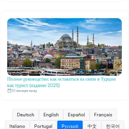
Полное руководство: как оставаться на связи в Турции
как турист (издание 2025)
10 месяцев назад
Deutsch
English
Español
Français
Italiano
Portugal
Pусский
中文
한국어