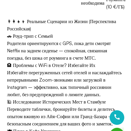
необходима
(10 €/ГБ)
👨‍👩‍👧‍👦 Реальные Сценарии из Жизни (Перспектива
Российская)
🚗 Роуд-трип с Семьей
Родители ориентируются с GPS, пока дети смотрят
Netflix на заднем сиденье – спокойная, связанная
поездка, без шока от роуминга в счете МТС.
🏨 Проблемы с WiFi в Отеле? Избегайте Их
Избегайте перегруженных сетей отелей и наслаждайтесь
непрерывными Zoom-звонками или загрузкой в
Instagram – эффективно, как типичный россиянин
любит, без предупреждений о лимите данных.
🕌 Исследование Исторических Мест в Стамбуле
Переводите таблички, бронируйте билеты и делитесь
опытом вживую из Айя-Софии или Гранд-Базара – с
безопасным соединением для ваших фото и заметок.
🍽️ Пауза в Кафе Улучшена