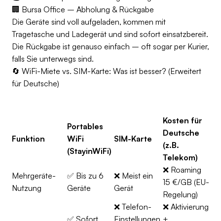
🏢 Bursa Office – Abholung & Rückgabe
Die Geräte sind voll aufgeladen, kommen mit
Tragetasche und Ladegerät und sind sofort einsatzbereit.
Die Rückgabe ist genauso einfach – oft sogar per Kurier,
falls Sie unterwegs sind.
🔄 WiFi-Miete vs. SIM-Karte: Was ist besser? (Erweitert
für Deutsche)
Kosten für
Portables
Deutsche
Funktion
WiFi
SIM-Karte
(z.B.
(StayinWiFi)
Telekom)
❌ Roaming
Mehrgeräte-
✅ Bis zu 6
❌ Meist ein
15 €/GB (EU-
Nutzung
Geräte
Gerät
Regelung)
❌ Telefon-
❌ Aktivierung
✅ Sofort
Einstellungen
+