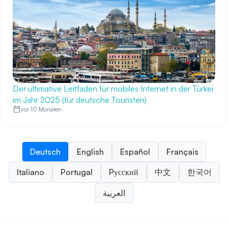
Der ultimative Leitfaden für mobiles Internet in der Türkei
im Jahr 2025 (für deutsche Touristen)
vor 10 Monaten
Deutsch
English
Español
Français
Italiano
Portugal
Pусский
中文
한국어
العربية