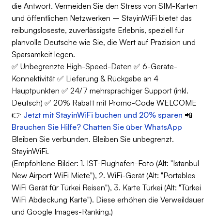
die Antwort. Vermeiden Sie den Stress von SIM-Karten
und öffentlichen Netzwerken – StayinWiFi bietet das
reibungsloseste, zuverlässigste Erlebnis, speziell für
planvolle Deutsche wie Sie, die Wert auf Präzision und
Sparsamkeit legen.
✅ Unbegrenzte High-Speed-Daten ✅ 6-Geräte-
Konnektivität ✅ Lieferung & Rückgabe an 4
Hauptpunkten ✅ 24/7 mehrsprachiger Support (inkl.
Deutsch) ✅ 20% Rabatt mit Promo-Code WELCOME
👉
Jetzt mit StayinWiFi buchen und 20% sparen
📲
Brauchen Sie Hilfe? Chatten Sie über WhatsApp
Bleiben Sie verbunden. Bleiben Sie unbegrenzt.
StayinWiFi.
(Empfohlene Bilder: 1. IST-Flughafen-Foto (Alt: "Istanbul
New Airport WiFi Miete"), 2. WiFi-Gerät (Alt: "Portables
WiFi Gerät für Türkei Reisen"), 3. Karte Türkei (Alt: "Türkei
WiFi Abdeckung Karte"). Diese erhöhen die Verweildauer
und Google Images-Ranking.)