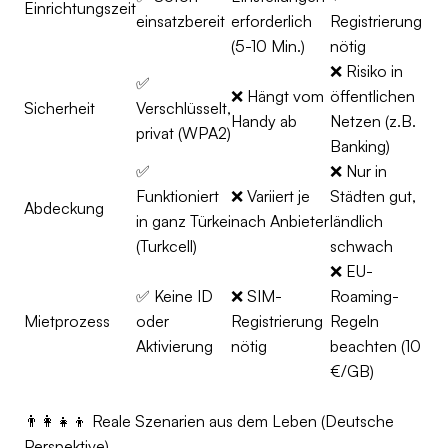
Einrichtungszeit
einsatzbereit
erforderlich
Registrierung
(5-10 Min.)
nötig
❌ Risiko in
✅
❌ Hängt vom
öffentlichen
Sicherheit
Verschlüsselt,
Handy ab
Netzen (z.B.
privat (WPA2)
Banking)
✅
❌ Nur in
Funktioniert
❌ Variiert je
Städten gut,
Abdeckung
in ganz Türkei
nach Anbieter
ländlich
(Turkcell)
schwach
❌ EU-
✅ Keine ID
❌ SIM-
Roaming-
Mietprozess
oder
Registrierung
Regeln
Aktivierung
nötig
beachten (10
€/GB)
👨‍👩‍👧‍👦 Reale Szenarien aus dem Leben (Deutsche
Perspektive)