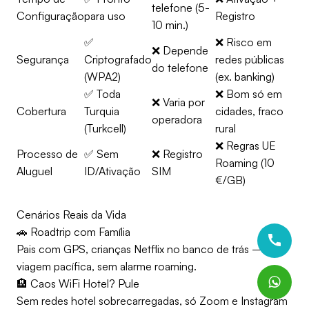
telefone (5-
Configuração
para uso
Registro
10 min.)
✅
❌ Risco em
❌ Depende
Segurança
Criptografado
redes públicas
do telefone
(WPA2)
(ex. banking)
✅ Toda
❌ Bom só em
❌ Varia por
Cobertura
Turquia
cidades, fraco
operadora
(Turkcell)
rural
❌ Regras UE
Processo de
✅ Sem
❌ Registro
Roaming (10
Aluguel
ID/Ativação
SIM
€/GB)
Cenários Reais da Vida
🚗 Roadtrip com Família
Pais com GPS, crianças Netflix no banco de trás –
viagem pacífica, sem alarme roaming.
🏨 Caos WiFi Hotel? Pule
Sem redes hotel sobrecarregadas, só Zoom e Instagram