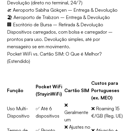
Devolução (direto no terminal, 24/7)
🛫 Aeroporto Sabiha Gökçen – Entrega & Devolução
🏖️ Aeroporto de Trabzon – Entrega & Devolução
🏢 Escritório de Bursa – Retirada & Devolução
Dispositivos carregados, com bolsa e carregador –
prontos para uso. Devolução simples, até por
mensageiro se em movimento.
Pocket WiFi vs. Cartão SIM: O Que é Melhor?
(Estendido)
Custos para
Pocket WiFi
Função
Cartão SIM
Portugueses
(StayinWiFi)
(ex. MEO)
❌
Uso Multi-
✅ Até 6
❌ Roaming 15
Geralmente
Dispositivo
dispositivos
€/GB (Reg. UE)
um
❌ Ajustes no
Tempo de
✅ Pronto
❌ Ativação +