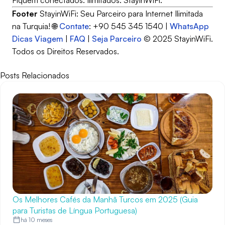
Fiquem conectados. Ilimitados. StayinWiFi.
Footer
StayinWiFi: Seu Parceiro para Internet Ilimitada
na Turquia! 🌐
Contate
: +90 545 345 1540 |
WhatsApp
Dicas Viagem
|
FAQ
|
Seja Parceiro
© 2025 StayinWiFi.
Todos os Direitos Reservados.
Posts Relacionados
Os Melhores Cafés da Manhã Turcos em 2025 (Guia
para Turistas de Língua Portuguesa)
há 10 meses