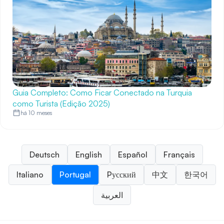
Guia Completo: Como Ficar Conectado na Turquia
como Turista (Edição 2025)
há 10 meses
Deutsch
English
Español
Français
Italiano
Portugal
Pусский
中文
한국어
العربية