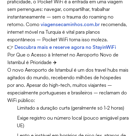
praticidade, o Pocket WiFi é a entrada em uma viagem
sem perrengues: navegar, compartilhar, trabalhar
instantaneamente – sem o trauma do roaming no
retorno. Como
viagensecaminhos.com.br
recomenda,
internet móvel na Turquia é vital para planos
espontâneos – Pocket WiFi torna isso moleza.
👉
Descubra mais e reserve agora no StayinWiFi
Por Que o Acesso à Internet no Aeroporto Novo de
Istambul é Prioridade ✈️
O novo Aeroporto de Istambul é um dos travel hubs mais
agitados do mundo, recebendo milhões de hóspedes
por ano. Apesar do high-tech, muitos viajantes –
especialmente portugueses e brasileiros – reclamam do
WiFi público:
Limitado a duração curta (geralmente só 1-2 horas)
Exige registro ou número local (pouco amigável para
UE)
Lento e instável em horários de pico (ex. atrasos de