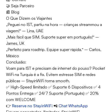
🤝 Seja Parceiro
📰 Blog
O Que Dizem os Viajantes
„Peguei no IST, partiu na hora – crianças streammou a
viagem!“ – Lina, UAE
„Mais fácil que SIM. Suporte super em português!“ –
James, UK
„Perfeito para roadtrip. Equipe super rápida.“ – Carlos,
México
Conclusão:
Voam para IST e precisam de internet do pouso? Pocket
WiFi na Turquia é a fix. Evitem estresse SIM e redes
públicas – StayinWiFi torna smooth.
✅ High-Speed Ilimitado ✅ Suporte 6 Dispositivos ✅ 4
Pontos Entrega ✅ 24/7 Suporte (Português) ✅ 20%
com WELCOME
👉
Reserve no StayinWiFi
📲
Chat WhatsApp