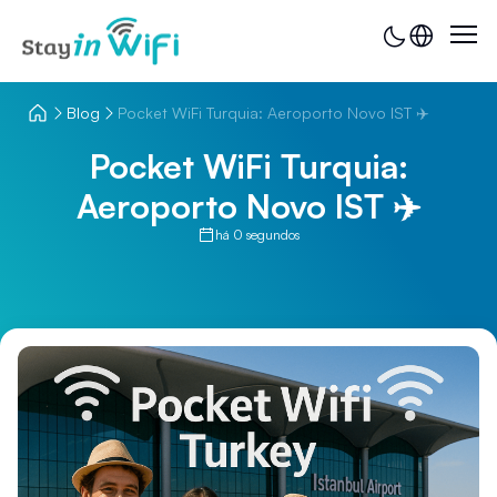
Blog
Pocket WiFi Turquia: Aeroporto Novo IST ✈️
Pocket WiFi Turquia:
Aeroporto Novo IST ✈️
há 0 segundos