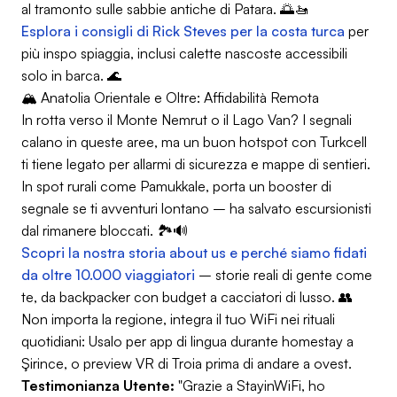
al tramonto sulle sabbie antiche di Patara. 🌅🚤
Esplora i consigli di Rick Steves per la costa turca
per
più inspo spiaggia, inclusi calette nascoste accessibili
solo in barca. 🌊
🏔️ Anatolia Orientale e Oltre: Affidabilità Remota
In rotta verso il Monte Nemrut o il Lago Van? I segnali
calano in queste aree, ma un buon hotspot con Turkcell
ti tiene legato per allarmi di sicurezza e mappe di sentieri.
In spot rurali come Pamukkale, porta un booster di
segnale se ti avventuri lontano – ha salvato escursionisti
dal rimanere bloccati. 🏞️🔊
Scopri la nostra storia about us e perché siamo fidati
da oltre 10.000 viaggiatori
– storie reali di gente come
te, da backpacker con budget a cacciatori di lusso. 👥
Non importa la regione, integra il tuo WiFi nei rituali
quotidiani: Usalo per app di lingua durante homestay a
Şirince, o preview VR di Troia prima di andare a ovest.
Testimonianza Utente:
"Grazie a StayinWiFi, ho