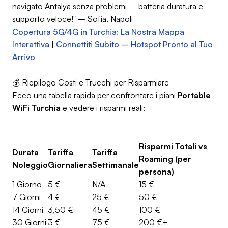
navigato Antalya senza problemi – batteria duratura e
supporto veloce!" – Sofia, Napoli
Copertura 5G/4G in Turchia: La Nostra Mappa
Interattiva
|
Connettiti Subito – Hotspot Pronto al Tuo
Arrivo
💰 Riepilogo Costi e Trucchi per Risparmiare
Ecco una tabella rapida per confrontare i piani
Portable
WiFi Turchia
e vedere i risparmi reali:
Risparmi Totali vs
Durata
Tariffa
Tariffa
Roaming (per
Noleggio
Giornaliera
Settimanale
persona)
1 Giorno
5 €
N/A
15 €
7 Giorni
4 €
25 €
50 €
14 Giorni
3,50 €
45 €
100 €
30 Giorni
3 €
75 €
200 €+