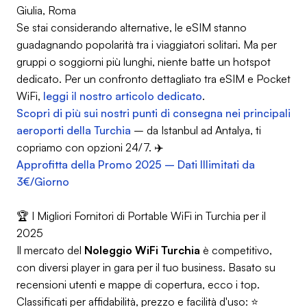
Giulia, Roma
Se stai considerando alternative, le eSIM stanno
guadagnando popolarità tra i viaggiatori solitari. Ma per
gruppi o soggiorni più lunghi, niente batte un hotspot
dedicato. Per un confronto dettagliato tra eSIM e Pocket
WiFi,
leggi il nostro articolo dedicato
.
Scopri di più sui nostri punti di consegna nei principali
aeroporti della Turchia
– da Istanbul ad Antalya, ti
copriamo con opzioni 24/7. ✈️
Approfitta della Promo 2025 – Dati Illimitati da
3€/Giorno
🏆 I Migliori Fornitori di Portable WiFi in Turchia per il
2025
Il mercato del
Noleggio WiFi Turchia
è competitivo,
con diversi player in gara per il tuo business. Basato su
recensioni utenti e mappe di copertura, ecco i top.
Classificati per affidabilità, prezzo e facilità d'uso: ⭐