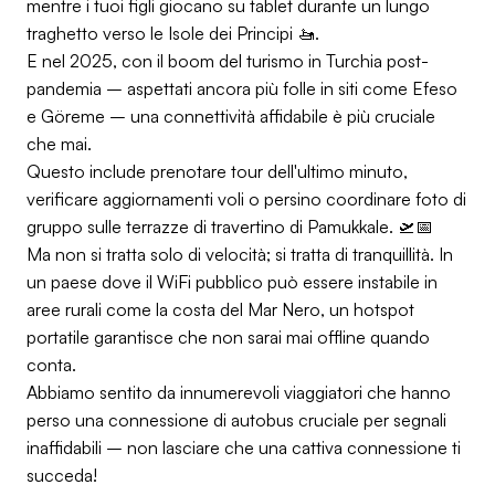
mentre i tuoi figli giocano su tablet durante un lungo
traghetto verso le Isole dei Principi 🚤.
E nel 2025, con il boom del turismo in Turchia post-
pandemia – aspettati ancora più folle in siti come Efeso
e Göreme – una connettività affidabile è più cruciale
che mai.
Questo include prenotare tour dell'ultimo minuto,
verificare aggiornamenti voli o persino coordinare foto di
gruppo sulle terrazze di travertino di Pamukkale. 🛫📅
Ma non si tratta solo di velocità; si tratta di tranquillità. In
un paese dove il WiFi pubblico può essere instabile in
aree rurali come la costa del Mar Nero, un hotspot
portatile garantisce che non sarai mai offline quando
conta.
Abbiamo sentito da innumerevoli viaggiatori che hanno
perso una connessione di autobus cruciale per segnali
inaffidabili – non lasciare che una cattiva connessione ti
succeda!