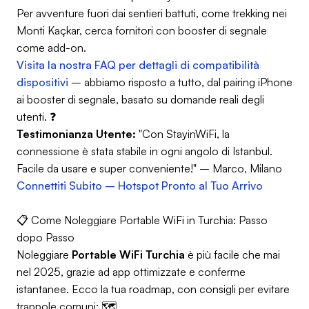
Per avventure fuori dai sentieri battuti, come trekking nei
Monti Kaçkar, cerca fornitori con booster di segnale
come add-on.
Visita la nostra FAQ per dettagli di compatibilità
dispositivi
– abbiamo risposto a tutto, dal pairing iPhone
ai booster di segnale, basato su domande reali degli
utenti. ❓
Testimonianza Utente:
"Con StayinWiFi, la
connessione è stata stabile in ogni angolo di Istanbul.
Facile da usare e super conveniente!" – Marco, Milano
Connettiti Subito – Hotspot Pronto al Tuo Arrivo
📋 Come Noleggiare Portable WiFi in Turchia: Passo
dopo Passo
Noleggiare
Portable WiFi Turchia
è più facile che mai
nel 2025, grazie ad app ottimizzate e conferme
istantanee. Ecco la tua roadmap, con consigli per evitare
trappole comuni: 🗺️