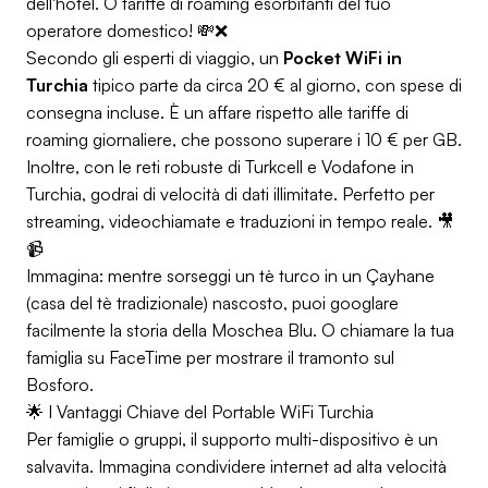
dell'hotel. O tariffe di roaming esorbitanti del tuo
operatore domestico! 💸❌
Secondo gli esperti di viaggio, un
Pocket WiFi in
Turchia
tipico parte da circa 20 € al giorno, con spese di
consegna incluse. È un affare rispetto alle tariffe di
roaming giornaliere, che possono superare i 10 € per GB.
Inoltre, con le reti robuste di Turkcell e Vodafone in
Turchia, godrai di velocità di dati illimitate. Perfetto per
streaming, videochiamate e traduzioni in tempo reale. 🎥
📹
Immagina: mentre sorseggi un tè turco in un Çayhane
(casa del tè tradizionale) nascosto, puoi googlare
facilmente la storia della Moschea Blu. O chiamare la tua
famiglia su FaceTime per mostrare il tramonto sul
Bosforo.
🌟 I Vantaggi Chiave del Portable WiFi Turchia
Per famiglie o gruppi, il supporto multi-dispositivo è un
salvavita. Immagina condividere internet ad alta velocità