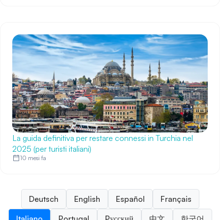
La guida definitiva per restare connessi in Turchia nel
2025 (per turisti italiani)
10 mesi fa
Deutsch
English
Español
Français
Italiano
Portugal
Pусский
中文
한국어