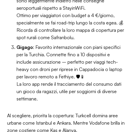
sono leggermente indietro nelle consegne
aeroportuali rispetto a StayinWiFi.
Ottimo per viaggiatori con budget a 4 €/giorno,
specialmente se fai road-trip lungo la costa egea. 💰
Ricorda di controllare la loro mappa di copertura per
spot rurali come Safranbolu.
Gigago
: Favorito internazionale con piani specifici
per la Turchia. Connette fino a 10 dispositivi e
include assicurazione – perfetto per viaggi tech-
heavy con droni per riprese in Cappadocia o laptop
per lavoro remoto a Fethiye. 🛡️📱
La loro app rende il tracciamento del consumo dati
un gioco da ragazzi, utile per soggiorni di diverse
settimane.
Al scegliere, priorita la copertura: Turkcell domina aree
urbane come Istanbul e Ankara. Mentre Vodafone brilla in
zone costiere come Kaş e Alanya.