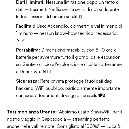
Dati Illimitati:
Nessuna limitazione dopo un tetto di
dati – trasmetti Netflix senza sensi di colpa durante
le tue sessioni di hamam serali! 🍿
Facilità d'Uso:
Accendilo, connettiti e vai in meno di
1 minuto – nessun know-how tecnico necessario.
🔧✅
Portabilità:
Dimensione tascabile, con 8-10 ore di
batteria per avventure tutto il giorno, dalle escursioni
sul Sentiero Licio all'esplorazione di città sotterranee
a Derinkuyu. 🔋🏃‍♂️
Sicurezza:
Rete privata protegge i tuoi dati dagli
hacker di WiFi pubblico, particolarmente importante
caricando documenti di viaggio sensibili. 🛡️🔒
Testimonianza Utente:
"Abbiamo usato StayinWiFi per il
nostro viaggio in Cappadocia – streaming perfetto
anche nelle valli remote. Consigliato al 100%!" – Luca &