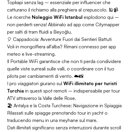
Topkapi senza lag – essenziale per influencer che
catturano il richiamo alla preghiera al crepuscolo. 🕌📹
Le ricerche
Noleggio WiFi Istanbul
esplodono qui –
non perderti senza! Abbinalo ad app come Citymapper
per salti di tram fluidi a Beyoğlu.
🎈 Cappadocia: Avventure Fuori dai Sentieri Battuti
Voli in mongolfiera all'alba? Rimani connesso per app
meteo e live-streaming.
Il Portable WiFi garantisce che non ti perda condividere
quelle viste surreali sulle valli, o coordinare con il tuo
pilota per cambiamenti di vento. ☁️📸
I pro viaggiatori giurano sul
WiFi illimitato per turisti
Turchia
in questi spot remoti – indispensabile per tour
ATV attraverso la Valle delle Rose.
🏖️ Antalya e la Costa Turchese: Navigazione in Spiaggia
Rilassati sulle spiagge prenotando tour in yacht o
traducendo menu in una meyhane sul mare.
Dati illimitati significano senza interruzioni durante scroll