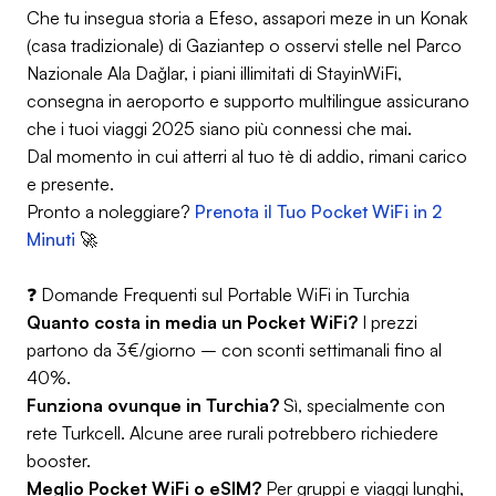
Che tu insegua storia a Efeso, assapori meze in un Konak
(casa tradizionale) di Gaziantep o osservi stelle nel Parco
Nazionale Ala Dağlar, i piani illimitati di StayinWiFi,
consegna in aeroporto e supporto multilingue assicurano
che i tuoi viaggi 2025 siano più connessi che mai.
Dal momento in cui atterri al tuo tè di addio, rimani carico
e presente.
Pronto a noleggiare?
Prenota il Tuo Pocket WiFi in 2
Minuti
🚀
❓ Domande Frequenti sul Portable WiFi in Turchia
Quanto costa in media un Pocket WiFi?
I prezzi
partono da 3€/giorno – con sconti settimanali fino al
40%.
Funziona ovunque in Turchia?
Sì, specialmente con
rete Turkcell. Alcune aree rurali potrebbero richiedere
booster.
Meglio Pocket WiFi o eSIM?
Per gruppi e viaggi lunghi,