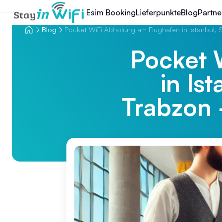
Esim Booking
Lieferpunkte
Blog
Partne
Blog
Pocket WiFi Abholung am Flughafen in Istanbul
Pocket 
in Is
Trabzon 