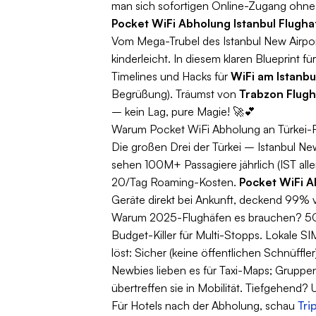
man sich sofortigen Online-Zugang ohne
Pocket WiFi Abholung Istanbul Flugh
Vom Mega-Trubel des Istanbul New Airpo
kinderleicht. In diesem klaren Blueprint fü
Timelines und Hacks für
WiFi am Istanb
Begrüßung). Träumst von
Trabzon Flugh
– kein Lag, pure Magie! 🚀💕
Warum Pocket WiFi Abholung an Türkei-Fl
Die großen Drei der Türkei – Istanbul N
sehen 100M+ Passagiere jährlich (IST al
20/Tag Roaming-Kosten.
Pocket WiFi A
Geräte direkt bei Ankunft, deckend 99% 
Warum 2025-Flughäfen es brauchen? 5G fl
Budget-Killer für Multi-Stopps. Lokale 
löst: Sicher (keine öffentlichen Schnüffl
Newbies lieben es für Taxi-Maps; Gruppe
übertreffen sie in Mobilität. Tiefgehend?
Für Hotels nach der Abholung, schau
Tri