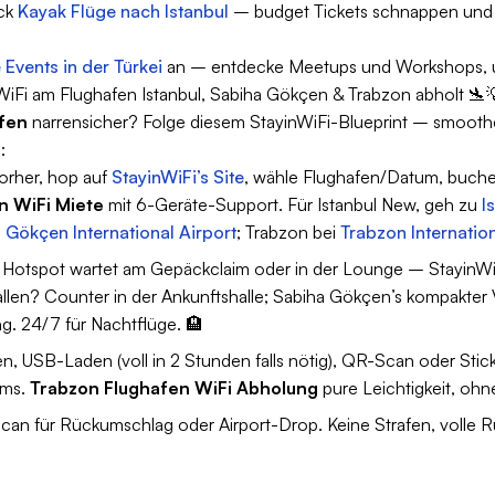
eck
Kayak Flüge nach Istanbul
– budget Tickets schnappen und m
 Events in der Türkei
an – entdecke Meetups und Workshops, um
 WiFi am Flughafen Istanbul, Sabiha Gökçen & Trabzon abholt 🛬
afen
narrensicher? Folge diesem StayinWiFi-Blueprint – smoother
:
vorher, hop auf
StayinWiFi’s Site
, wähle Flughafen/Datum, buche.
n WiFi Miete
mit 6-Geräte-Support. Für Istanbul New, geh zu
I
 Gökçen International Airport
; Trabzon bei
Trabzon Internation
Hotspot wartet am Gepäckclaim oder in der Lounge – StayinWiFi
llen? Counter in der Ankunftshalle; Sabiha Gökçen’s kompakter V
. 24/7 für Nachtflüge. 🏨
en, USB-Laden (voll in 2 Stunden falls nötig), QR-Scan oder St
ams.
Trabzon Flughafen WiFi Abholung
pure Leichtigkeit, ohne
Scan für Rückumschlag oder Airport-Drop. Keine Strafen, volle 