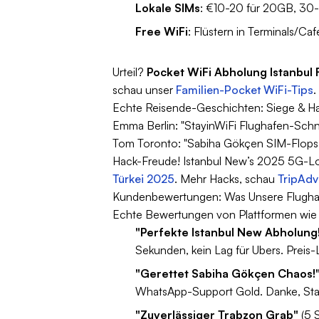
Lokale SIMs
: €10-20 für 20GB, 30-
Free WiFi
: Flüstern in Terminals/Ca
Urteil?
Pocket WiFi Abholung Istanbul
schau unser
Familien-Pocket WiFi-Tips
.
Echte Reisende-Geschichten: Siege & Hac
Emma Berlin: "StayinWiFi Flughafen-Schnap
Tom Toronto: "Sabiha Gökçen SIM-Flops 
Hack-Freude! Istanbul New’s 2025 5G-L
Türkei 2025
. Mehr Hacks, schau
TripAdv
Kundenbewertungen: Was Unsere Flugha
Echte Bewertungen von Plattformen wie T
"Perfekte Istanbul New Abholung
Sekunden, kein Lag für Ubers. Preis
"Gerettet Sabiha Gökçen Chaos!
WhatsApp-Support Gold. Danke, Sta
"Zuverlässiger Trabzon Grab"
(5 S