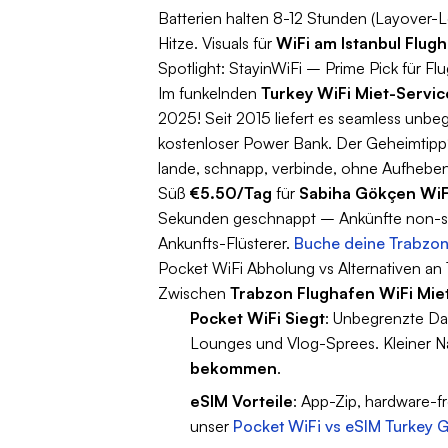
Batterien halten 8-12 Stunden (Layover
Hitze. Visuals für
WiFi am Istanbul Flu
Spotlight: StayinWiFi – Prime Pick für F
Im funkelnden
Turkey WiFi Miet-Servic
2025! Seit 2015 liefert es seamless unb
kostenloser Power Bank. Der Geheimtip
lande, schnapp, verbinde, ohne Aufheben
Süß
€5.50/Tag
für
Sabiha Gökçen WiF
Sekunden geschnappt – Ankünfte non-stop 
Ankunfts-Flüsterer.
Buche deine Trabzon
Pocket WiFi Abholung vs Alternativen an 
Zwischen
Trabzon Flughafen WiFi Mie
Pocket WiFi Siegt
: Unbegrenzte Dat
Lounges und Vlog-Sprees. Kleiner Na
bekommen
.
eSIM Vorteile
: App-Zip, hardware-f
unser
Pocket WiFi vs eSIM Turkey 