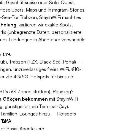
b, Geschäftsreise oder Solo-Quest,
tlose Ubers, Maps und Instagram-Stories.
-Sea-Tor Trabzon, StayinWiFi macht es
bholung
, kartieren wir exakte Spots,
erks (unbegrenzte Daten, personalisierte
 uns Landungen in Abenteuer verwandeln
n 🔌🛬
ub), Trabzon (TZX, Black-Sea-Portal) –
gen, unzuverlässiges freies WiFi, €10-
renzte 4G/5G-Hotspots für bis zu 5
IST’s 5G-Zonen stottern). Roaming?
ha Gökçen bekommen
mit StayinWiFi
, günstiger als ein Terminal-Çay).
gt Familien-Lounges hinzu – Hotspots
 📶😘
vor Basar-Abenteuern!