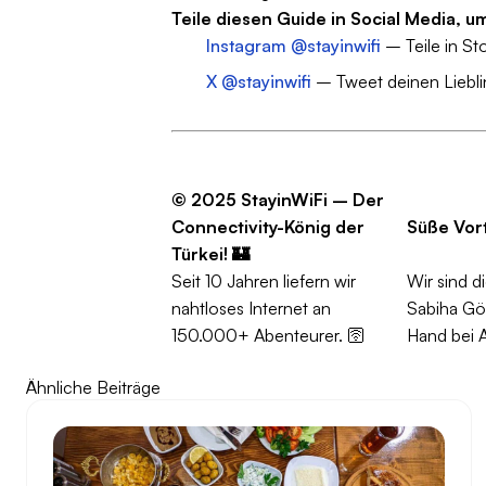
Teile diesen Guide in Social Media, u
Instagram @stayinwifi
– Teile in Sto
X @stayinwifi
– Tweet deinen Lieblin
© 2025 StayinWiFi – Der
Connectivity-König der
Süße Vort
Türkei!
🏰
Seit 10 Jahren liefern wir
Wir sind d
nahtloses Internet an
Sabiha Gök
150.000+ Abenteurer. 🛜
Hand bei A
Ähnliche Beiträge