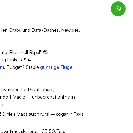
ellen Grabs und Data-Dashes. Newbies,
-Bliss, null Blips!" 😍
g funkelte!" 🙌
nt
. Budget? Staple
günstige Flüge
misiert für Privatsphäre):
Handoff Magie – unbegrenzt online in
on.
 hielt Maps auch rural – sogar in Taxis.
Downtime, skalierbar €5.50/Tag.