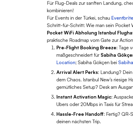
Für Flug-Deals zur sanften Landung, ch
kombinieren!
Für Events in der Türkei, schau
Eventbrite
Schritt-für-Schritt: Wie man sein Pocket
Pocket WiFi Abholung Istanbul Flugh
praktische Roadmap vom Gate zur Action
Pre-Flight Booking Breeze
: Tage 
maßgeschneidert für
Sabiha Gökçe
Location
; Sabiha Gökçen bei
Sabiha
Arrival Alert Perks
: Landung? Dein 
dem Chaos. Istanbul New’s riesige Ha
gemütliches Setup? Desk am Ausgang
Instant Activation Magic
: Auspack
Ubers oder 20Mbps in Taxis für Stre
Hassle-Free Handoff
: Fertig? QR-
deinen nächsten Trip.