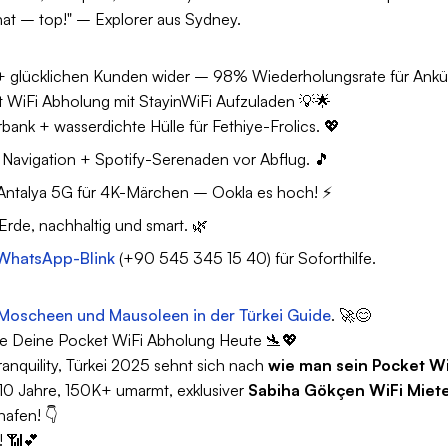
 hat – top!" – Explorer aus Sydney.
 glücklichen Kunden wider – 98% Wiederholungsrate für Ankü
 WiFi Abholung mit StayinWiFi Aufzuladen 💡🌟
nk + wasserdichte Hülle für Fethiye-Frolics. 💖
 Navigation + Spotify-Serenaden vor Abflug. 🎵
 Antalya 5G für 4K-Märchen – Ookla es hoch! ⚡
rde, nachhaltig und smart. 🌿
WhatsApp-Blink
(+90 545 345 15 40) für Soforthilfe.
-Moscheen und Mausoleen in der Türkei Guide
. 🚀😊
he Deine Pocket WiFi Abholung Heute 🛬💖
anquility, Türkei 2025 sehnt sich nach
wie man sein Pocket Wi
10 Jahre, 150K+ umarmt, exklusiver
Sabiha Gökçen WiFi Miet
afen! 👇
! 📶💕