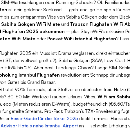
 SIM-Warteschlangen oder Roaming-Schocks? Ob Familienurlau
afen
ist dein goldener Schlüssel – grab-and-go Hotspots für nah
rt bis zum entspannten Vibe von Sabiha Gökçen oder dem Black
r
Sabiha Gökçen WiFi Miete
und
Trabzon Flughafen WiFi A
ul Flughafen 2025 bekommen
– plus StayinWiFi's exklusive P
afen WiFi Miete
oder
Pocket WiFi Istanbul Flughafen
? Lass
ughäfen 2025 ein Muss ist: Drama weglassen, direkt eintauche
ew (IST, der weltweit größte?), Sabiha Gökçen (SAW, Low-Cost-H
lein +15% bis '25). Aber post-Landungs-Chaos? Lange SIM-Schlan
bholung Istanbul Flughafen
revolutioniert: Schnapp dir unbeg
von Gates bis Grand Bazaar.
utet 90% Terminals, aber Stoßzeiten überlasten freie Netze (
SIMs? 30-60 Min Wartezeit rauben Urlaubs-Vibes.
WiFi am Sabi
er), eco (Mieten reduzieren E-Waste), budgetfreundlich (€5.50/Tag
n für geteilte Streams. Pro-Fact: Trabzon’s TZX-Erweiterung fü
 Unser
Reise-Guide für die Türkei 2025
deckt Terminal-Hacks ab.
pAdvisor Hotels nahe Istanbul Airport
an – schnelle Erholung 