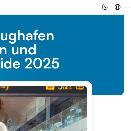
lughafen
en und
uide 2025