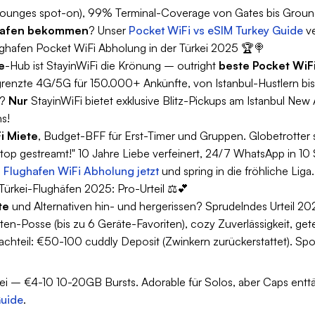
-Lounges spot-on), 99% Terminal-Coverage von Gates bis Groun
ghafen bekommen
? Unser
Pocket WiFi vs eSIM Turkey Guide
ve
lughafen Pocket WiFi Abholung in der Türkei 2025 🏆🍭
e
-Hub ist StayinWiFi die Krönung – outright
beste Pocket WiF
egrenzte 4G/5G für 150.000+ Ankünfte, von Istanbul-Hustlern bi
p?
Nur
StayinWiFi bietet exklusive Blitz-Pickups am Istanbul Ne
s!
i Miete
, Budget-BFF für Erst-Timer und Gruppen. Globetrotter
gestreamt!" 10 Jahre Liebe verfeinert, 24/7 WhatsApp in 10 Sp
 Flughafen WiFi Abholung jetzt
und spring in die fröhliche Liga
Türkei-Flughäfen 2025: Pro-Urteil ⚖️💕
te
und Alternativen hin- und hergerissen? Sprudelndes Urteil 20
en-Posse (bis zu 6 Geräte-Favoriten), cozy Zuverlässigkeit, ge
chteil: €50-100 cuddly Deposit (Zwinkern zurückerstattet). Sp
rei – €4-10 10-20GB Bursts. Adorable für Solos, aber Caps ent
Guide
.