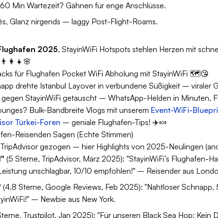
60 Min Wartezeit? Gähnen für enge Anschlüsse.
fés, Glanz nirgends – laggy Post-Flight-Roams.
 Flughafen 2025
, StayinWiFi Hotspots stehlen Herzen mit schn
 👨‍👩‍👧🌸
ks für Flughafen Pocket WiFi Abholung mit StayinWiFi 🗺️😘
p drehte Istanbul Layover in verbundene Süßigkeit – viraler Gate
gegen StayinWiFi getauscht – WhatsApp-Helden in Minuten, Flu
ounges? Bulk-Bandbreite Vlogs mit unserem
Event-WiFi-Bluepri
isor Türkei-Foren
– geniale Flughafen-Tips! ✈️🍬
fen-Reisenden Sagen (Echte Stimmen)
ripAdvisor gezogen – hier Highlights von 2025-Neulingen (anony
!"
(5 Sterne, TripAdvisor, März 2025): "StayinWiFi’s Flughafen-
-Leistung unschlagbar, 10/10 empfohlen!" – Reisender aus Lond
"
(4.8 Sterne, Google Reviews, Feb 2025): "Nahtloser Schnapp, 5G
yinWiFi!" – Newbie aus New York.
terne, Trustpilot, Jan 2025): "Für unseren Black Sea Hop: Kein 