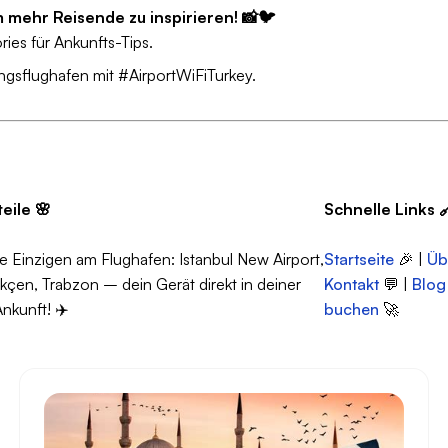
m mehr Reisende zu inspirieren! 📸🐦
ries für Ankunfts-Tips.
gsflughafen mit #AirportWiFiTurkey.
eile
🌸
Schnelle Links

ie Einzigen am Flughafen: Istanbul New Airport,
Startseite
🎉 |
Üb
çen, Trabzon – dein Gerät direkt in deiner
Kontakt
💬 |
Blog
nkunft! ✈️
buchen
🚀