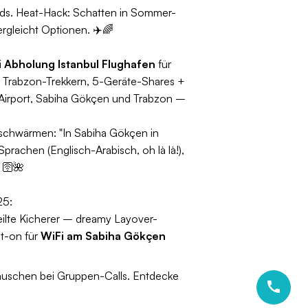
ds. Heat-Hack: Schatten in Sommer-
rgleicht Optionen. ✈️🌈
i Abholung Istanbul Flughafen
für
s Trabzon-Trekkern, 5-Geräte-Shares +
w Airport, Sabiha Gökçen und Trabzon –
 schwärmen: "In Sabiha Gökçen in
rachen (Englisch-Arabisch, oh là là!),
. 🛜🌺
25:
teilte Kicherer – dreamy Layover-
ot-on für
WiFi am Sabiha Gökçen
täuschen bei Gruppen-Calls. Entdecke