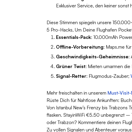
Exklusiver Service, den keiner sonst
Diese Stimmen spiegeln unsere 150.000+
5 Pro-Hacks, Um Deine Flughafen Pocket
Essentials-Pack
: 10.000mAh Powerba
Offline-Vorbereitung
: Maps.me für
Geschwindigkeits-Geheimnisse
:
Grüner Twist
: Mieten umarmen die E
Signal-Retter
: Flugmodus-Zauber;
Mehr freischalten in unserem
Must-Visit
Rüste Dich für Nahtlose Ankunften: Buc
Von Istanbul New’s Frenzy bis Trabzons Tr
flasken. StayinWiFi €5.50 unbegrenzt – 
oder Trabzon? Kommentiere deinen Flugh
Zu vollen Signalen und Abenteuer voraus