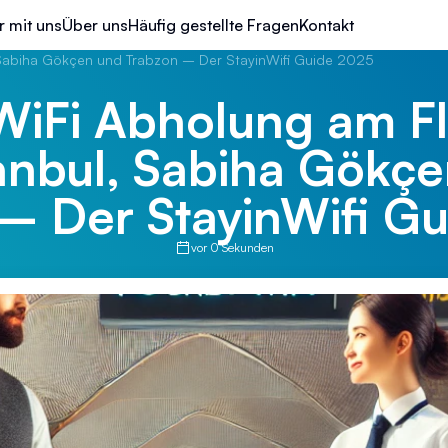
r mit uns
Über uns
Häufig gestellte Fragen
Kontakt
, Sabiha Gökçen und Trabzon – Der StayinWifi Guide 2025
WiFi Abholung am F
tanbul, Sabiha Gökç
– Der StayinWifi G
vor 0 Sekunden