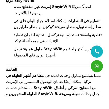
مزايا StayinWifi:
اتصالًا سريعًا
StayinWifi
: تقدم
إنترنت غير منقطع
وموثوقًا بالإنترنت.
تسليم في المطارات
: يمكنك استلام جهاز الواي فاي في
.
مطار إسطنبول
،
مطار صبيحة كوكجن
، و
مطار طرابزون
تغطية واسعة
: نستخدم بنية
تركسل
التحتية لضمان تغطية
الإنترنت في جميع أنحاء تركيا.
سفرك أكثر راحة مع
StayinWifi
: تجعل
حلول عملية
أجهزة الواي فاي المحمولة.
الخاتمة
بينما تستمتع بتناول وجبات لذيذة في
مطاعم أشهر الطهاة في
تركيا
، يمكنك أيضًا ضمان الوصول المستمر إلى الإنترنت
. مع
المطبخ التركي
و
أطباق
StayinWifi
باستخدام خدمات
!
، اجعل رحلتك
سهلة ومريحة
StayinWifi
و
الطهاة المشهورين