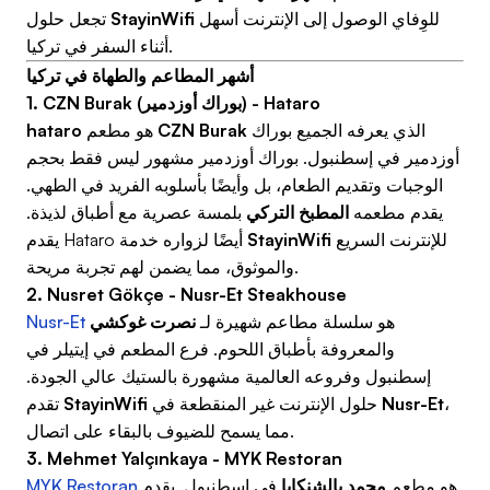
للوِفاي الوصول إلى الإنترنت أسهل
StayinWifi
تجعل حلول
أثناء السفر في تركيا.
أشهر المطاعم والطهاة في تركيا
1. CZN Burak (بوراك أوزدمير) - Hataro
الذي يعرفه الجميع بوراك
CZN Burak
هو مطعم
hataro
أوزدمير في إسطنبول. بوراك أوزدمير مشهور ليس فقط بحجم
الوجبات وتقديم الطعام، بل وأيضًا بأسلوبه الفريد في الطهي.
يقدم مطعمه
المطبخ التركي
بلمسة عصرية مع أطباق لذيذة.
للإنترنت السريع
StayinWifi
يقدم Hataro أيضًا لزواره خدمة
والموثوق، مما يضمن لهم تجربة مريحة.
2. Nusret Gökçe - Nusr-Et Steakhouse
هو سلسلة مطاعم شهيرة لـ
نصرت غوكشي
Nusr-Et
والمعروفة بأطباق اللحوم. فرع المطعم في إيتيلر في
إسطنبول وفروعه العالمية مشهورة بالستيك عالي الجودة.
،
Nusr-Et
حلول الإنترنت غير المنقطعة في
StayinWifi
تقدم
مما يسمح للضيوف بالبقاء على اتصال.
3. Mehmet Yalçınkaya - MYK Restoran
هو مطعم
محمد يالشنكايا
في إسطنبول. يقدم
MYK Restoran