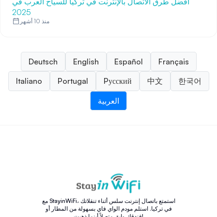
أفضل طرق الاتصال بالإنترنت في تركيا للسياح العرب في
2025
منذ 10 أشهر
Deutsch
English
Español
Français
Italiano
Portugal
Pусский
中文
한국어
العربية
مع StayinWiFi، استمتع باتصال إنترنت سلس أثناء تنقلاتك
في تركيا. استلم مودم الواي فاي بسهولة من المطار أو
فندقك وابق متصلاً أينما ذهبت!