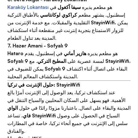
هو مطعم يديره
سيفا آكغول
في
Karaköy Lokantası
إسطنبول. يشتهر مطعم
كراكوي لوكانتاسي
بالأطباق التركية
، يمكن
StayinWifi
التقليدية والمقبلات. مع خدمة الإنترنت من
للزوار الاستمتاع بتجربة إنترنت غير منقطعة أثناء استكشاف
المدينة بعد تناول الطعام.
7. Hazer Amani - Sofyalı 9
هو مطعم يديره
هازير أماني
في إسطنبول. يقدم
Hataro
،
StayinWifi
. مع
لمسة عصرية على
المطبخ التركي
Sofyalı 9
البقاء على اتصال أثناء اكتشاف
Sofyalı 9
يمكن للضيوف في
المدينة واستكشاف المعالم المحلية.
حلول الإنترنت في تركيا: StayinWifi
عند استكشاف تركيا، يعد الوصول إلى الإنترنت أمرًا بالغ
الأهمية. فهو يسهل على السكان المحليين والسياح التنقل في
المدينة والبقاء على اتصال. باعتبارنا مزودًا رائدًا في حلول
الواي
السياح في الحصول على وصول
StayinWifi
، تساعد
فاي
سلس إلى الإنترنت في جميع أنحاء تركيا، خاصة في المطارات
والفنادق.