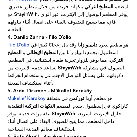
المطعم
المطبخ التركي
بنكهات فريدة من خلال منظور عصري.
، يوفر المطعم الوصول إلى الإنترنت عبر الواي
StayinWifi
مع
فاي، مما يسمح للضيوف بالبقاء على اتصال أثناء تناولهم
الطعام.
4. Danilo Zanna - Filo D’olio
هو مطعم يديره
دانييلو زانا
وقد نال إعجابًا كبيرًا في
Filo D’olio
إسطنبول. يجمع دانييلو زانا بين
المطبخ الإيطالي
و
المطبخ
التركي
، مما يوفر للزوار تجربة طعام استثنائية. في المطعم،
الضيوف في مشاركة
StayinWifi
تساعد خدمة الإنترنت من
ذكرياتهم على وسائل التواصل الاجتماعي واستخدام الخرائط
أثناء استكشاف المدينة.
5. Arda Türkmen - Mükellef Karaköy
هو مطعم
أردا توركمن
في منطقة
Mükellef Karaköy
كاراكوي في إسطنبول. يقدم المطعم
النكهات التركية التقليدية
حلول الإنترنت السريعة
StayinWifi
بتفسيرات حديثة. يوفر
داخل المطعم، مما يتيح للضيوف البقاء على اتصال أثناء
استكشاف معالم المدينة السياحية.
6. Sefa Akgül - Karaköy Lokantası