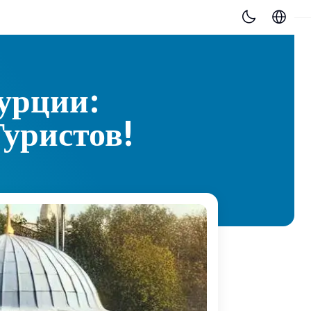
Турции:
уристов!