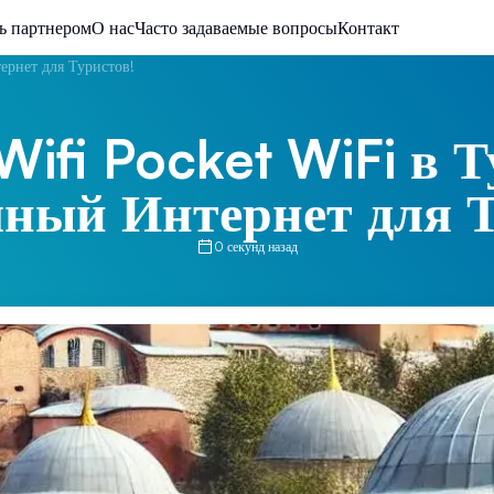
ь партнером
О нас
Часто задаваемые вопросы
Контакт
ернет для Туристов!
Wifi Pocket WiFi в 
чный Интернет для Т
0 секунд назад