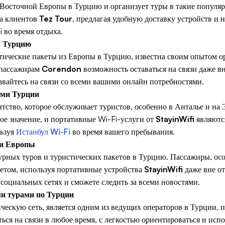
 Восточной Европы в Турцию и организует туры в такие популя
а клиентов
Tez Tour
, предлагая удобную доставку устройств и
i
во время отдыха.
в Турцию
тические пакеты из Европы в Турцию, известна своим опытом о
 пассажирам
Corendon
возможность оставаться на связи даже в
авайтесь на связи со всеми вашими онлайн потребностями.
ами Турции
тство, которое обслуживает туристов, особенно в Анталье и на
ое значение, и портативные Wi-Fi-услуги от
StayinWifi
являютс
льзуя
Истанбул Wi-Fi
во время вашего пребывания.
 и Европы
урных туров и туристических пакетов в Турцию. Пассажиры, осо
етом, используя портативные устройства
StayinWifi
даже вне о
в социальных сетях и сможете следить за всеми новостями.
и турами по Турции
ческую сеть, является одним из ведущих операторов в Турции,
ься на связи в любое время, с легкостью ориентироваться и исп