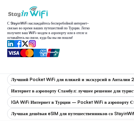
С StayinWiFi наслаждайтесь бесперебойной интернет-
связью во время ваших путешествий по Турции. Легко
получите ваш WiFi-модем в аэропорту или в отеле и
оставайтесь на связи, куда бы вы ни пошли!
Лучший Pocket WiFi для пляжей и экскурсий в Анталии 
Интернет в аэропорту Стамбул: лучшее решение для турис
IGA WiFi Интернет в Турции – Pocket WiFi в аэропорту 
Лучшая дешёвая eSIM для путешественников со StayinWif