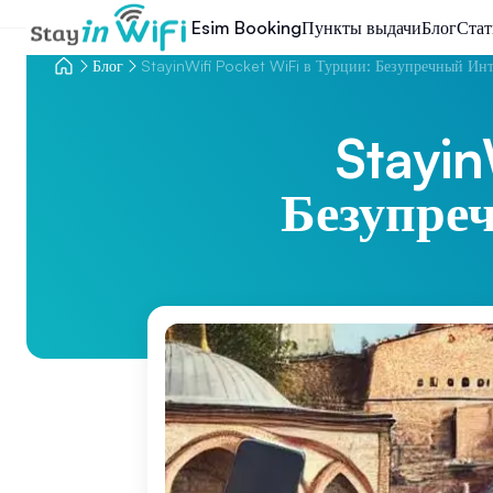
Esim Booking
Пункты выдачи
Блог
Стат
Блог
StayinWifi Pocket WiFi в Турции: Безупречный Инт
Stayin
Безупре