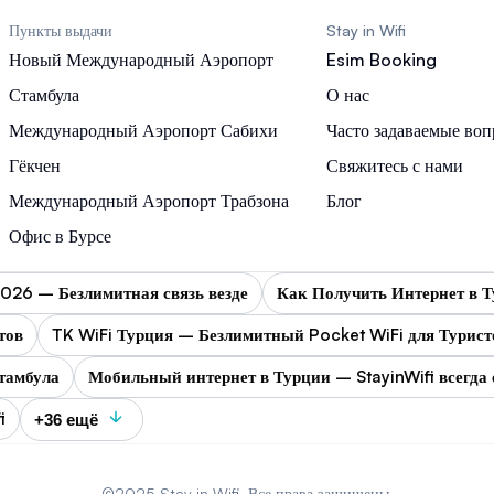
Пункты выдачи
Stay in Wifi
Новый Международный Аэропорт
Esim Booking
Стамбула
О нас
Международный Аэропорт Сабихи
Часто задаваемые во
Гёкчен
Свяжитесь с нами
Международный Аэропорт Трабзона
Блог
Офис в Бурсе
2026 – Безлимитная связь везде
Как Получить Интернет в Т
тов
TK WiFi Турция – Безлимитный Pocket WiFi для Турист
Стамбула
Мобильный интернет в Турции – StayinWifi всегда 
i
+36 ещё
©2025 Stay in Wifi. Все права защищены.