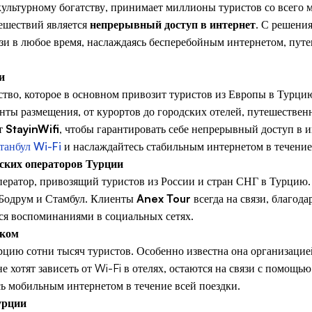
культурному богатству, принимает миллионы туристов со всего
тешествий является
непрерывный доступ в интернет
. С решени
язи в любое время, наслаждаясь бесперебойным интернетом, пут
и
тство, которое в основном привозит туристов из Европы в Турц
нты размещения, от курортов до городских отелей, путешестве
от
StayinWifi
, чтобы гарантировать себе непрерывный доступ в и
танбул Wi-Fi
и наслаждайтесь стабильным интернетом в течение
ских операторов Турции
ратор, привозящий туристов из России и стран СНГ в Турцию. 
 Бодрум и Стамбул. Клиенты
Anex Tour
всегда на связи, благод
ься воспоминаниями в социальных сетях.
ском
цию сотни тысяч туристов. Особенно известна она организацие
е хотят зависеть от Wi-Fi в отелях, остаются на связи с помощ
сь мобильным интернетом в течение всей поездки.
урции