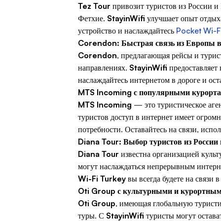
Tez Tour
привозит туристов из России и
Фетхие.
StayinWifi
улучшает опыт отдых
устройство и наслаждайтесь
Pocket Wi-F
Corendon: Быстрая связь из Европы 
Corendon
, предлагающая рейсы и турис
направлениях.
StayinWifi
предоставляет
наслаждайтесь интернетом в дороге и ост
MTS Incoming с популярными курорт
MTS Incoming
— это туристическое аген
туристов доступ в интернет имеет огромн
потребности. Оставайтесь на связи, испо
Diana Tour: Выбор туристов из России
Diana Tour
известна организацией культ
могут наслаждаться непрерывным интерн
Wi-Fi Turkey
вы всегда будете на связи 
Oti Group с культурными и курортным
Oti Group
, имеющая глобальную туристи
туры. С
StayinWifi
туристы могут остават