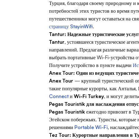
Турция, благодаря своему природному и 
потребностей этих туристов во время пу
путешественники могут оставаться на св
страницу StayinWifi
.
Tantur: Надежные туристические услуг
Tantur
, устоявшееся туристическое аген
направлений. Предлагая различные вариа
выбрать портативные Wi-Fi-устройства 
Получите устройство в пункте выдачи
Ис
Anex Tour: Один из ведущих туристиче
Anex Tour
— крупный туристический опе
такие популярные курорты, как Анталья,
Connect
и
Wi-Fi Turkey
, и могут делит
Pegas Touristik для наслаждения отпу
Pegas Touristik
ежегодно привозит в Тур
Эгейском побережьях. Туристы, которые н
решениями
Portable Wi-Fi
, наслаждайте
Tez Tour: Курортные направления в Т