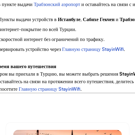
в пункте выдачи
Трабзонский аэропорт
и оставайтесь на связи с 
 Пункты выдачи устройств в
Истанбуле
,
Сабихе Гекчен
и
Трабзо
интернет-покрытие по всей Турции.
скоростной интернет без ограничений по трафику.
езервировать устройство через
Главную страницу StayinWifi
.
время вашего путешествия
ором вы приехали в Турцию, вы можете выбрать решения
Stayin
оставайтесь на связи на протяжении всего путешествия, делитес
посетите
Главную страницу StayinWifi
.