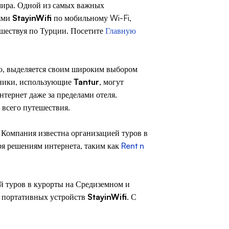
 мира. Одной из самых важных
ями
StayinWifi
по мобильному Wi-Fi,
ешествуя по Турции. Посетите
Главную
ию, выделяется своим широким выбором
нники, использующие
Tantur
, могут
нтернет даже за пределами отеля.
 всего путешествия.
Компания известна организацией туров в
аря решениям интернета, таким как
Rent n
й туров в курорты на Средиземном и
ью портативных устройств
StayinWifi
. С